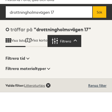
Sök
Fritextsök
Sök
Sökresultat
0
träffar på
drottningholmsvägen 17
Visa karta
Visa lista
Filtrera
Filtrera
Filtrera tid
Filtrera materialtyper
Visningsläge
Totalt
Valda filter:
Litteraturtips
Rensa filter
0
träffar
Lista
Karta