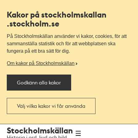
Kakor på stockholmskallan
.stockholm.se
På Stockholmskällan använder vi kakor, cookies, för att
sammanställa statistik och för att webbplatsen ska
fungera på ett bra sätt för dig.
Om kakor på Stockholmskällan
Godkänn alla kakor
Välj vilka kakor vi får använda
Till
Till
Stockholmskällan
navigationen
huvudinnehållet
Historia i ord, ljud och bild