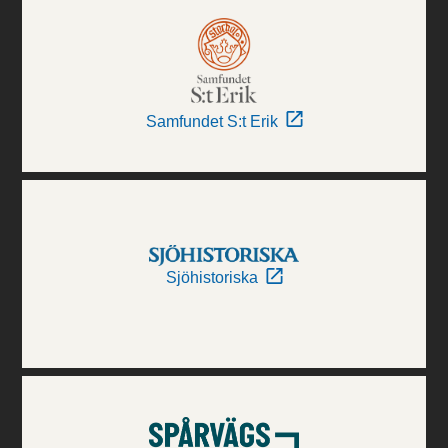
Samfundet S:t Erik
Sjöhistoriska