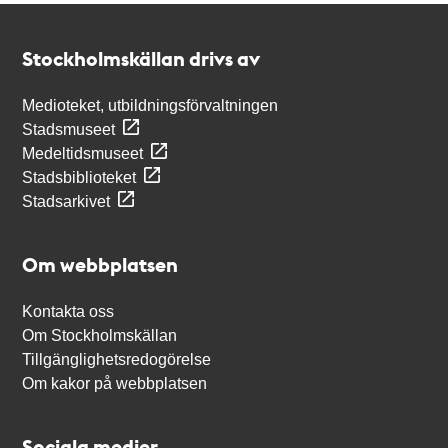
Kontakt
Stockholmskällan
Stockholmskällan drivs av
Medioteket, utbildningsförvaltningen
Stadsmuseet
Medeltidsmuseet
Stadsbiblioteket
Stadsarkivet
Om webbplatsen
Kontakta oss
Om Stockholmskällan
Tillgänglighetsredogörelse
Om kakor på webbplatsen
Sociala medier