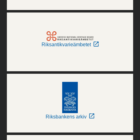
Riksantikvarieämbetet
Riksbankens arkiv