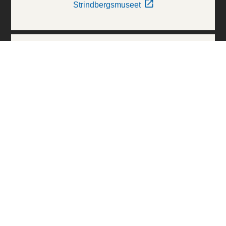
Strindbergsmuseet
Thielska Galleriet
Världskulturmuseerna