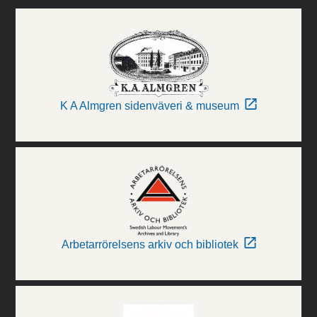
K A Almgren sidenväveri & museum
Arbetarrörelsens arkiv och bibliotek