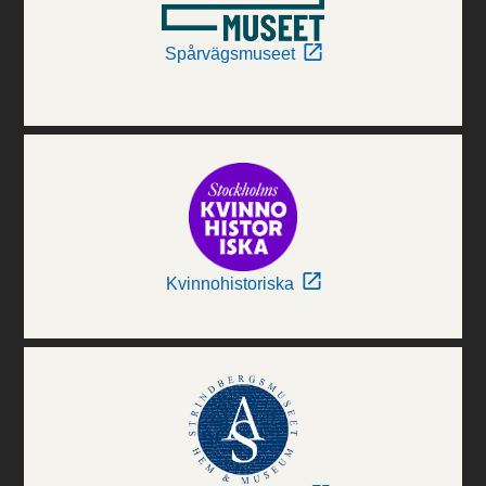
Spårvägsmuseet
Kvinnohistoriska