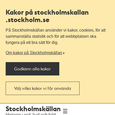
Kakor på stockholmskallan
.stockholm.se
På Stockholmskällan använder vi kakor, cookies, för att
sammanställa statistik och för att webbplatsen ska
fungera på ett bra sätt för dig.
Om kakor på Stockholmskällan
Godkänn alla kakor
Välj vilka kakor vi får använda
Till
Till
Stockholmskällan
navigationen
huvudinnehållet
Historia i ord, ljud och bild