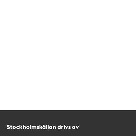
Kontakt
Stockholmskällan
Stockholmskällan drivs av