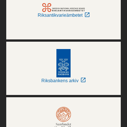
Riksantikvarieämbetet
Riksbankens arkiv