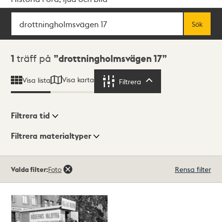
Sök
Fritextsök
Sök
Sökresultat
1
träff på
drottningholmsvägen 17
Visa karta
Visa lista
Filtrera
Filtrera
Filtrera tid
Filtrera materialtyper
Visningsläge
Totalt
Valda filter:
Foto
Rensa filter
1
träffar
Lista
Karta