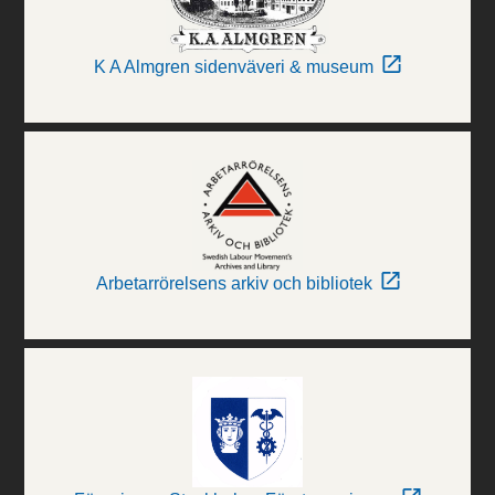
K A Almgren sidenväveri & museum
Arbetarrörelsens arkiv och bibliotek