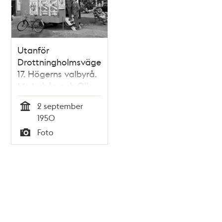
Utanför
Drottningholmsvägen
17. Högerns valbyrå.
M. Arrhén och Olle
Lonér
2 september
Tid
1950
Foto
Typ