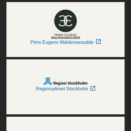
Prins Eugens Waldemarsudde
Regionarkivet Stockholm