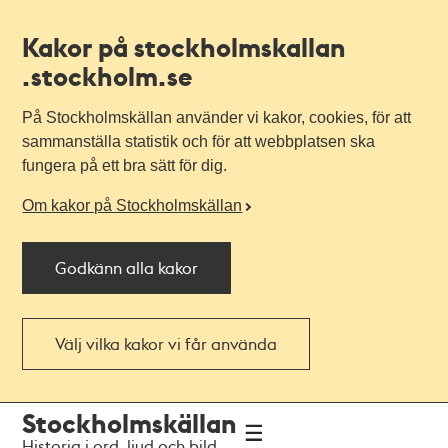
Kakor på stockholmskallan
.stockholm.se
På Stockholmskällan använder vi kakor, cookies, för att
sammanställa statistik och för att webbplatsen ska
fungera på ett bra sätt för dig.
Om kakor på Stockholmskällan
Godkänn alla kakor
Välj vilka kakor vi får använda
Till
Till
Stockholmskällan
navigationen
huvudinnehållet
Historia i ord, ljud och bild