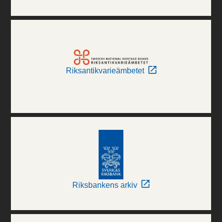
Riksantikvarieämbetet
Riksbankens arkiv