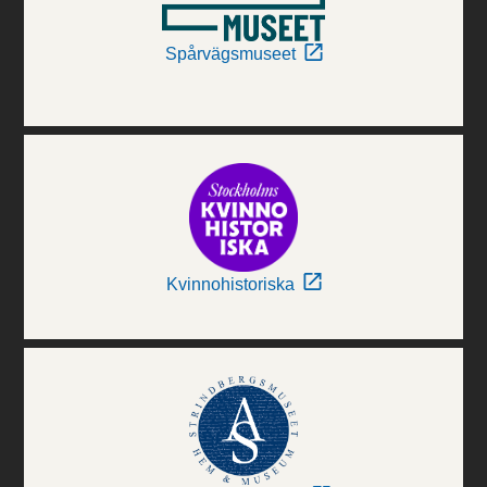
Spårvägsmuseet
Kvinnohistoriska