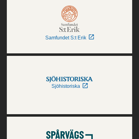
Samfundet S:t Erik
Sjöhistoriska