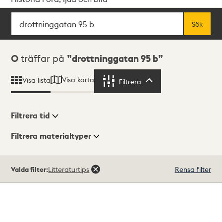
Sök
Fritextsök
Sök
Sökresultat
0
träffar på
drottninggatan 95 b
Visa karta
Visa lista
Filtrera
Filtrera
Filtrera tid
Filtrera materialtyper
Visningsläge
Totalt
Valda filter:
Litteraturtips
Rensa filter
0
träffar
Lista
Karta