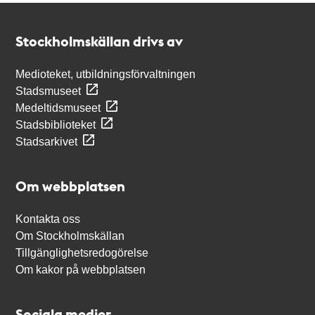
Kontakt
Stockholmskällan
Stockholmskällan drivs av
Medioteket, utbildningsförvaltningen
Stadsmuseet
Medeltidsmuseet
Stadsbiblioteket
Stadsarkivet
Om webbplatsen
Kontakta oss
Om Stockholmskällan
Tillgänglighetsredogörelse
Om kakor på webbplatsen
Sociala medier