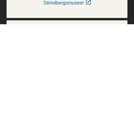
Strindbergsmuseet
Thielska Galleriet
Världskulturmuseerna