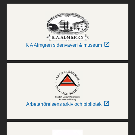
K A Almgren sidenväveri & museum
Arbetarrörelsens arkiv och bibliotek