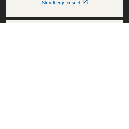
Strindbergsmuseet
Thielska Galleriet
Världskulturmuseerna