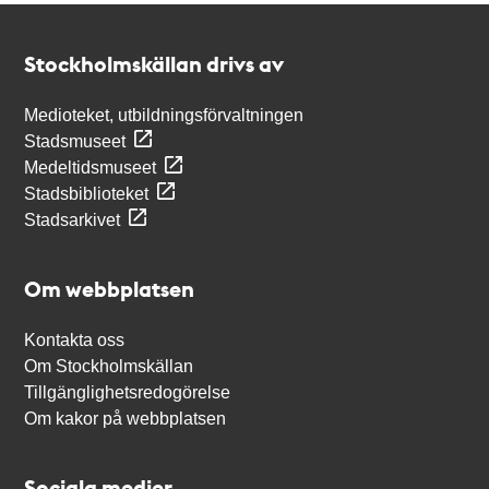
Kontakt
Stockholmskällan
Stockholmskällan drivs av
Medioteket, utbildningsförvaltningen
Stadsmuseet
Medeltidsmuseet
Stadsbiblioteket
Stadsarkivet
Om webbplatsen
Kontakta oss
Om Stockholmskällan
Tillgänglighetsredogörelse
Om kakor på webbplatsen
Sociala medier