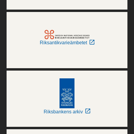
Riksantikvarieämbetet
Riksbankens arkiv