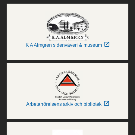
K A Almgren sidenväveri & museum
Arbetarrörelsens arkiv och bibliotek