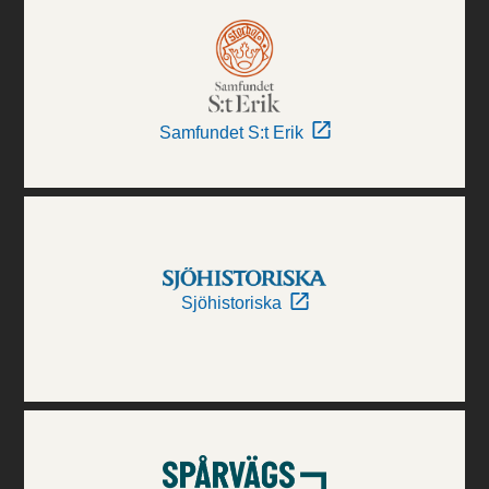
Samfundet S:t Erik
Sjöhistoriska