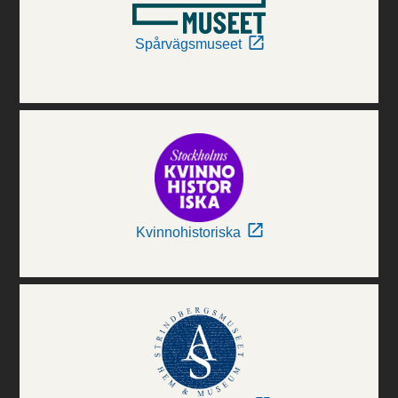
Spårvägsmuseet
Kvinnohistoriska