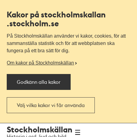
Kakor på stockholmskallan
.stockholm.se
På Stockholmskällan använder vi kakor, cookies, för att
sammanställa statistik och för att webbplatsen ska
fungera på ett bra sätt för dig.
Om kakor på Stockholmskällan
Godkänn alla kakor
Välj vilka kakor vi får använda
Till
Till
Stockholmskällan
navigationen
huvudinnehållet
Historia i ord, ljud och bild