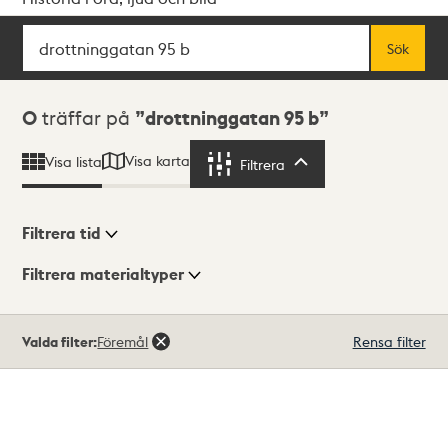
Sök
Fritextsök
Sök
Sökresultat
0
träffar på
drottninggatan 95 b
Visa karta
Visa lista
Filtrera
Filtrera
Filtrera tid
Filtrera materialtyper
Visningsläge
Totalt
Valda filter:
Föremål
Rensa filter
0
träffar
Lista
Karta