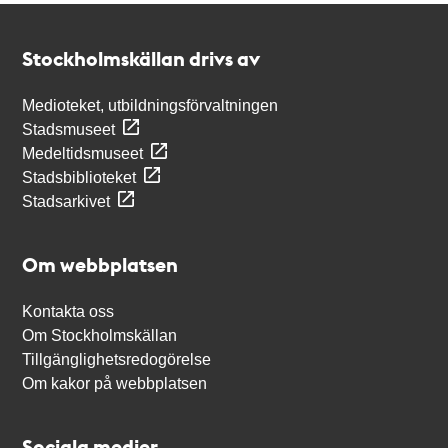
Kontakt
Stockholmskällan
Stockholmskällan drivs av
Medioteket, utbildningsförvaltningen
Stadsmuseet
Medeltidsmuseet
Stadsbiblioteket
Stadsarkivet
Om webbplatsen
Kontakta oss
Om Stockholmskällan
Tillgänglighetsredogörelse
Om kakor på webbplatsen
Sociala medier