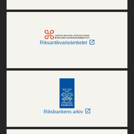
Riksantikvarieämbetet
Riksbankens arkiv