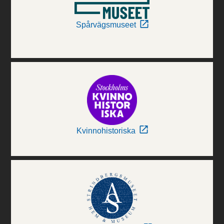
Spårvägsmuseet
Kvinnohistoriska