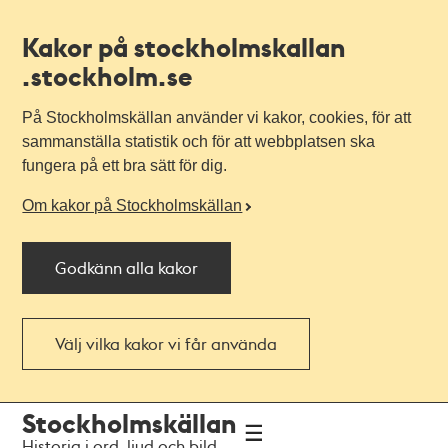
Kakor på stockholmskallan
.stockholm.se
På Stockholmskällan använder vi kakor, cookies, för att
sammanställa statistik och för att webbplatsen ska
fungera på ett bra sätt för dig.
Om kakor på Stockholmskällan
Godkänn alla kakor
Välj vilka kakor vi får använda
Till
Till
Stockholmskällan
navigationen
huvudinnehållet
Historia i ord, ljud och bild