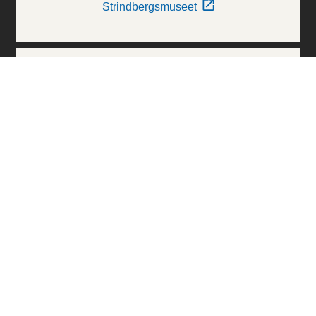
Strindbergsmuseet
Thielska Galleriet
Världskulturmuseerna