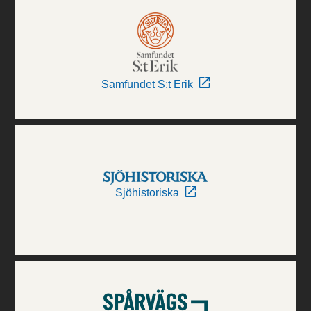
Samfundet S:t Erik
Sjöhistoriska