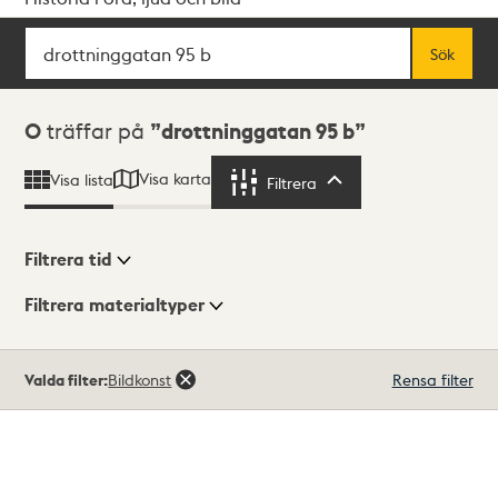
Sök
Fritextsök
Sök
Sökresultat
0
träffar på
drottninggatan 95 b
Visa karta
Visa lista
Filtrera
Filtrera
Filtrera tid
Filtrera materialtyper
Visningsläge
Totalt
Valda filter:
Bildkonst
Rensa filter
0
träffar
Lista
Karta