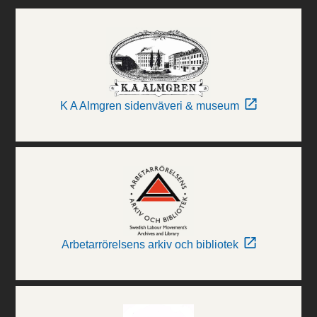
K A Almgren sidenväveri & museum
Arbetarrörelsens arkiv och bibliotek