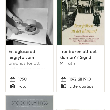
En oglaserad
Tror fröken att det
lergryta som
klarnar? / Sigrid
används för att
Millrath
baka potatis uppe
på spisen, fotad hos
1950
1872 till 1910
fotograf Bellander.
Tid
Tid
Foto
Litteraturtips
Typ
Typ