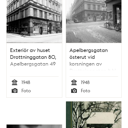
Exteriör av huset
Apelbergsgatan
Drottninggatan 80,
österut vid
Apelbergsgatan 49
korsningen av
Drottninggatan (t.h)
1948
1948
Tid
Tid
Foto
Foto
Typ
Typ