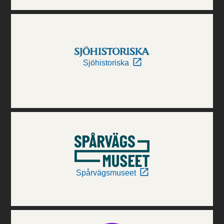
Sjöhistoriska
Spårvägsmuseet