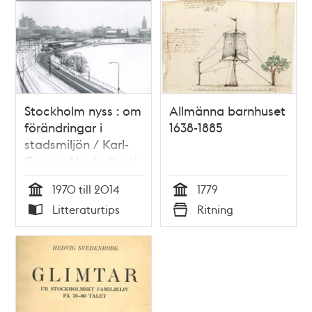
Stockholm nyss : om
Allmänna barnhuset
förändringar i
1638-1885
stadsmiljön / Karl-
Gunnar Norén (text)
och Christer Löfgren
1970 till 2014
1779
(foto)
Tid
Tid
Litteraturtips
Ritning
Typ
Typ