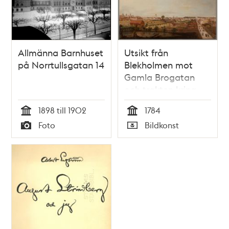
Allmänna Barnhuset
Utsikt från
på Norrtullsgatan 14
Blekholmen mot
Gamla Brogatan
och trakten kring
Observatoriet
1898 till 1902
1784
Tid
Tid
Foto
Bildkonst
Typ
Typ