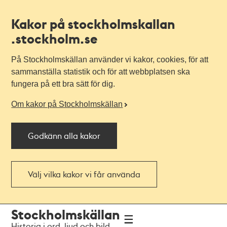
Kakor på stockholmskallan
.stockholm.se
På Stockholmskällan använder vi kakor, cookies, för att
sammanställa statistik och för att webbplatsen ska
fungera på ett bra sätt för dig.
Om kakor på Stockholmskällan
Godkänn alla kakor
Välj vilka kakor vi får använda
Till
Till
Stockholmskällan
navigationen
huvudinnehållet
Historia i ord, ljud och bild