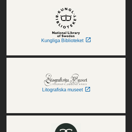
Kungliga Biblioteket
Litografiska museet