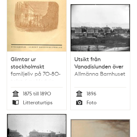
Glimtar ur
Utsikt från
stockholmskt
Vanadislunden över
familjeliv på 70-80-
Allmänna Barnhuset
talet / av Hedvig
Svedenborg
1875 till 1890
1896
Tid
Tid
Litteraturtips
Foto
Typ
Typ