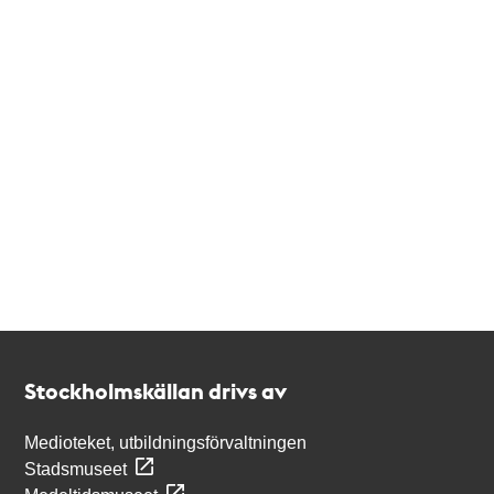
Kontakt
Stockholmskällan
Stockholmskällan drivs av
Medioteket, utbildningsförvaltningen
Stadsmuseet