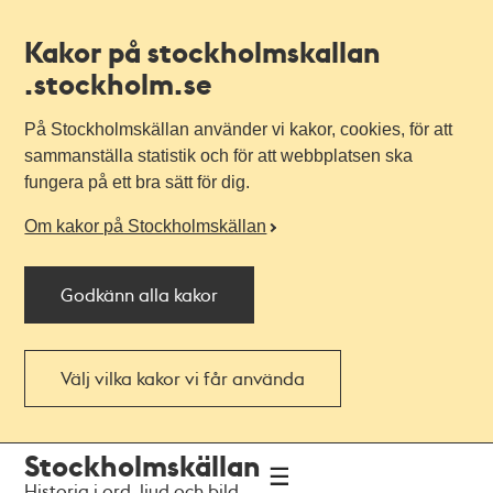
Kakor på stockholmskallan
.stockholm.se
På Stockholmskällan använder vi kakor, cookies, för att
sammanställa statistik och för att webbplatsen ska
fungera på ett bra sätt för dig.
Om kakor på Stockholmskällan
Godkänn alla kakor
Välj vilka kakor vi får använda
Till
Till
Stockholmskällan
navigationen
huvudinnehållet
Historia i ord, ljud och bild