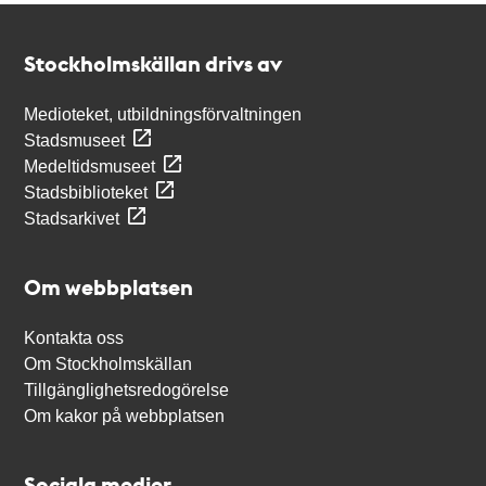
Kontakt
Stockholmskällan
Stockholmskällan drivs av
Medioteket, utbildningsförvaltningen
Stadsmuseet
Medeltidsmuseet
Stadsbiblioteket
Stadsarkivet
Om webbplatsen
Kontakta oss
Om Stockholmskällan
Tillgänglighetsredogörelse
Om kakor på webbplatsen
Sociala medier