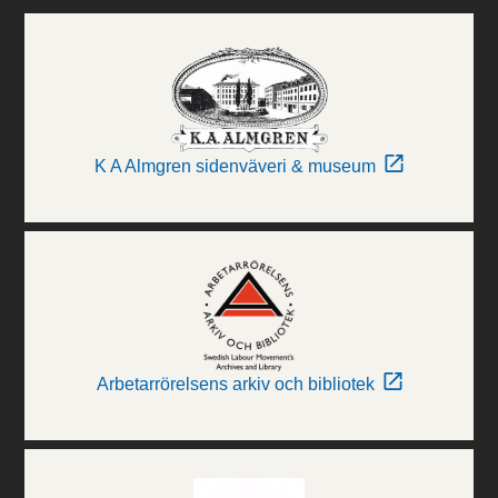
K A Almgren sidenväveri & museum
Arbetarrörelsens arkiv och bibliotek