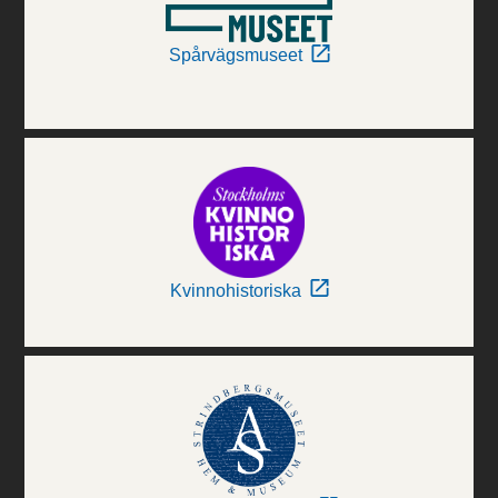
Spårvägsmuseet
Kvinnohistoriska