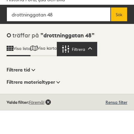
Sök
Fritextsök
Sök
Sökresultat
0
träffar på
drottninggatan 48
Visa karta
Visa lista
Filtrera
Filtrera
Filtrera tid
Filtrera materialtyper
Visningsläge
Totalt
Valda filter:
Föremål
Rensa filter
0
träffar
Lista
Karta