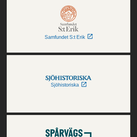
Samfundet S:t Erik
Sjöhistoriska