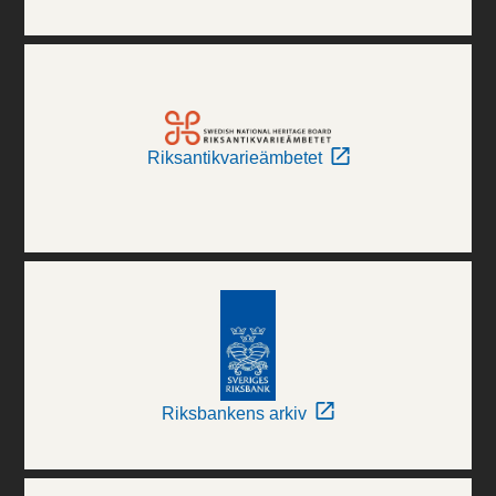
Riksantikvarieämbetet
Riksbankens arkiv