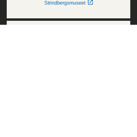
Strindbergsmuseet
Thielska Galleriet
Världskulturmuseerna