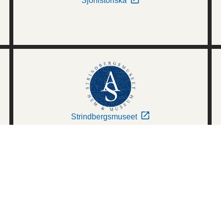
Sjöhistoriska
Strindbergsmuseet