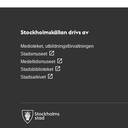
Kontakt
Stockholmskällan
Stockholmskällan drivs av
Medioteket, utbildningsförvaltningen
Stadsmuseet
Medeltidsmuseet
Stadsbiblioteket
Stadsarkivet