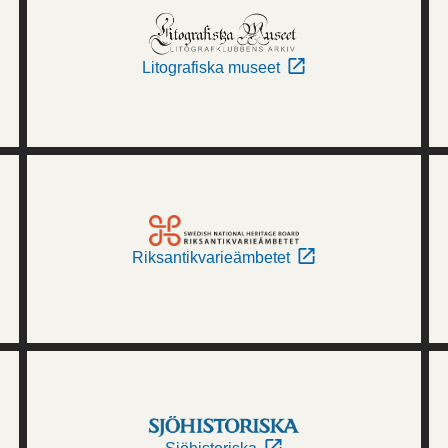
Litografiska museet
Riksantikvarieämbetet