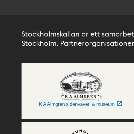
Stockholmskällan är ett samarbete
Stockholm. Partnerorganisationer 
K A Almgren sidenväveri & museum