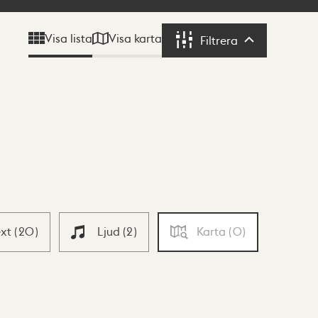
Visa karta
Visa lista
Filtrera
Filtrera
ext
(
20
)
Ljud
(
2
)
Karta
(
0
)