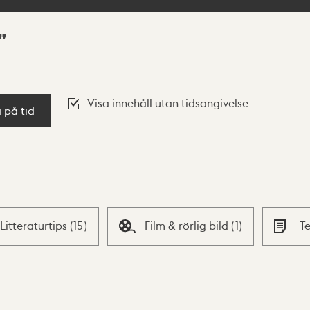
Visa innehåll utan tidsangivelse
a på tid
Litteraturtips
(
15
)
Film & rörlig bild
(
1
)
T