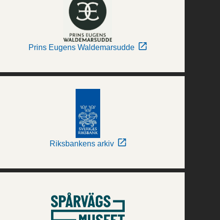
Prins Eugens Waldemarsudde
Riksbankens arkiv