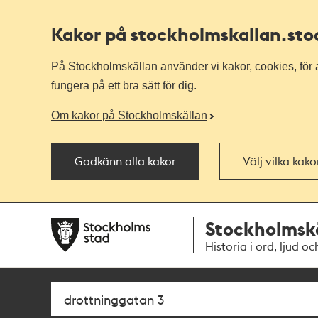
Kakor på stockholmskallan
.st
På Stockholmskällan använder vi kakor, cookies, för a
fungera på ett bra sätt för dig.
Om kakor på Stockholmskällan
Godkänn alla kakor
Välj vilka kak
Till
Till
Stockholmsk
navigationen
huvudinnehållet
Historia i ord, ljud oc
Sök
Fritextsök