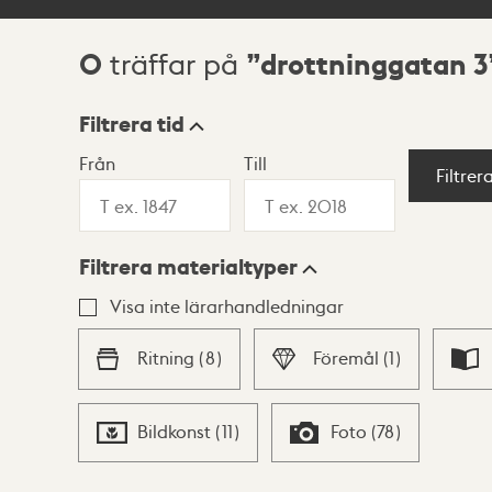
0
drottninggatan 3
träffar på
Sökresultat
Filtrera tid
Från
Till
Visningsläge
Filtrer
Filtrera materialtyper
Lista
Karta
Visa inte lärarhandledningar
Ritning
(
8
)
Föremål
(
1
)
Bildkonst
(
11
)
Foto
(
78
)