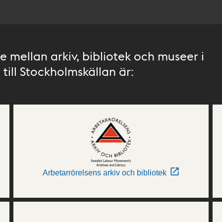
 mellan arkiv, bibliotek och museer i
till Stockholmskällan är:
Arbetarrörelsens arkiv och bibliotek