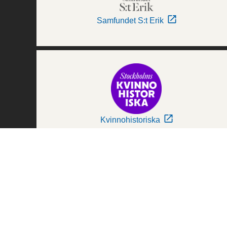
Samfundet S:t Erik
Kvinnohistoriska
Världskulturmuseerna