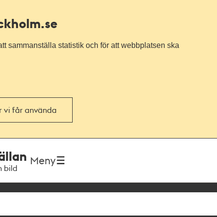
ockholm.se
tt sammanställa statistik och för att webbplatsen ska
or vi får använda
ällan
Meny
h bild