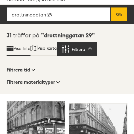
Sök
Fritextsök
Sök
Sökresultat
31
träffar på
drottninggatan 29
Visa karta
Visa lista
Filtrera
Filtrera
Filtrera tid
Filtrera materialtyper
Visningsläge
Totalt
31
träffar
Lista
Karta