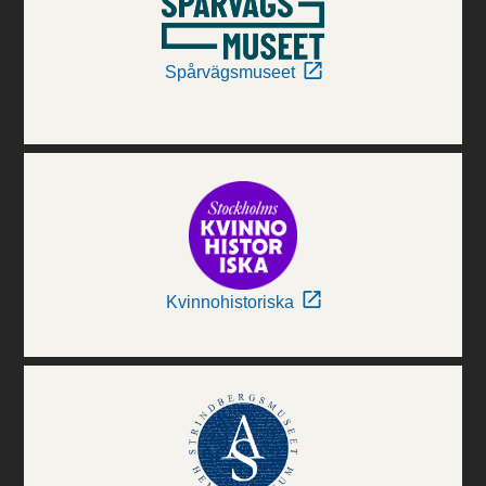
Spårvägsmuseet
Kvinnohistoriska