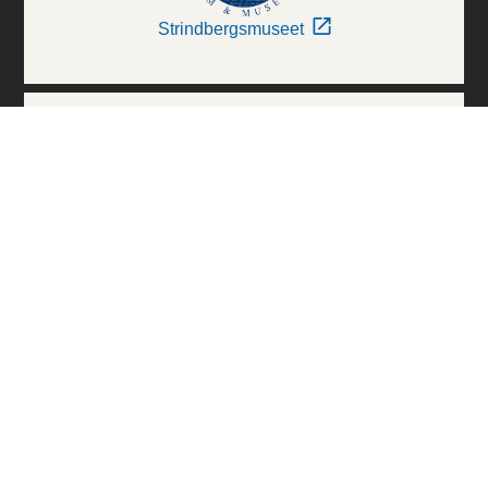
Strindbergsmuseet
Thielska Galleriet
Världskulturmuseerna