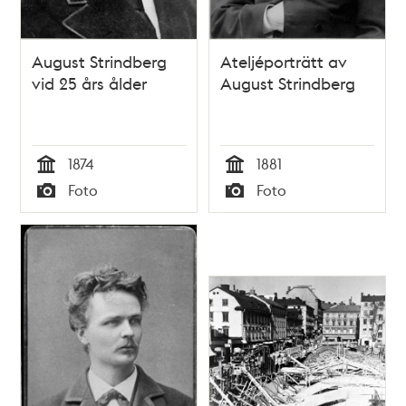
August Strindberg
Ateljéporträtt av
vid 25 års ålder
August Strindberg
1874
1881
Tid
Tid
Foto
Foto
Typ
Typ