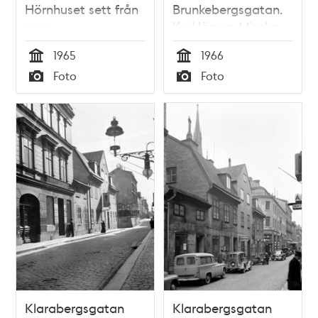
Hörnhuset sett från
Brunkebergsgatan.
norr
Kv. Hägern Mindre
är rivet. Asfaltering
1965
1966
pågår
Tid
Tid
Foto
Foto
Typ
Typ
Klarabergsgatan
Klarabergsgatan