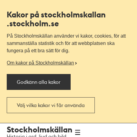
Kakor på stockholmskallan
.stockholm.se
På Stockholmskällan använder vi kakor, cookies, för att
sammanställa statistik och för att webbplatsen ska
fungera på ett bra sätt för dig.
Om kakor på Stockholmskällan
Godkänn alla kakor
Välj vilka kakor vi får använda
Till
Till
Stockholmskällan
navigationen
huvudinnehållet
Historia i ord, ljud och bild