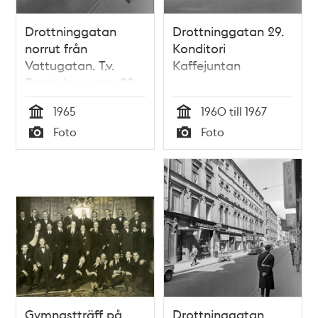
Drottninggatan
Drottninggatan 29.
norrut från
Konditori
Vattugatan. T.v.
Kaffejuntan
Drottninggatan 29,
kv. Hägern Mindre
1965
1960 till 1967
Tid
Tid
Foto
Foto
Typ
Typ
Gymnastträff på
Drottninggatan