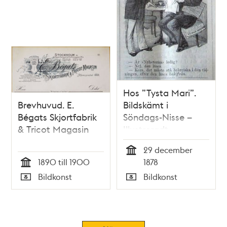
Hos ”Tysta Mari”.
Brevhuvud. E.
Bildskämt i
Bégats Skjortfabrik
Söndags-Nisse –
& Tricot Magasin
Illustreradt
Veckoblad för
29 december
Skämt, Humor och
Tid
1890 till 1900
1878
Satir, nr 52, den 29
Tid
Bildkonst
Bildkonst
december 1878
Typ
Typ