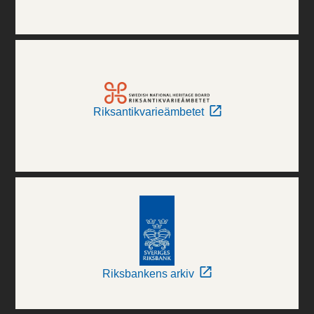
Riksantikvarieämbetet
Riksbankens arkiv