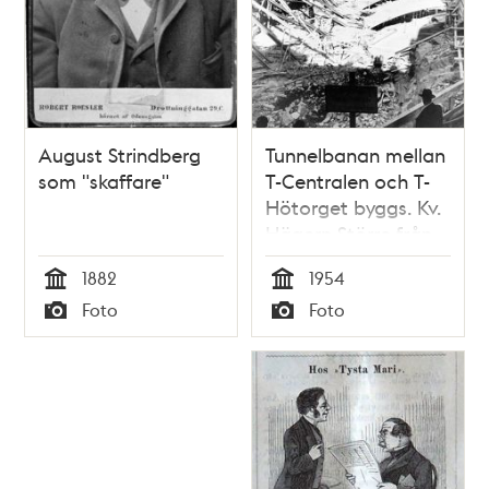
August Strindberg
Tunnelbanan mellan
som "skaffare"
T-Centralen och T-
Hötorget byggs. Kv.
Hägern Större från
Klara Östra
1882
1954
Kyrkogata österut
Tid
Tid
Foto
Foto
längs
Typ
Typ
Klarabergsgatan
mot Drottninggatan
46