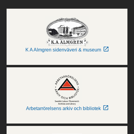
K A Almgren sidenväveri & museum
Arbetarrörelsens arkiv och bibliotek