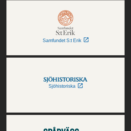
Samfundet S:t Erik
Sjöhistoriska