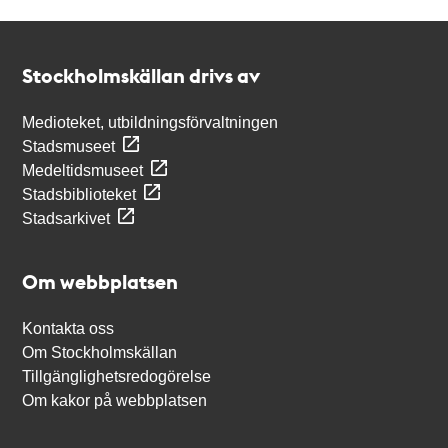
Kontakt
Stockholmskällan
Stockholmskällan drivs av
Medioteket, utbildningsförvaltningen
Stadsmuseet
Medeltidsmuseet
Stadsbiblioteket
Stadsarkivet
Om webbplatsen
Kontakta oss
Om Stockholmskällan
Tillgänglighetsredogörelse
Om kakor på webbplatsen