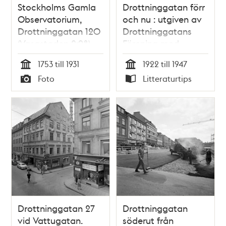
Stockholms Gamla
Drottninggatan förr
Observatorium,
och nu : utgiven av
Drottninggatan 120
Drottninggatans
(Vasastaden 2:98)
Förening med
anledning av dess
1753 till 1931
1922 till 1947
25-årsjubileum 1922-
Tid
Tid
Foto
Litteraturtips
1947 / redigerad av
Typ
Typ
Bengt G. Grafström
Drottninggatan 27
Drottninggatan
vid Vattugatan.
söderut från