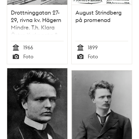
Drottninggatan 27-
August Strindberg
29, rivna kv. Hägern
på promenad
Mindre. T.h. Klara
Östra Kyrkogata 8.
T.v. Klara Östra
1966
1899
Kyrkogata 5. Klara
Tid
Tid
Foto
Foto
kyrka i fonden
Typ
Typ