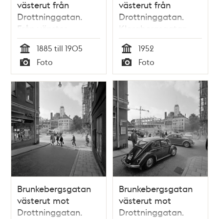
västerut från
västerut från
Drottninggatan.
Drottninggatan.
Från vänster
Klarabergsgatan
Klarabergsgatan 27-
29-33 med Klara
1885 till 1905
1952
29 med Hôtel du
kyrkas torn i fonden.
Tid
Tid
Foto
Foto
Suedè och Klara
En motorcykel med
Typ
Typ
Östra Kyrkogata
sidovagn står hitom
Klara Östra
Kyrkogata
Brunkebergsgatan
Brunkebergsgatan
västerut mot
västerut mot
Drottninggatan.
Drottninggatan.