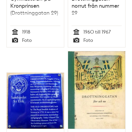
Kronprinsen
norrut från nummer
(Drottninggatan 29)
29
1918
1960 till 1967
Tid
Tid
Foto
Foto
Typ
Typ