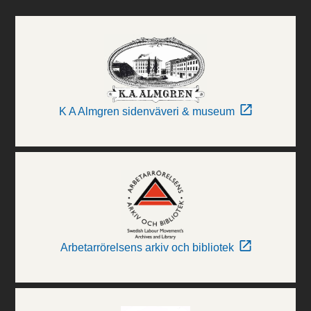
K A Almgren sidenväveri & museum
Arbetarrörelsens arkiv och bibliotek