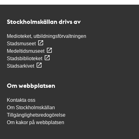
Kontakt
Stockholmskällan
Stockholmskällan drivs av
Medioteket, utbildningsförvaltningen
Stadsmuseet
Medeltidsmuseet
Stadsbiblioteket
Stadsarkivet
Om webbplatsen
Kontakta oss
Om Stockholmskällan
Tillgänglighetsredogörelse
Om kakor på webbplatsen