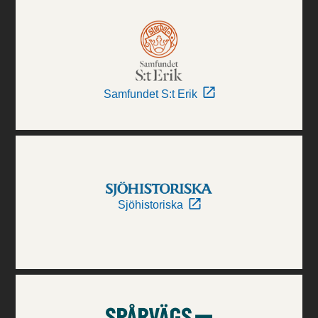
Samfundet S:t Erik
Sjöhistoriska