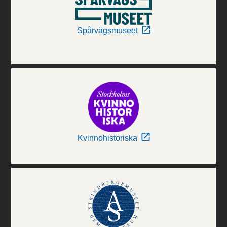
Spårvägsmuseet
Kvinnohistoriska