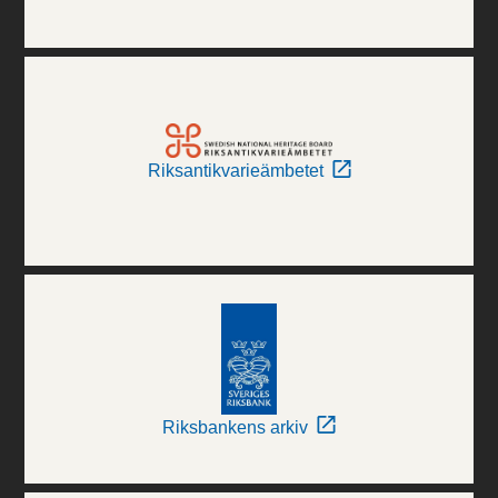
Riksantikvarieämbetet
Riksbankens arkiv