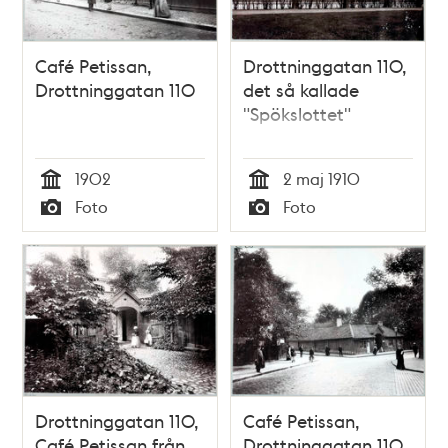
Café Petissan,
Drottninggatan 110,
Drottninggatan 110
det så kallade
"Spökslottet"
1902
2 maj 1910
Tid
Tid
Foto
Foto
Typ
Typ
Drottninggatan 110,
Café Petissan,
Café Petissan från
Drottninggatan 110