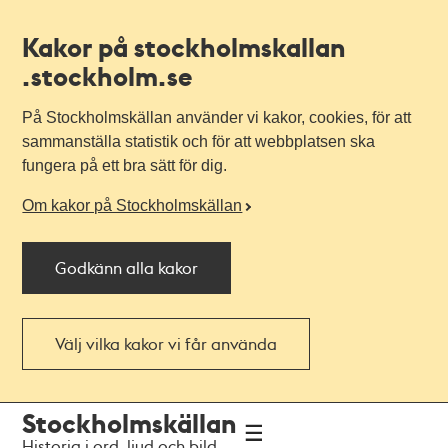
Kakor på stockholmskallan
.stockholm.se
På Stockholmskällan använder vi kakor, cookies, för att
sammanställa statistik och för att webbplatsen ska
fungera på ett bra sätt för dig.
Om kakor på Stockholmskällan
Godkänn alla kakor
Välj vilka kakor vi får använda
Till
Till
Stockholmskällan
navigationen
huvudinnehållet
Historia i ord, ljud och bild