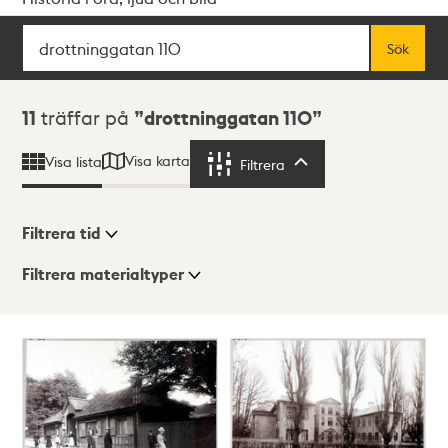
Sök
Fritextsök
Sök
Sökresultat
11
träffar på
drottninggatan 110
Visa karta
Visa lista
Filtrera
Filtrera
Filtrera tid
Filtrera materialtyper
Visningsläge
Totalt
11
träffar
Lista
Karta