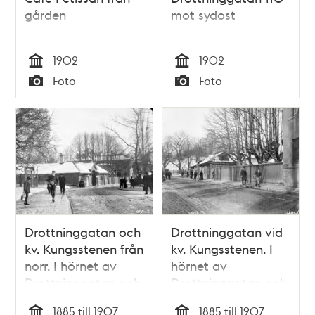
gården
mot sydost
1902
1902
Tid
Tid
Foto
Foto
Typ
Typ
Drottninggatan och
Drottninggatan vid
kv. Kungsstenen från
kv. Kungsstenen. I
norr. I hörnet av
hörnet av
Drottninggatan och
Drottninggatan och
Kungstensgatan
Kungstensgatan
1885 till 1907
1885 till 1907