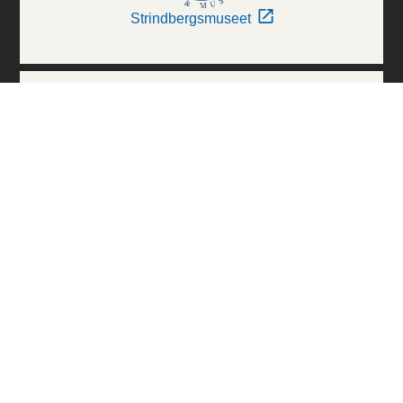
Strindbergsmuseet
Thielska Galleriet
Världskulturmuseerna