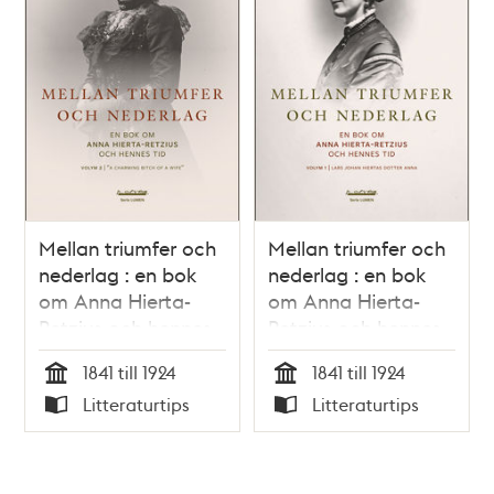
Mellan triumfer och
Mellan triumfer och
nederlag : en bok
nederlag : en bok
om Anna Hierta-
om Anna Hierta-
Retzius och hennes
Retzius och hennes
tid. Volym 2. "A
tid. Volym 1. Lars
1841 till 1924
1841 till 1924
charming bitch of a
Johan Hiertas
Tid
Tid
Litteraturtips
Litteraturtips
wife" / Gerda
dotter Anna /
Typ
Typ
Helena Lindskog
Gerda Helena
Lindskog