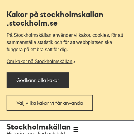
Kakor på stockholmskallan
.stockholm.se
På Stockholmskällan använder vi kakor, cookies, för att
sammanställa statistik och för att webbplatsen ska
fungera på ett bra sätt för dig.
Om kakor på Stockholmskällan
Godkänn alla kakor
Välj vilka kakor vi får använda
Till
Till
Stockholmskällan
navigationen
huvudinnehållet
Historia i ord, ljud och bild