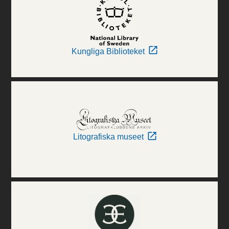
Kungliga Biblioteket
Litografiska museet