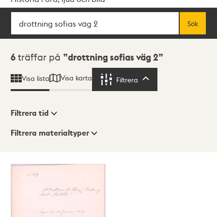
Sök
Fritextsök
Sök
Sökresultat
6
träffar på
drottning sofias väg 2
Visa karta
Visa lista
Filtrera
Filtrera
Filtrera tid
Filtrera materialtyper
Visningsläge
Totalt
6
träffar
Lista
Karta