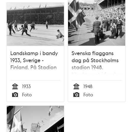
Landskamp i bandy
Svenska flaggans
1933, Sverige -
dag på Stockholms
Finland. På Stadion
stadion 1948.
Klocktornet i fonden
1933
1948
Tid
Tid
Foto
Foto
Typ
Typ