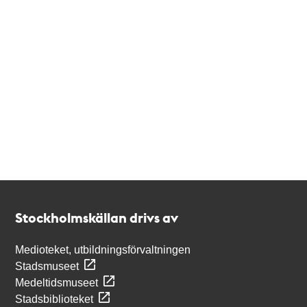
Kontakt
Stockholmskällan
Stockholmskällan drivs av
Medioteket, utbildningsförvaltningen
Stadsmuseet
Medeltidsmuseet
Stadsbiblioteket