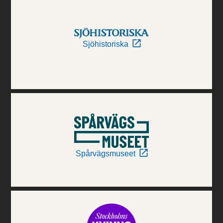
Sjöhistoriska
Spårvägsmuseet