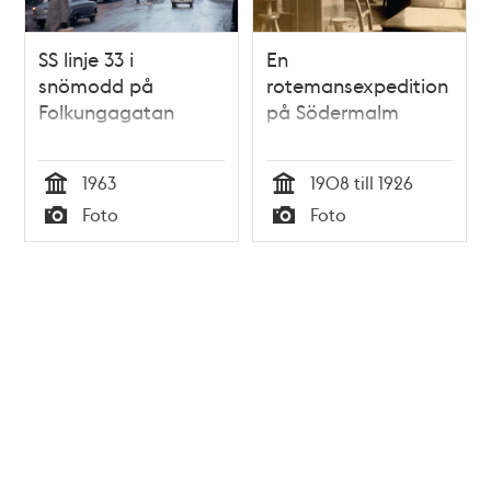
SS linje 33 i
En
snömodd på
rotemansexpedition
Folkungagatan
på Södermalm
1963
1908 till 1926
Tid
Tid
Foto
Foto
Typ
Typ