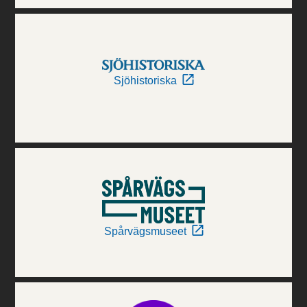
Sjöhistoriska
Spårvägsmuseet