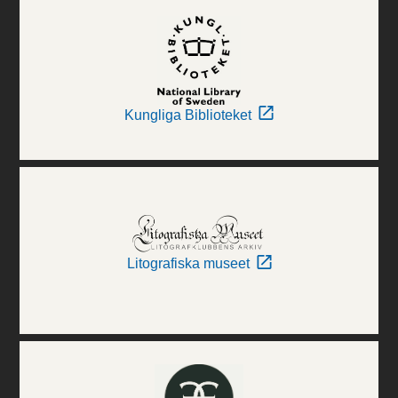
Kungliga Biblioteket
Litografiska museet