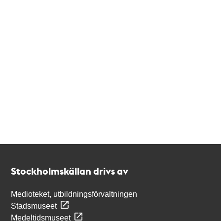
Kontakt
Stockholmskällan
Stockholmskällan drivs av
Medioteket, utbildningsförvaltningen
Stadsmuseet
Medeltidsmuseet