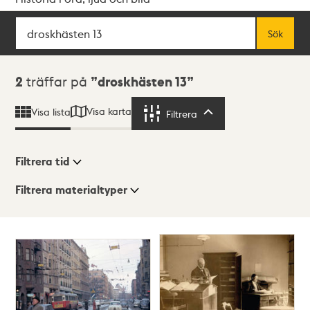
Sök
Fritextsök
Sök
Sökresultat
2
träffar på
droskhästen 13
Visa karta
Visa lista
Filtrera
Filtrera
Filtrera tid
Filtrera materialtyper
Visningsläge
Totalt
2
träffar
Lista
Karta