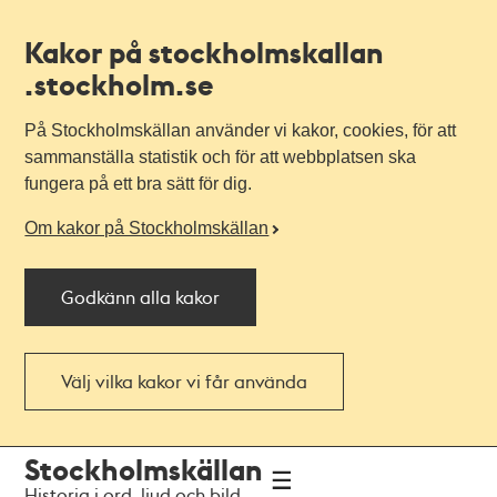
Kakor på stockholmskallan
.stockholm.se
På Stockholmskällan använder vi kakor, cookies, för att
sammanställa statistik och för att webbplatsen ska
fungera på ett bra sätt för dig.
Om kakor på Stockholmskällan
Godkänn alla kakor
Välj vilka kakor vi får använda
Till
Till
Stockholmskällan
navigationen
huvudinnehållet
Historia i ord, ljud och bild