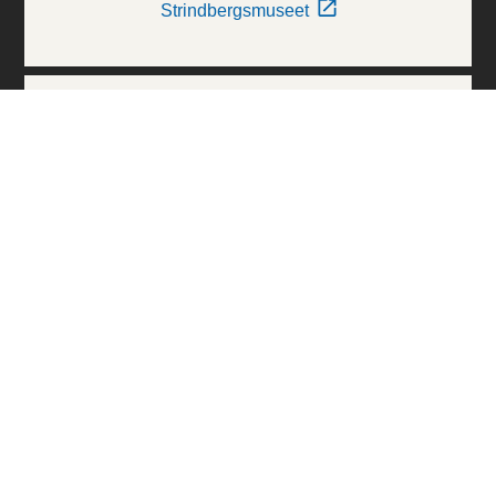
Strindbergsmuseet
Thielska Galleriet
Världskulturmuseerna