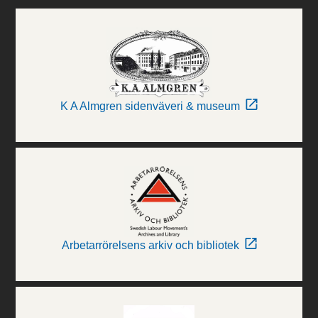
K A Almgren sidenväveri & museum
Arbetarrörelsens arkiv och bibliotek