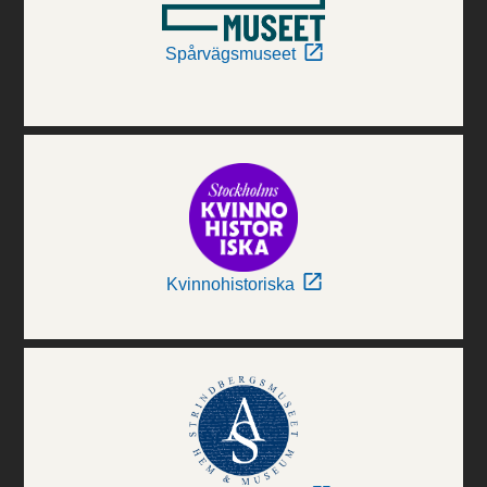
Spårvägsmuseet
Kvinnohistoriska