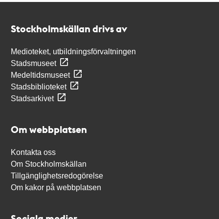
Kontakt
Stockholmskällan
Stockholmskällan drivs av
Medioteket, utbildningsförvaltningen
Stadsmuseet
Medeltidsmuseet
Stadsbiblioteket
Stadsarkivet
Om webbplatsen
Kontakta oss
Om Stockholmskällan
Tillgänglighetsredogörelse
Om kakor på webbplatsen
Sociala medier