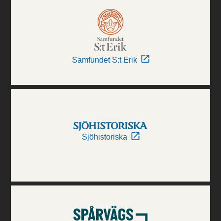
Samfundet S:t Erik
Sjöhistoriska