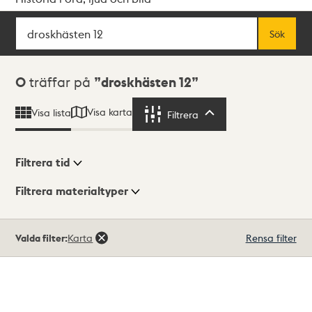
Sök
Fritextsök
Sök
Sökresultat
0
träffar på
droskhästen 12
Visa karta
Visa lista
Filtrera
Filtrera
Filtrera tid
Filtrera materialtyper
Visningsläge
Totalt
Valda filter:
Karta
Rensa filter
0
träffar
Lista
Karta