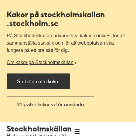
Kakor på stockholmskallan
.stockholm.se
På Stockholmskällan använder vi kakor, cookies, för att
sammanställa statistik och för att webbplatsen ska
fungera på ett bra sätt för dig.
Om kakor på Stockholmskällan
Godkänn alla kakor
Välj vilka kakor vi får använda
Till
Till
Stockholmskällan
navigationen
huvudinnehållet
Historia i ord, ljud och bild