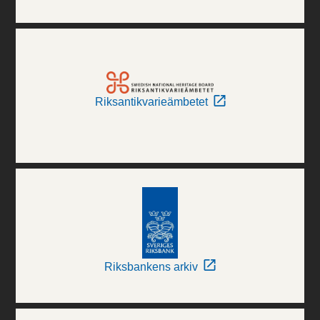
Riksantikvarieämbetet
Riksbankens arkiv