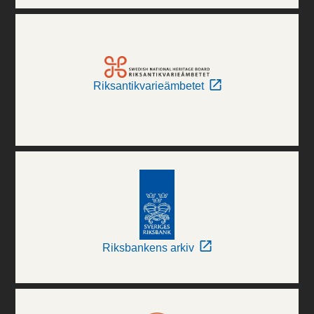
Riksantikvarieämbetet
Riksbankens arkiv