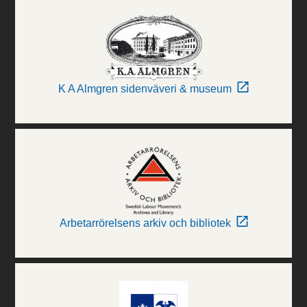
K A Almgren sidenväveri & museum
Arbetarrörelsens arkiv och bibliotek