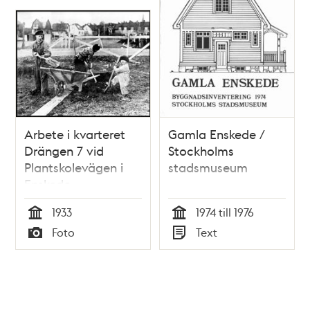
Arbete i kvarteret
Gamla Enskede /
Drängen 7 vid
Stockholms
Plantskolevägen i
stadsmuseum
Enskede
småstugeområde
1933
1974 till 1976
Tid
Tid
Foto
Text
Typ
Typ