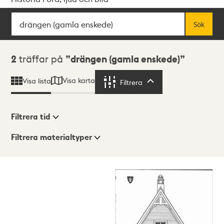
Sök
Fritextsök
Sök
Sökresultat
2
träffar på
drängen (gamla enskede)
Visa karta
Visa lista
Filtrera
Filtrera
Filtrera tid
Filtrera materialtyper
Visningsläge
Totalt
2
träffar
Lista
Karta