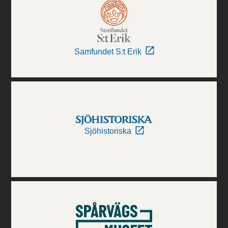
Samfundet S:t Erik
Sjöhistoriska