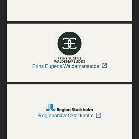
Prins Eugens Waldemarsudde
Regionarkivet Stockholm