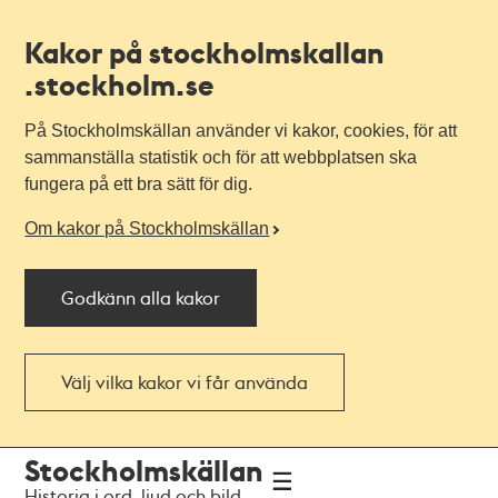
Kakor på stockholmskallan
.stockholm.se
På Stockholmskällan använder vi kakor, cookies, för att
sammanställa statistik och för att webbplatsen ska
fungera på ett bra sätt för dig.
Om kakor på Stockholmskällan
Godkänn alla kakor
Välj vilka kakor vi får använda
Till
Till
Stockholmskällan
navigationen
huvudinnehållet
Historia i ord, ljud och bild