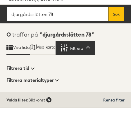
Sök
Fritextsök
Sök
Sökresultat
0
träffar på
djurgårdsslätten 78
Visa karta
Visa lista
Filtrera
Filtrera
Filtrera tid
Filtrera materialtyper
Visningsläge
Totalt
Valda filter:
Bildkonst
Rensa filter
0
träffar
Lista
Karta