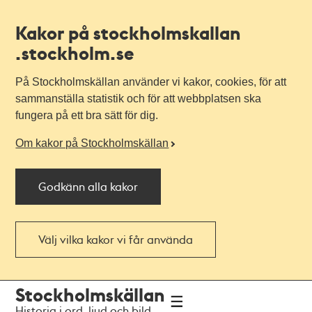
Kakor på stockholmskallan
.stockholm.se
På Stockholmskällan använder vi kakor, cookies, för att
sammanställa statistik och för att webbplatsen ska
fungera på ett bra sätt för dig.
Om kakor på Stockholmskällan
Godkänn alla kakor
Välj vilka kakor vi får använda
Till
Till
Stockholmskällan
navigationen
huvudinnehållet
Historia i ord, ljud och bild