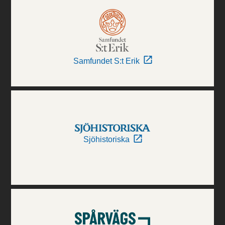
Samfundet S:t Erik
Sjöhistoriska