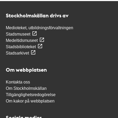
Kontakt
Stockholmskällan
Stockholmskällan drivs av
Medioteket, utbildningsförvaltningen
Stadsmuseet
Medeltidsmuseet
Stadsbiblioteket
Stadsarkivet
Om webbplatsen
Kontakta oss
Om Stockholmskällan
Tillgänglighetsredogörelse
Om kakor på webbplatsen
Sociala medier