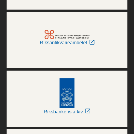
Riksantikvarieämbetet
Riksbankens arkiv