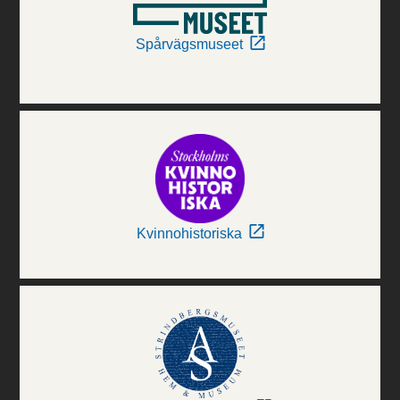
Spårvägsmuseet
Kvinnohistoriska