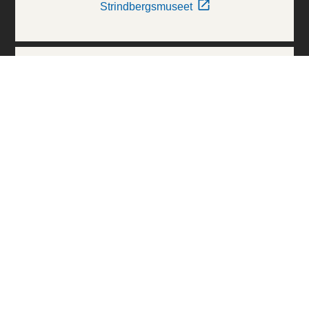
Strindbergsmuseet
Thielska Galleriet
Världskulturmuseerna