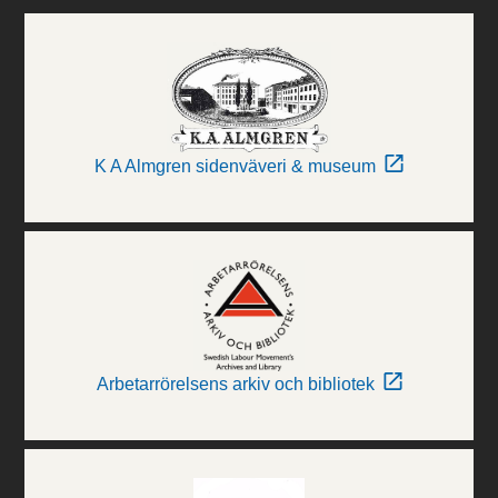
K A Almgren sidenväveri & museum
Arbetarrörelsens arkiv och bibliotek