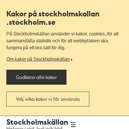
Kakor på stockholmskallan
.stockholm.se
På Stockholmskällan använder vi kakor, cookies, för att
sammanställa statistik och för att webbplatsen ska
fungera på ett bra sätt för dig.
Om kakor på Stockholmskällan
Godkänn alla kakor
Välj vilka kakor vi får använda
Till
Till
Stockholmskällan
navigationen
huvudinnehållet
Historia i ord, ljud och bild