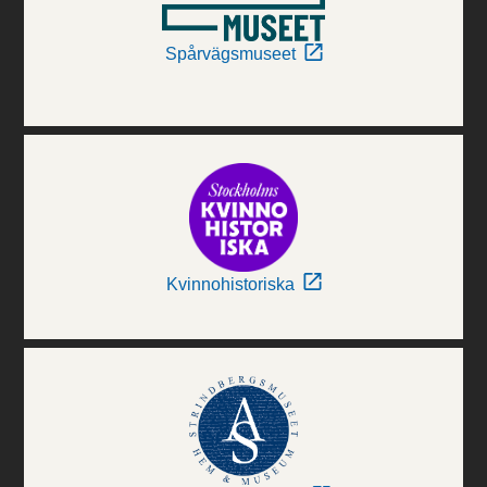
Spårvägsmuseet
Kvinnohistoriska