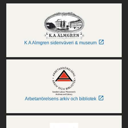
K A Almgren sidenväveri & museum
Arbetarrörelsens arkiv och bibliotek