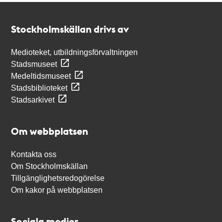
Kontakt
Stockholmskällan
Stockholmskällan drivs av
Medioteket, utbildningsförvaltningen
Stadsmuseet
Medeltidsmuseet
Stadsbiblioteket
Stadsarkivet
Om webbplatsen
Kontakta oss
Om Stockholmskällan
Tillgänglighetsredogörelse
Om kakor på webbplatsen
Sociala medier