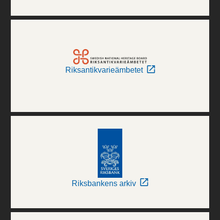
Riksantikvarieämbetet
Riksbankens arkiv