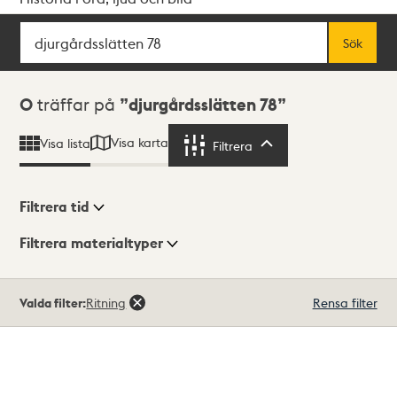
Sök
Fritextsök
Sök
Sökresultat
0
träffar på
djurgårdsslätten 78
Visa karta
Visa lista
Filtrera
Filtrera
Filtrera tid
Filtrera materialtyper
Visningsläge
Totalt
Valda filter:
Ritning
Rensa filter
0
träffar
Lista
Karta