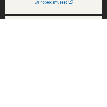
Strindbergsmuseet
Thielska Galleriet
Världskulturmuseerna