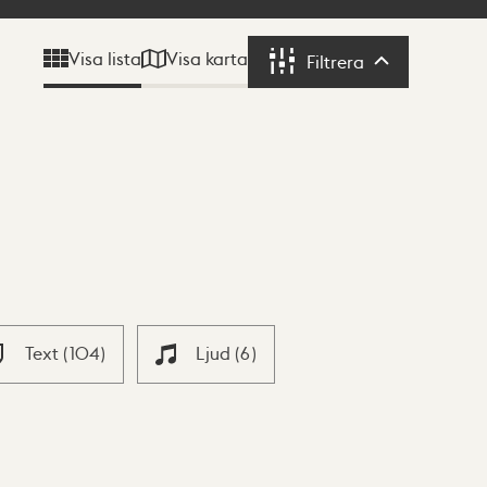
Visa karta
Visa lista
Filtrera
Filtrera
Text
(
104
)
Ljud
(
6
)