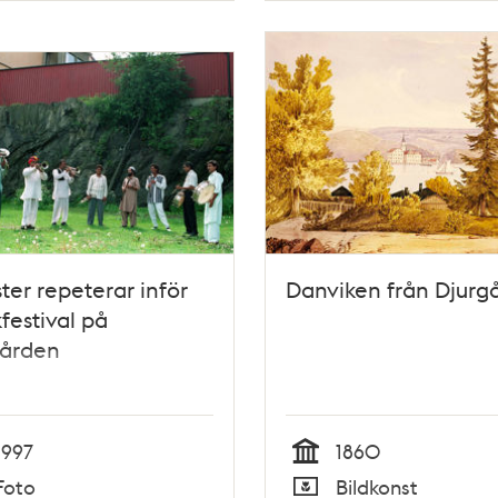
ter repeterar inför
Danviken från Djurg
festival på
gården
1997
1860
Tid
Foto
Bildkonst