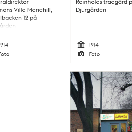
aldirektör
Reinholds trädgård 
ans Villa Mariehill,
Djurgården
lbacken 12 på
gården
1914
1914
Tid
Foto
Foto
Typ