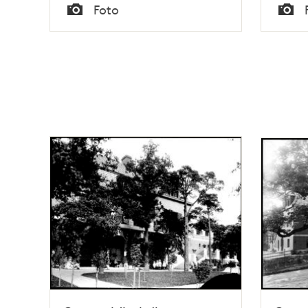
Tid
Tid
Foto
Typ
Typ