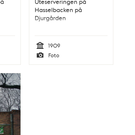
på
Uteserveringen på
Hasselbacken på
Djurgården
1909
Tid
Foto
Typ