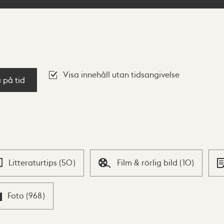
Visa innehåll utan tidsangivelse
a på tid
Litteraturtips
(
50
)
Film & rörlig bild
(
10
)
Foto
(
968
)