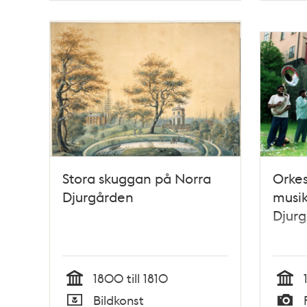
Stora skuggan på Norra
Orkes
Djurgården
musik
Djur
1800 till 1810
Tid
Tid
Bildkonst