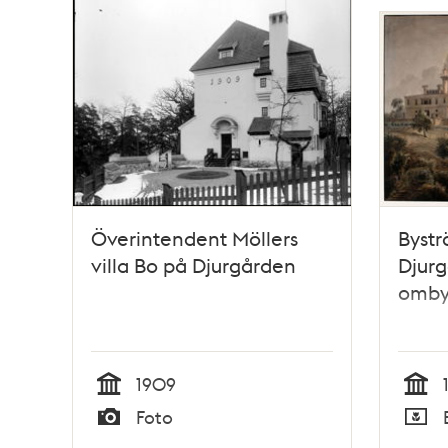
Överintendent Möllers
Bystr
villa Bo på Djurgården
Djurg
omby
1909
Tid
Tid
Foto
Typ
Typ