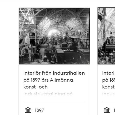
Totalt
1330
träffar
Interiör från industrihallen
Inter
på 1897 års Allmänna
på 18
konst- och
konst
industriutställning på
indus
Djurgården
Djur
1897