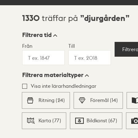
1330
djurgården
träffar på
Sökresultat
Filtrera tid
Från
Till
Visningsläge
Filtrer
Filtrera materialtyper
Lista
Karta
Visa inte lärarhandledningar
Ritning
(
24
)
Föremål
(
14
)
Karta
(
77
)
Bildkonst
(
67
)