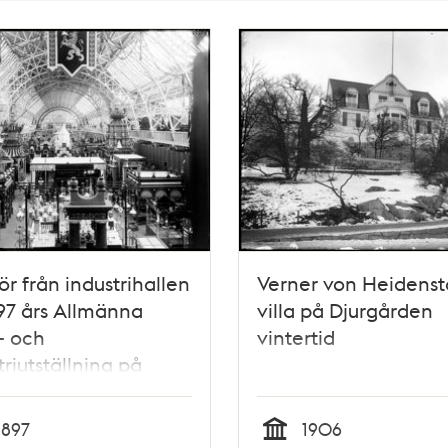
iör från industrihallen
Verner von Heidens
97 års Allmänna
villa på Djurgården
- och
vintertid
triutställning på
gården
1897
1906