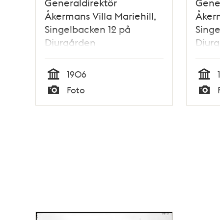
Generaldirektör
Gener
Åkermans Villa Mariehill,
Åkerm
Singelbacken 12 på
Singe
Djurgården
Djur
1906
Tid
Tid
Foto
Typ
Typ