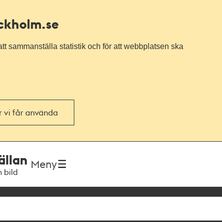
ockholm.se
tt sammanställa statistik och för att webbplatsen ska
or vi får använda
ällan
Meny
h bild