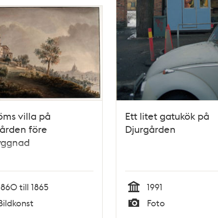
öms villa på
Ett litet gatukök på
ården före
Djurgården
ggnad
1860 till 1865
1991
Tid
Bildkonst
Foto
Typ