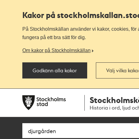
Kakor på stockholmskallan
.st
På Stockholmskällan använder vi kakor, cookies, för a
fungera på ett bra sätt för dig.
Om kakor på Stockholmskällan
Godkänn alla kakor
Välj vilka kak
Till
Till
Stockholmsk
navigationen
huvudinnehållet
Historia i ord, ljud oc
Sök
Fritextsök