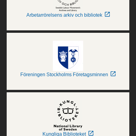
Arbetarrörelsens arkiv och bibliotek
Föreningen Stockholms Företagsminnen
Kungliga Biblioteket