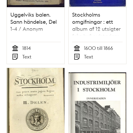
Uggelviks balen.
Stockholms
Sann händelse, Del
omgifningar : ett
1-4 / Anonym
album af 12 utsigter
från hufvudstadens
nejder och från
1814
1600 till 1866
Upsala. Efter
Tid
Tid
Text
Text
originalteckningar
Typ
Typ
och fotografier,
utförde i litografiskt
färgtryck hos Em.
Baerentzen & komp.
i Köpenhamn.