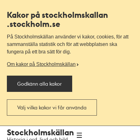
Kakor på stockholmskallan
.stockholm.se
På Stockholmskällan använder vi kakor, cookies, för att
sammanställa statistik och för att webbplatsen ska
fungera på ett bra sätt för dig.
Om kakor på Stockholmskällan
Godkänn alla kakor
Välj vilka kakor vi får använda
Till
Till
Stockholmskällan
navigationen
huvudinnehållet
Historia i ord, ljud och bild