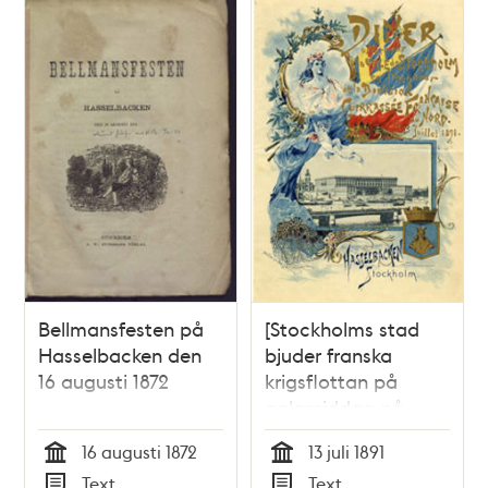
Bellmansfesten på
[Stockholms stad
Hasselbacken den
bjuder franska
16 augusti 1872
krigsflottan på
galamiddag på
Grand] Diner offert
16 augusti 1872
13 juli 1891
par la ville de
Tid
Tid
Text
Text
Stockholm en