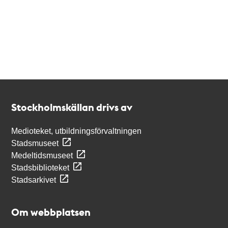
Kontakt
Stockholmskällan
Stockholmskällan drivs av
Medioteket, utbildningsförvaltningen
Stadsmuseet
Medeltidsmuseet
Stadsbiblioteket
Stadsarkivet
Om webbplatsen