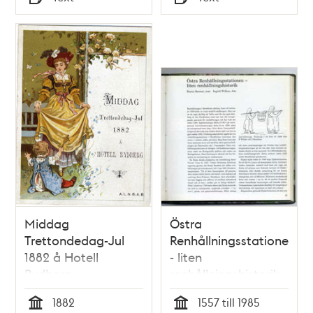
Typ
Typ
l'honneur de la
division cuirrassée
francaise du nord le
13 juillet 1891
Middag
Östra
Trettondedag-Jul
Renhållningsstationen
1882 å Hotell
- liten
Rydberg
renhållningshistorik
/ Karin Sterner (text),
1882
1557 till 1985
Ingrid Wilken (foto)