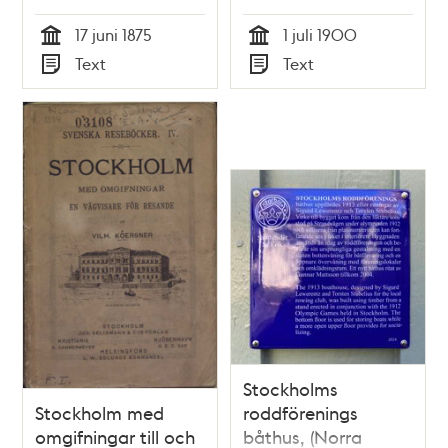
17 juni 1875
1 juli 1900
Tid
Tid
Text
Text
Typ
Typ
Stockholms
Stockholm med
roddförenings
omgifningar till och
båthus, (Norra