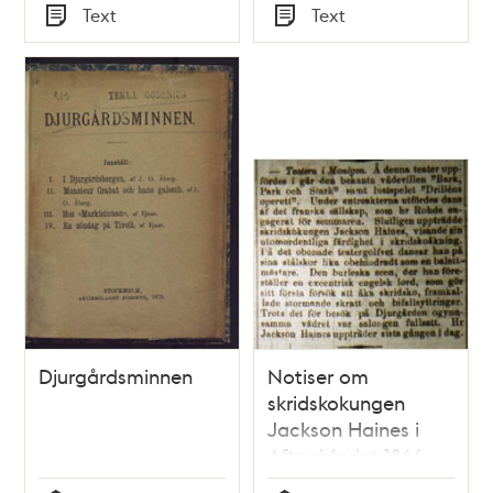
Tid
Tid
Text
Text
Typ
Typ
Djurgårdsminnen
Notiser om
skridskokungen
Jackson Haines i
Aftonbladet 1866