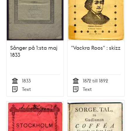
Sånger på 1:sta maj
"Vackra Roos" : skizz
1833
1833
1872 till 1892
Tid
Tid
Text
Text
Typ
Typ