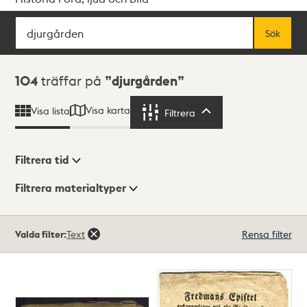
Sök
Fritextsök
Sök
Sökresultat
104
träffar på
djurgården
Visa karta
Visa lista
Filtrera
Filtrera
Filtrera tid
Filtrera materialtyper
Visningsläge
Totalt
Valda filter:
Text
Rensa filter
104
träffar
Lista
Karta