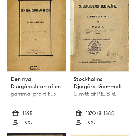
Den nya
Stockholms
Djurgårdsbron af en
Djurgård. Gammalt
gammal praktikus
& nytt af P.E. B-d.
1895
1870 till 1880
Tid
Tid
Text
Text
Typ
Typ