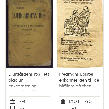
Djurgårdens ros : ett
Fredmans Epistel
blad ur
enkannerligen till de
enkedrottning
birfilare på then
Josephinas lif /
konungsliga
tecknadt af J. O.
Djurgården.
1774
1760 till 1790
Åberg
Tid
Tid
Text
Text