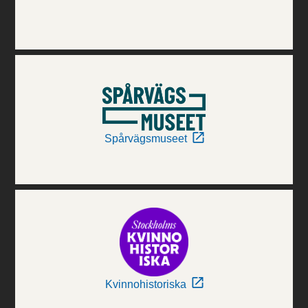
Spårvägsmuseet
Kvinnohistoriska