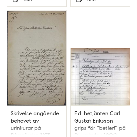
Typ
Typ
Skrivelse angående
F.d. betjänten Carl
behovet av
Gustaf Eriksson
urinkurar på
grips för ”betleri” på
Djurgården 1875
Djurgården 1900