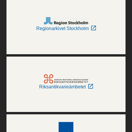
Regionarkivet Stockholm
Riksantikvarieämbetet