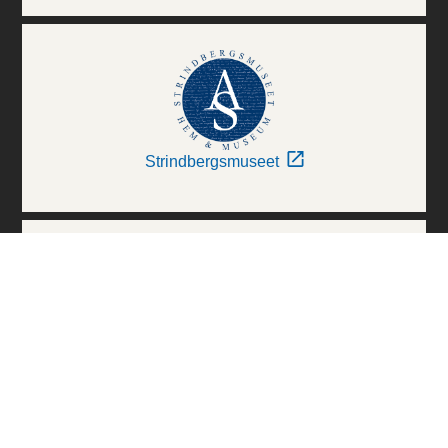
Strindbergsmuseet
Thielska Galleriet