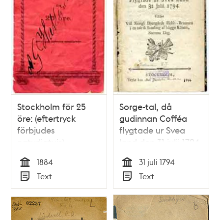
Stockholm för 25
Sorge-tal, då
öre: (eftertryck
gudinnan Cofféa
förbjudes
flygtade ur Svea
naturligtvis)
land den 31 julii 1794.
Hållet vid kongl.
1884
31 juli 1794
Djurgårds helso-
Tid
Tid
Text
Text
brunnen i en talrik
Typ
Typ
samling af bägge
könen, samma dag.