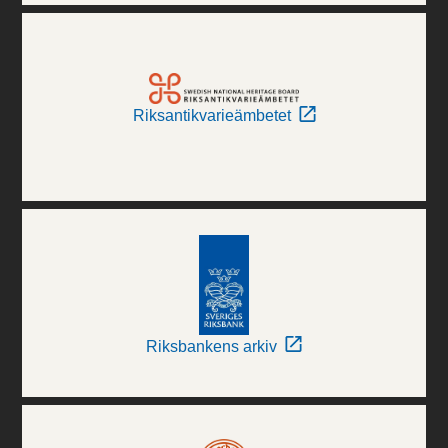
Riksantikvarieämbetet
Riksbankens arkiv