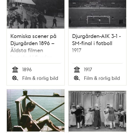
Komiska scener på
Djurgården-AIK 3-1 -
Djurgården 1896 –
SM-final i fotboll
Äldsta filmen
1917
inspelad i Sverige
1896
1917
Tid
Tid
Film & rörlig bild
Film & rörlig bild
Typ
Typ