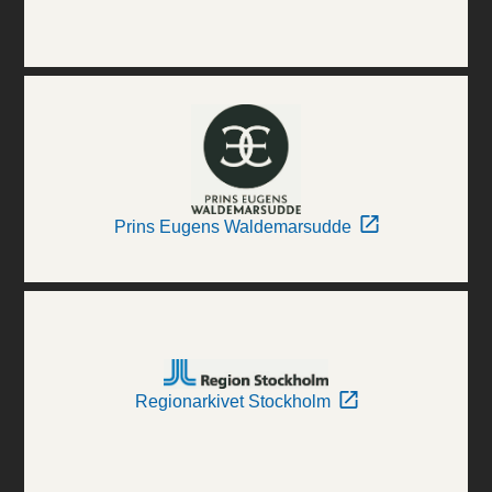
Prins Eugens Waldemarsudde
Regionarkivet Stockholm