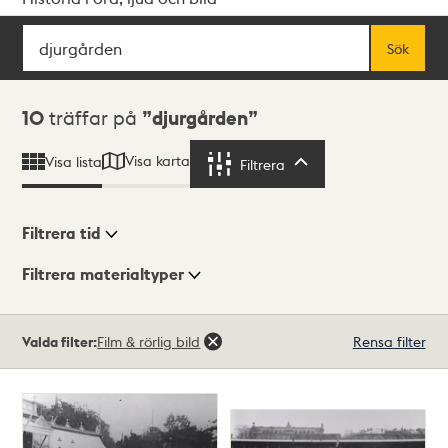
Sök
Fritextsök
Sök
Sökresultat
10
träffar på
djurgården
Visa karta
Visa lista
Filtrera
Filtrera
Filtrera tid
Filtrera materialtyper
Visningsläge
Totalt
Valda filter:
Film & rörlig bild
Rensa filter
10
träffar
Lista
Karta