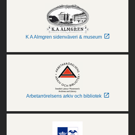
K A Almgren sidenväveri & museum
Arbetarrörelsens arkiv och bibliotek