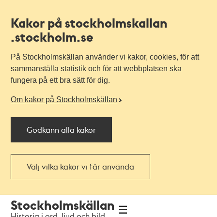
Kakor på stockholmskallan
.stockholm.se
På Stockholmskällan använder vi kakor, cookies, för att
sammanställa statistik och för att webbplatsen ska
fungera på ett bra sätt för dig.
Om kakor på Stockholmskällan
Godkänn alla kakor
Välj vilka kakor vi får använda
Till
Till
Stockholmskällan
navigationen
huvudinnehållet
Historia i ord, ljud och bild