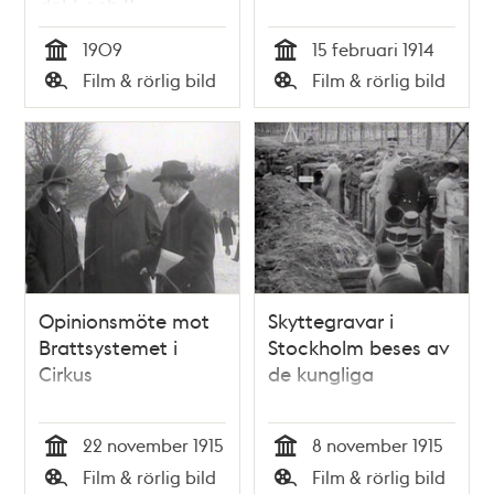
del 1 och 2
1909
15 februari 1914
Tid
Tid
Film & rörlig bild
Film & rörlig bild
Typ
Typ
Opinionsmöte mot
Skyttegravar i
Brattsystemet i
Stockholm beses av
Cirkus
de kungliga
22 november 1915
8 november 1915
Tid
Tid
Film & rörlig bild
Film & rörlig bild