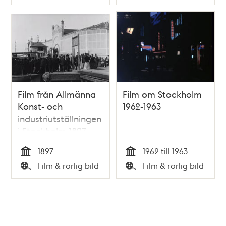
Typ
Typ
Film från Allmänna
Film om Stockholm
Konst- och
1962-1963
industriutställningen
i Stockholm 1897
(Jubileumsutställningen)
1897
1962 till 1963
Tid
Tid
Film & rörlig bild
Film & rörlig bild
Typ
Typ