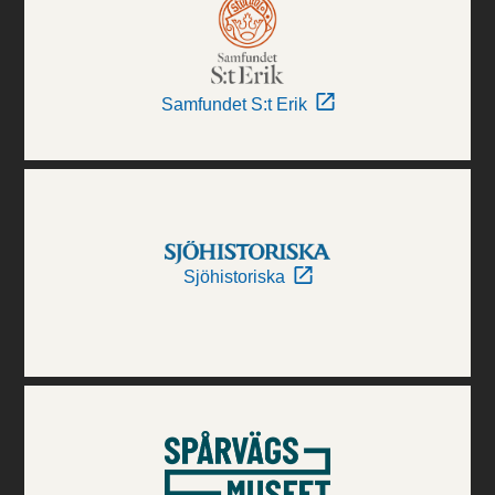
Samfundet S:t Erik
Sjöhistoriska