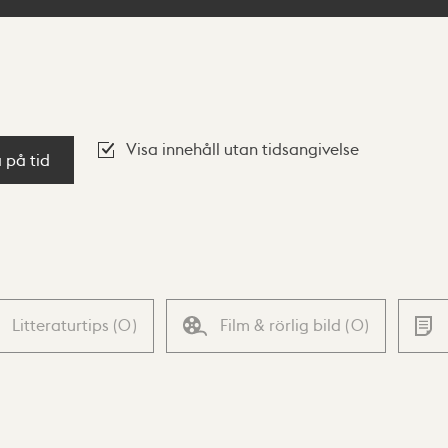
Visa innehåll utan tidsangivelse
a på tid
Litteraturtips
(
0
)
Film & rörlig bild
(
0
)