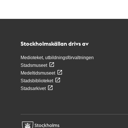
Kontakt
Stockholmskällan
Stockholmskällan drivs av
Medioteket, utbildningsförvaltningen
Stadsmuseet
Medeltidsmuseet
Stadsbiblioteket
Stadsarkivet