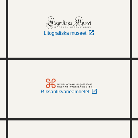
Litografiska museet
Riksantikvarieämbetet