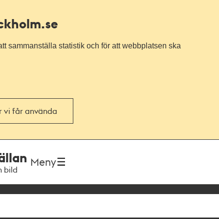
ockholm.se
tt sammanställa statistik och för att webbplatsen ska
or vi får använda
ällan
Meny
h bild