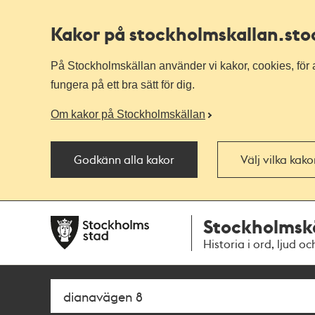
Kakor på stockholmskallan
.st
På Stockholmskällan använder vi kakor, cookies, för a
fungera på ett bra sätt för dig.
Om kakor på Stockholmskällan
Godkänn alla kakor
Välj vilka kak
Till
Till
Stockholmsk
navigationen
huvudinnehållet
Historia i ord, ljud oc
Sök
Fritextsök