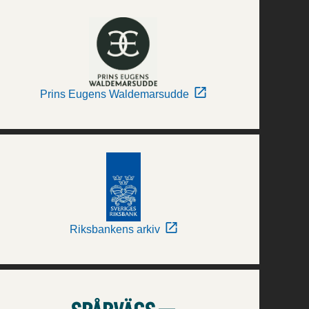
Prins Eugens Waldemarsudde
Riksbankens arkiv