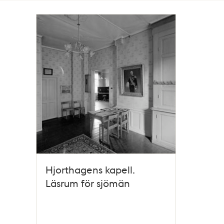
Totalt
1
träffar
Hjorthagens kapell.
Läsrum för sjömän