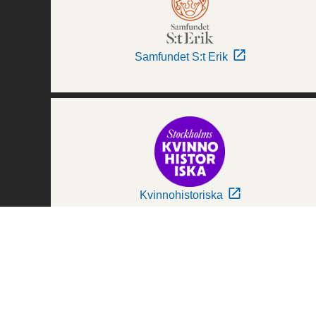
Samfundet S:t Erik
Kvinnohistoriska
Världskulturmuseerna