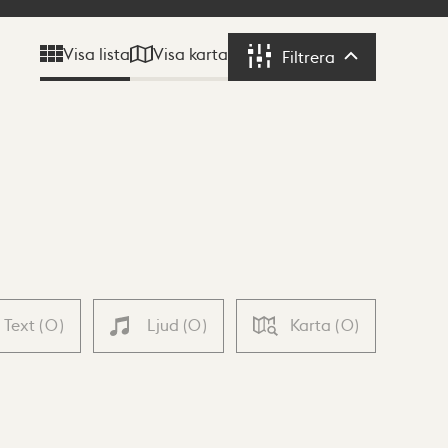
Visa karta
Visa lista
Filtrera
Filtrera
Text
(
0
)
Ljud
(
0
)
Karta
(
0
)