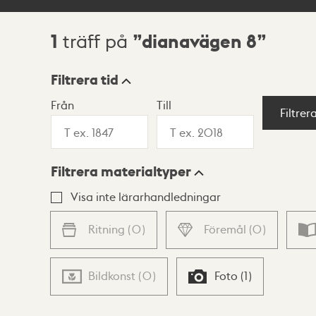
1
dianavägen 8
träff på
Sökresultat
Filtrera tid
Från
Till
Visningsläge
Filtrer
Filtrera materialtyper
Lista
Karta
Visa inte lärarhandledningar
Ritning
(
0
)
Föremål
(
0
)
Bildkonst
(
0
)
Foto
(
1
)