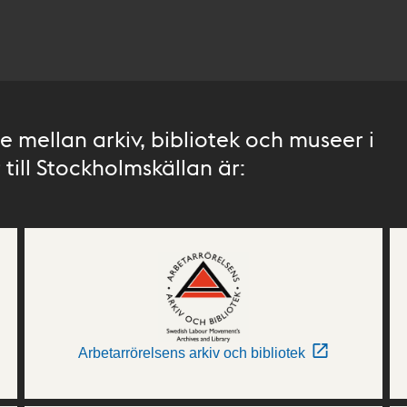
 mellan arkiv, bibliotek och museer i
till Stockholmskällan är:
Arbetarrörelsens arkiv och bibliotek