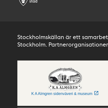
Stockholmskällan är ett samarbete
Stockholm. Partnerorganisationer 
K A Almgren sidenväveri & museum