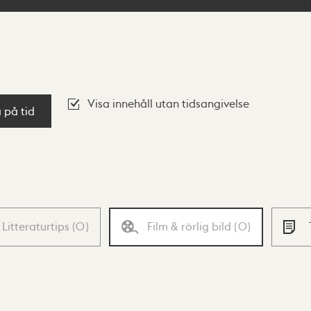
Visa innehåll utan tidsangivelse
a på tid
Litteraturtips
(
0
)
Film & rörlig bild
(
0
)