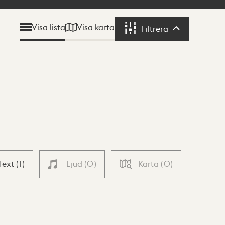
Visa karta
Visa lista
Filtrera
Filtrera
Text
(
1
)
Ljud
(
0
)
Karta
(
0
)