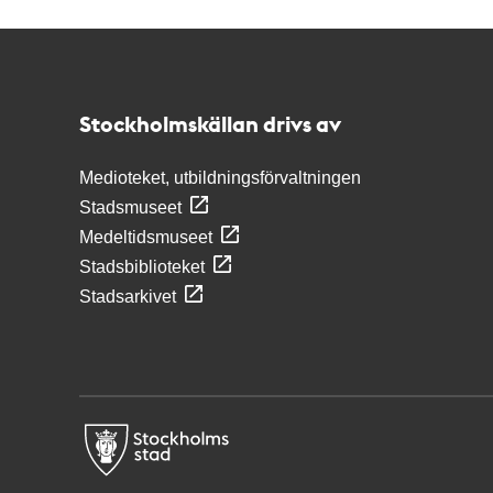
Kontakt
Stockholmskällan
Stockholmskällan drivs av
Medioteket, utbildningsförvaltningen
Stadsmuseet
Medeltidsmuseet
Stadsbiblioteket
Stadsarkivet