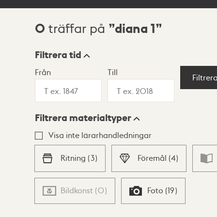
0
diana 1
träffar på
Sökresultat
Filtrera tid
Från
Till
Visningsläge
Filtrer
Filtrera materialtyper
Lista
Karta
Visa inte lärarhandledningar
Ritning
(
3
)
Föremål
(
4
)
Bildkonst
(
0
)
Foto
(
19
)