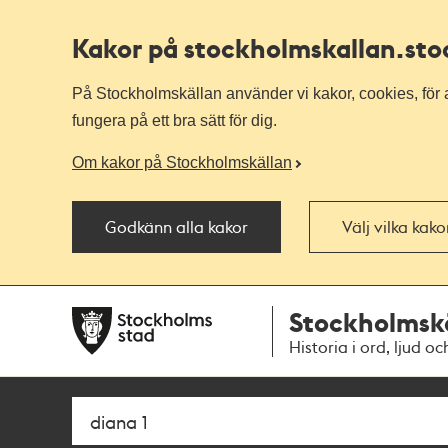
Kakor på stockholmskallan
.st
På Stockholmskällan använder vi kakor, cookies, för a
fungera på ett bra sätt för dig.
Om kakor på Stockholmskällan
Godkänn alla kakor
Välj vilka kak
Till
Till
Stockholmsk
navigationen
huvudinnehållet
Historia i ord, ljud oc
Sök
Fritextsök