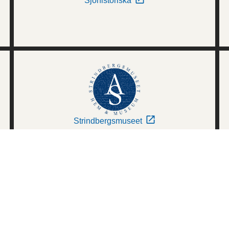
Sjöhistoriska
Strindbergsmuseet