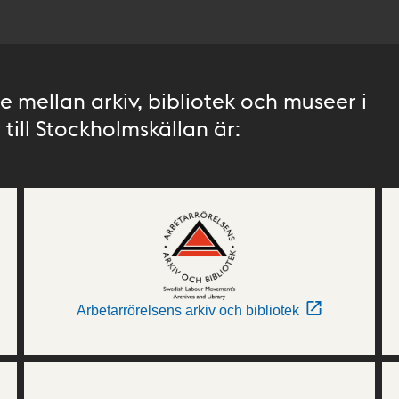
 mellan arkiv, bibliotek och museer i
till Stockholmskällan är:
Arbetarrörelsens arkiv och bibliotek