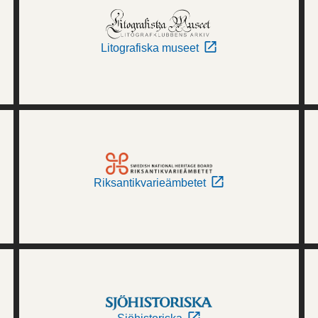
Litografiska museet
Riksantikvarieämbetet