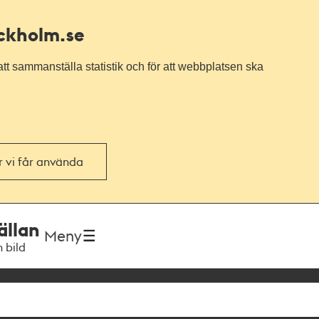
ockholm.se
tt sammanställa statistik och för att webbplatsen ska
or vi får använda
ällan
Meny
h bild