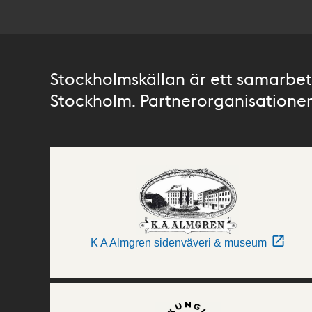
Stockholmskällan är ett samarbete
Stockholm. Partnerorganisationer 
K A Almgren sidenväveri & museum