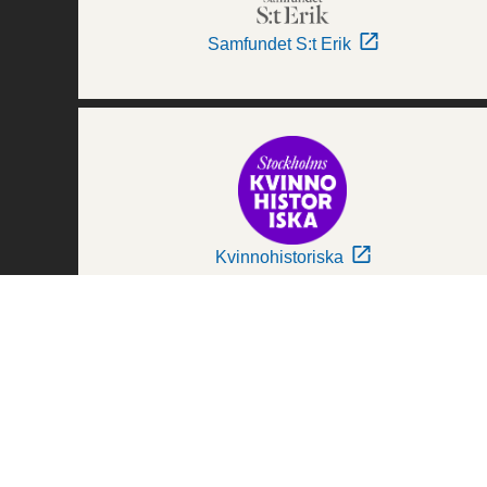
Samfundet S:t Erik
Kvinnohistoriska
Världskulturmuseerna