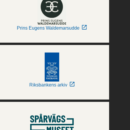
Prins Eugens Waldemarsudde
Riksbankens arkiv