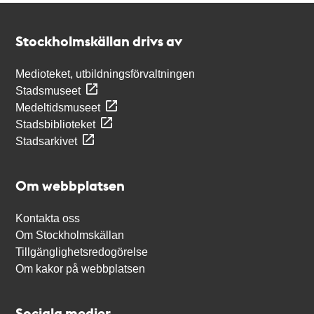
Kontakt
Stockholmskällan
Stockholmskällan drivs av
Medioteket, utbildningsförvaltningen
Stadsmuseet
Medeltidsmuseet
Stadsbiblioteket
Stadsarkivet
Om webbplatsen
Kontakta oss
Om Stockholmskällan
Tillgänglighetsredogörelse
Om kakor på webbplatsen
Sociala medier