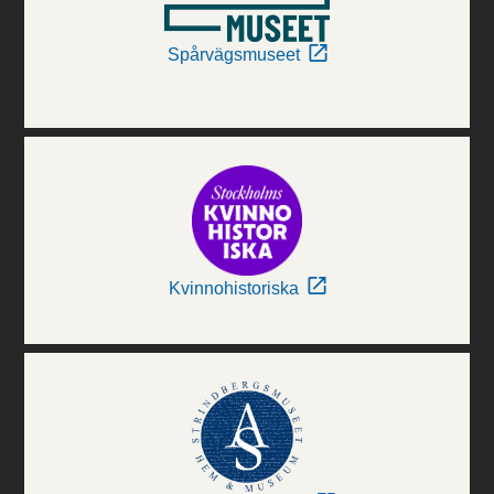
Spårvägsmuseet
Kvinnohistoriska