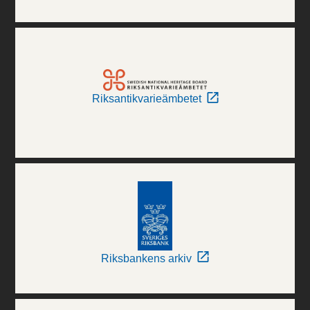
Riksantikvarieämbetet
Riksbankens arkiv