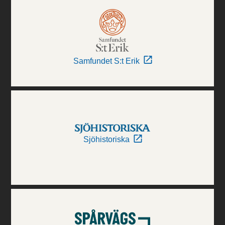
Samfundet S:t Erik
Sjöhistoriska