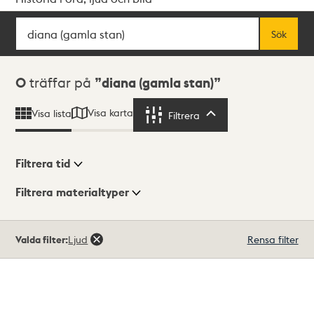
Sök
Fritextsök
Sök
Sökresultat
0
träffar på
diana (gamla stan)
Visa karta
Visa lista
Filtrera
Filtrera
Filtrera tid
Filtrera materialtyper
Visningsläge
Totalt
Valda filter:
Ljud
Rensa filter
0
träffar
Lista
Karta