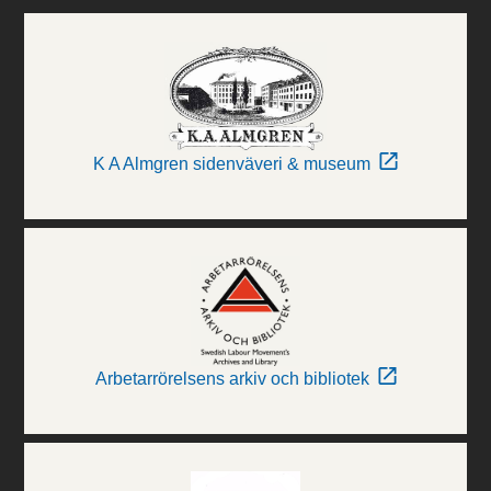
K A Almgren sidenväveri & museum
Arbetarrörelsens arkiv och bibliotek