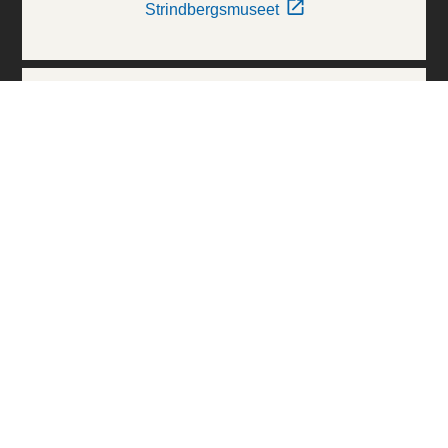
Strindbergsmuseet
Thielska Galleriet
Världskulturmuseerna