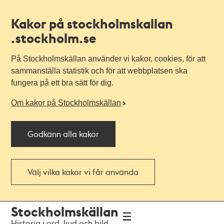
Kakor på stockholmskallan
.stockholm.se
På Stockholmskällan använder vi kakor, cookies, för att
sammanställa statistik och för att webbplatsen ska
fungera på ett bra sätt för dig.
Om kakor på Stockholmskällan
Godkänn alla kakor
Välj vilka kakor vi får använda
Till
Till
Stockholmskällan
navigationen
huvudinnehållet
Historia i ord, ljud och bild