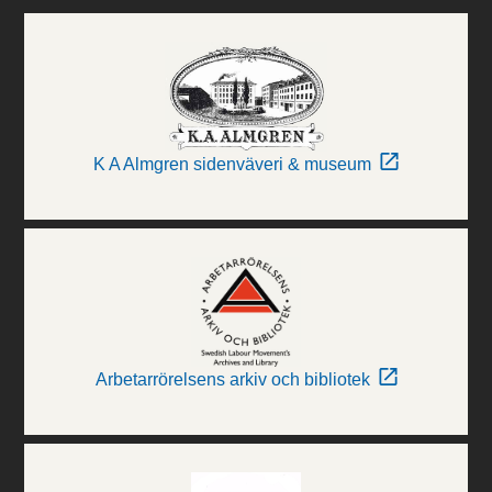
K A Almgren sidenväveri & museum
Arbetarrörelsens arkiv och bibliotek