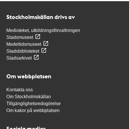
Kontakt
Stockholmskällan
Stockholmskällan drivs av
Medioteket, utbildningsförvaltningen
Stadsmuseet
Medeltidsmuseet
Stadsbiblioteket
Stadsarkivet
Om webbplatsen
Kontakta oss
Om Stockholmskällan
Tillgänglighetsredogörelse
Om kakor på webbplatsen
Sociala medier