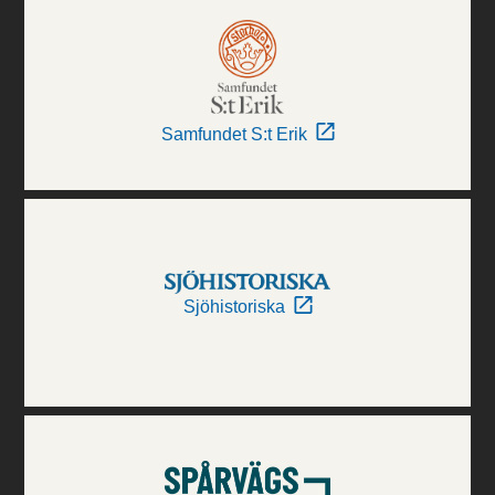
Samfundet S:t Erik
Sjöhistoriska