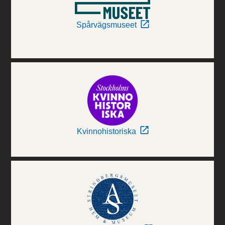
Spårvägsmuseet
Kvinnohistoriska