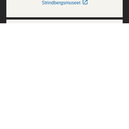
Strindbergsmuseet
Thielska Galleriet
Världskulturmuseerna