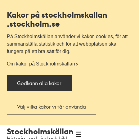
Kakor på stockholmskallan
.stockholm.se
På Stockholmskällan använder vi kakor, cookies, för att
sammanställa statistik och för att webbplatsen ska
fungera på ett bra sätt för dig.
Om kakor på Stockholmskällan
Godkänn alla kakor
Välj vilka kakor vi får använda
Till
Till
Stockholmskällan
navigationen
huvudinnehållet
Historia i ord, ljud och bild