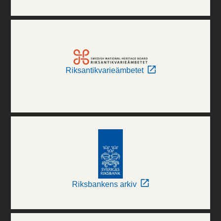
Riksantikvarieämbetet
Riksbankens arkiv