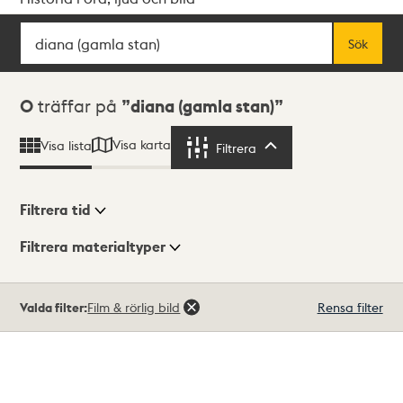
Sök
Fritextsök
Sök
Sökresultat
0
träffar på
diana (gamla stan)
Visa karta
Visa lista
Filtrera
Filtrera
Filtrera tid
Filtrera materialtyper
Visningsläge
Totalt
Valda filter:
Film & rörlig bild
Rensa filter
0
träffar
Lista
Karta