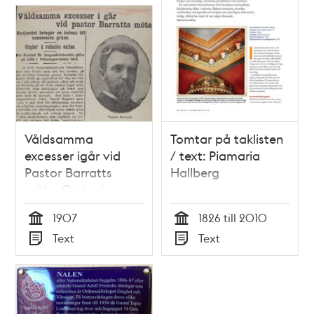
Våldsamma
Tomtar på taklisten
excesser igår vid
/ text: Piamaria
Pastor Barratts
Hallberg
möte. Orgier i
religiös extas -
1907
1826 till 2010
pressklipp 1907
Tid
Tid
Text
Text
Typ
Typ