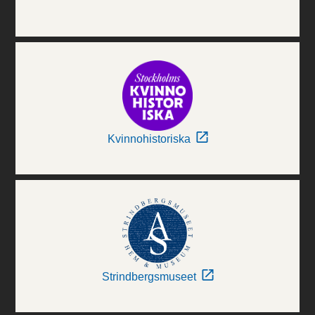
Kvinnohistoriska
Strindbergsmuseet