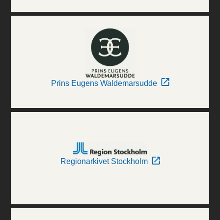
Prins Eugens Waldemarsudde
Regionarkivet Stockholm