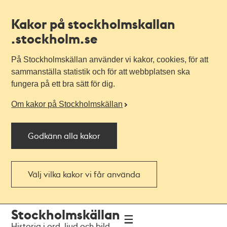
Kakor på stockholmskallan
.stockholm.se
På Stockholmskällan använder vi kakor, cookies, för att
sammanställa statistik och för att webbplatsen ska
fungera på ett bra sätt för dig.
Om kakor på Stockholmskällan
Godkänn alla kakor
Välj vilka kakor vi får använda
Till
Till
Stockholmskällan
navigationen
huvudinnehållet
Historia i ord, ljud och bild