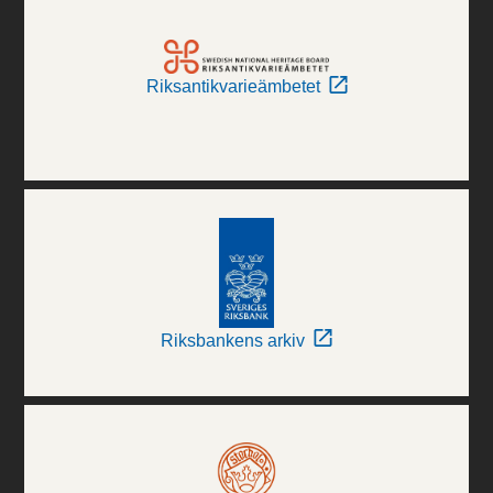
Riksantikvarieämbetet
Riksbankens arkiv