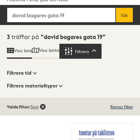
Sök
Fritextsök
Sök
Sökresultat
3
träffar på
david bagares gata 19
Visa karta
Visa lista
Filtrera
Filtrera
Filtrera tid
Filtrera materialtyper
Visningsläge
Totalt
Valda filter:
Text
Rensa filter
3
träffar
Lista
Karta