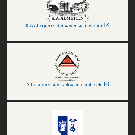
K A Almgren sidenväveri & museum
Arbetarrörelsens arkiv och bibliotek