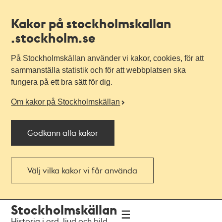
Kakor på stockholmskallan
.stockholm.se
På Stockholmskällan använder vi kakor, cookies, för att
sammanställa statistik och för att webbplatsen ska
fungera på ett bra sätt för dig.
Om kakor på Stockholmskällan
Godkänn alla kakor
Välj vilka kakor vi får använda
Till
Till
Stockholmskällan
navigationen
huvudinnehållet
Historia i ord, ljud och bild