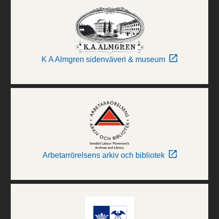
K A Almgren sidenväveri & museum
Arbetarrörelsens arkiv och bibliotek