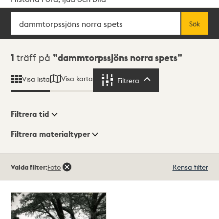
Sök
Fritextsök
Sök
Sökresultat
1
träff på
dammtorpssjöns norra spets
Visa karta
Visa lista
Filtrera
Filtrera
Filtrera tid
Filtrera materialtyper
Visningsläge
Totalt
Valda filter:
Foto
Rensa filter
1
träffar
Lista
Karta