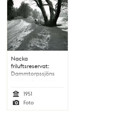
Nacka
friluftsreservat:
Dammtorpssjöns
nordspets vintern
1951
1951
Tid
Foto
Typ