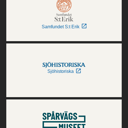
Samfundet S:t Erik
Sjöhistoriska