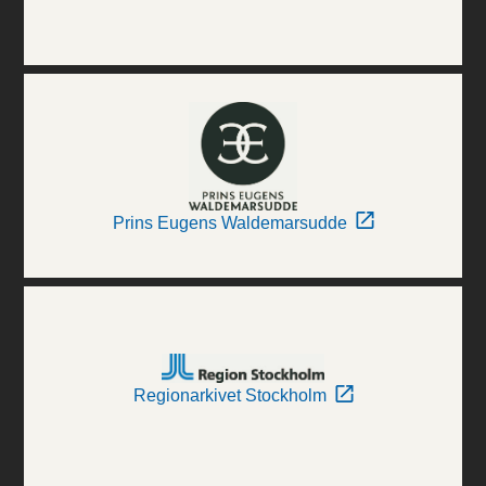
Prins Eugens Waldemarsudde
Regionarkivet Stockholm