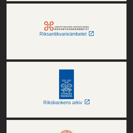
Riksantikvarieämbetet
Riksbankens arkiv