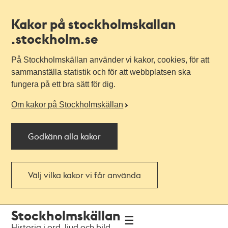
Kakor på stockholmskallan
.stockholm.se
På Stockholmskällan använder vi kakor, cookies, för att
sammanställa statistik och för att webbplatsen ska
fungera på ett bra sätt för dig.
Om kakor på Stockholmskällan
Godkänn alla kakor
Välj vilka kakor vi får använda
Till
Till
Stockholmskällan
navigationen
huvudinnehållet
Historia i ord, ljud och bild