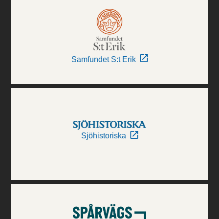
Samfundet S:t Erik
Sjöhistoriska