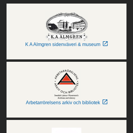
K A Almgren sidenväveri & museum
Arbetarrörelsens arkiv och bibliotek