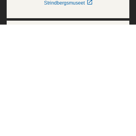
Strindbergsmuseet
Thielska Galleriet
Världskulturmuseerna