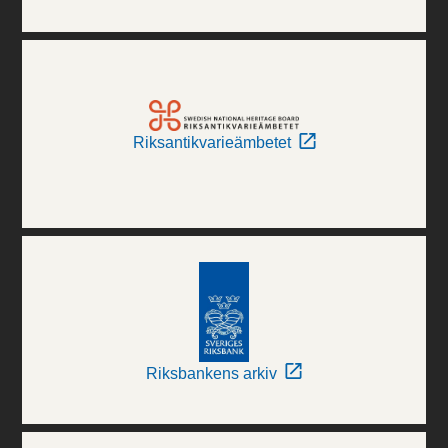
Riksantikvarieämbetet
Riksbankens arkiv