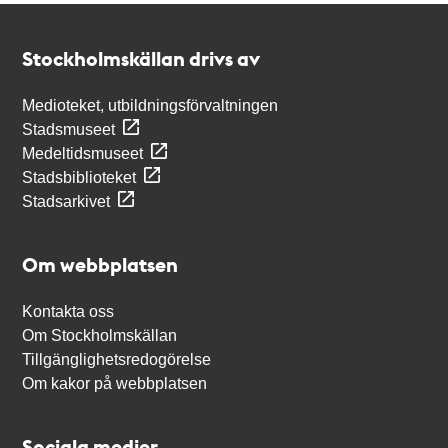
Kontakt
Stockholmskällan
Stockholmskällan drivs av
Medioteket, utbildningsförvaltningen
Stadsmuseet
Medeltidsmuseet
Stadsbiblioteket
Stadsarkivet
Om webbplatsen
Kontakta oss
Om Stockholmskällan
Tillgänglighetsredogörelse
Om kakor på webbplatsen
Sociala medier