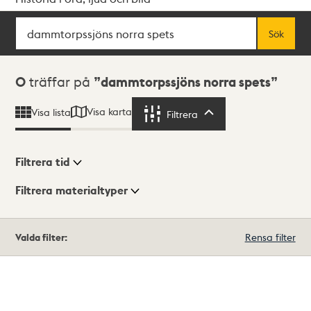
Sök
Fritextsök
Sök
Sökresultat
0
träffar på
dammtorpssjöns norra spets
Visa karta
Visa lista
Filtrera
Filtrera
Filtrera tid
Filtrera materialtyper
Visningsläge
Totalt
Valda filter:
Rensa filter
0
träffar
Lista
Karta