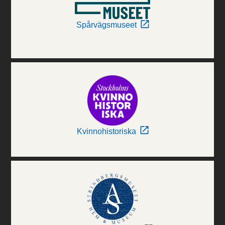
Spårvägsmuseet
Kvinnohistoriska