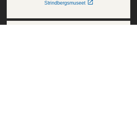
Strindbergsmuseet
Thielska Galleriet
Världskulturmuseerna