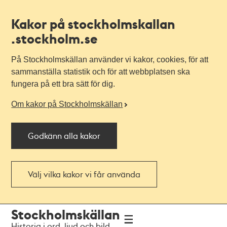
Kakor på stockholmskallan
.stockholm.se
På Stockholmskällan använder vi kakor, cookies, för att
sammanställa statistik och för att webbplatsen ska
fungera på ett bra sätt för dig.
Om kakor på Stockholmskällan
Godkänn alla kakor
Välj vilka kakor vi får använda
Till
Till
Stockholmskällan
navigationen
huvudinnehållet
Historia i ord, ljud och bild