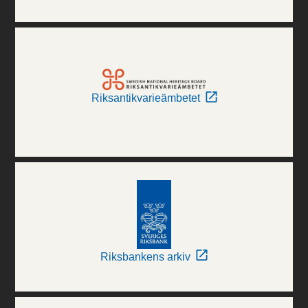
Riksantikvarieämbetet
Riksbankens arkiv