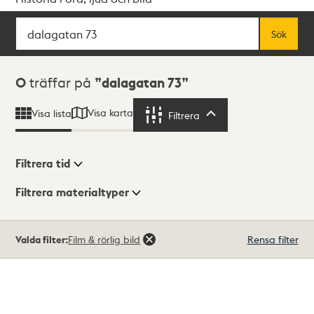
Sök
Fritextsök
Sök
Sökresultat
0
träffar på
dalagatan 73
Visa karta
Visa lista
Filtrera
Filtrera
Filtrera tid
Filtrera materialtyper
Visningsläge
Totalt
Valda filter:
Film & rörlig bild
Rensa filter
0
träffar
Lista
Karta