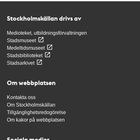
Kontakt
Stockholmskällan
Stockholmskällan drivs av
Medioteket, utbildningsförvaltningen
Stadsmuseet
Medeltidsmuseet
Stadsbiblioteket
Stadsarkivet
Om webbplatsen
Kontakta oss
Om Stockholmskällan
Tillgänglighetsredogörelse
Om kakor på webbplatsen
Sociala medier