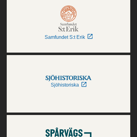
Samfundet S:t Erik
Sjöhistoriska