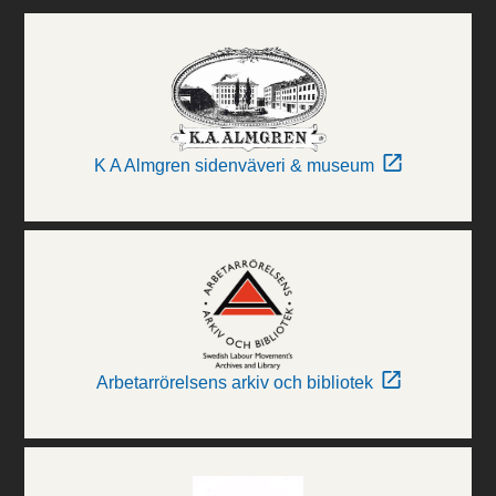
K A Almgren sidenväveri & museum
Arbetarrörelsens arkiv och bibliotek