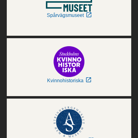
Spårvägsmuseet
Kvinnohistoriska