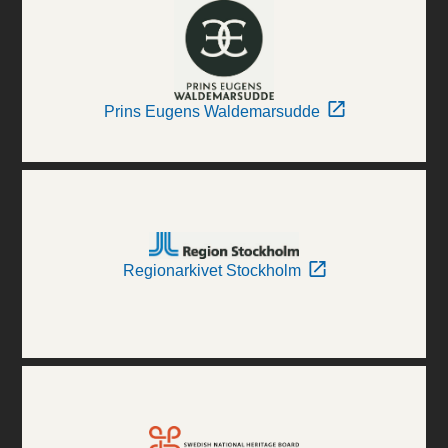
Prins Eugens Waldemarsudde
Regionarkivet Stockholm