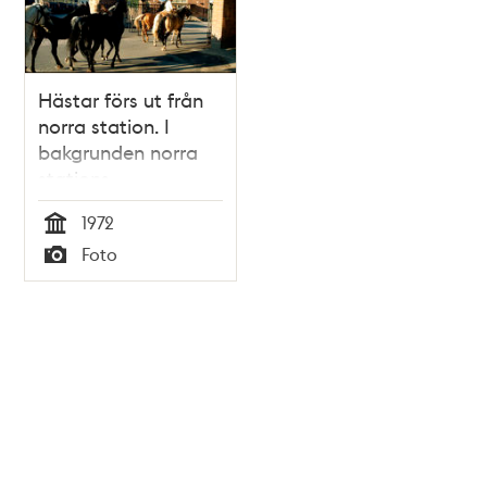
Hästar förs ut från
norra station. I
bakgrunden norra
stations
godsstation
1972
Tid
Foto
Typ