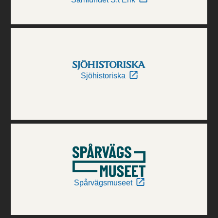
Sjöhistoriska
Spårvägsmuseet