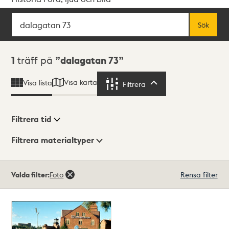
Sök
Fritextsök
Sök
Sökresultat
1
träff på
dalagatan 73
Visa karta
Visa lista
Filtrera
Filtrera
Filtrera tid
Filtrera materialtyper
Visningsläge
Totalt
Valda filter:
Foto
Rensa filter
1
träffar
Lista
Karta