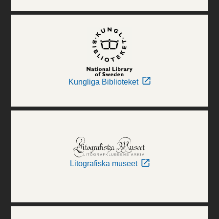
Kungliga Biblioteket
Litografiska museet