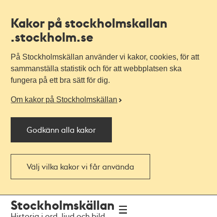
Kakor på stockholmskallan
.stockholm.se
På Stockholmskällan använder vi kakor, cookies, för att
sammanställa statistik och för att webbplatsen ska
fungera på ett bra sätt för dig.
Om kakor på Stockholmskällan
Godkänn alla kakor
Välj vilka kakor vi får använda
Till
Till
Stockholmskällan
navigationen
huvudinnehållet
Historia i ord, ljud och bild