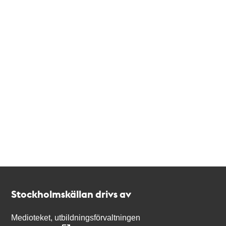
Kontakt
Stockholmskällan
Stockholmskällan drivs av
Medioteket, utbildningsförvaltningen