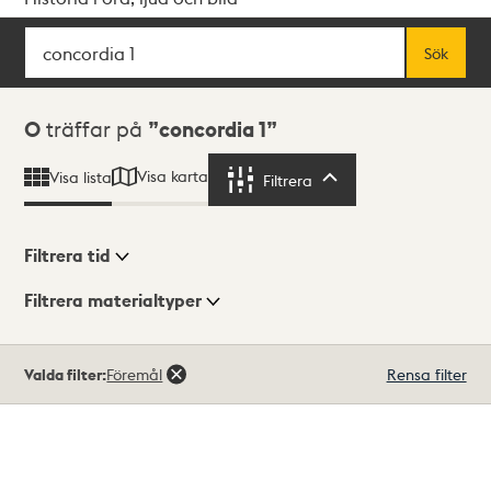
Sök
Fritextsök
Sök
Sökresultat
0
träffar på
concordia 1
Visa karta
Visa lista
Filtrera
Filtrera
Filtrera tid
Filtrera materialtyper
Visningsläge
Totalt
Valda filter:
Föremål
Rensa filter
0
träffar
Lista
Karta