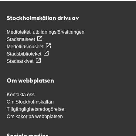
Kontakt
Stockholmskällan
Stockholmskällan drivs av
Medioteket, utbildningsförvaltningen
Stadsmuseet
Medeltidsmuseet
Stadsbiblioteket
Stadsarkivet
Om webbplatsen
Kontakta oss
Om Stockholmskällan
Tillgänglighetsredogörelse
Om kakor på webbplatsen
Sociala medier