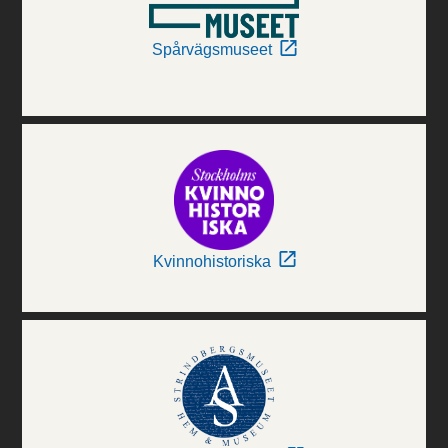
Spårvägsmuseet
Kvinnohistoriska