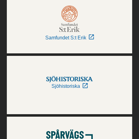
Samfundet S:t Erik
Sjöhistoriska