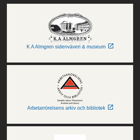
K A Almgren sidenväveri & museum
Arbetarrörelsens arkiv och bibliotek