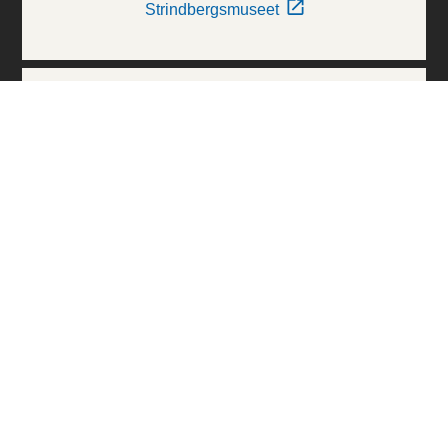
Strindbergsmuseet
Thielska Galleriet
Världskulturmuseerna