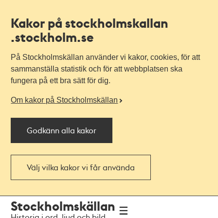
Kakor på stockholmskallan
.stockholm.se
På Stockholmskällan använder vi kakor, cookies, för att
sammanställa statistik och för att webbplatsen ska
fungera på ett bra sätt för dig.
Om kakor på Stockholmskällan
Godkänn alla kakor
Välj vilka kakor vi får använda
Till
Till
Stockholmskällan
navigationen
huvudinnehållet
Historia i ord, ljud och bild