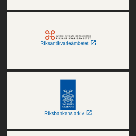
Riksantikvarieämbetet
Riksbankens arkiv