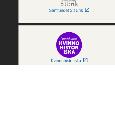
Samfundet S:t Erik
Kvinnohistoriska
Världskulturmuseerna