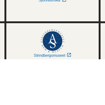
Sjöhistoriska
Strindbergsmuseet