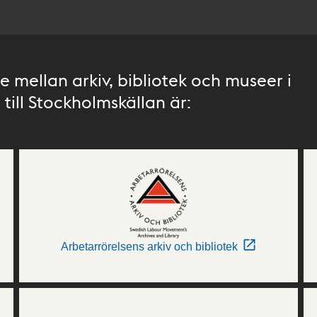
 mellan arkiv, bibliotek och museer i
till Stockholmskällan är:
Arbetarrörelsens arkiv och bibliotek