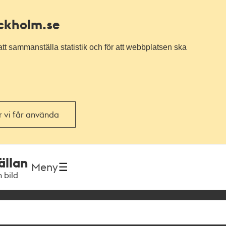
ockholm.se
tt sammanställa statistik och för att webbplatsen ska
or vi får använda
ällan
Meny
h bild