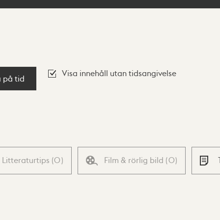
Visa innehåll utan tidsangivelse
a på tid
Litteraturtips
(
0
)
Film & rörlig bild
(
0
)