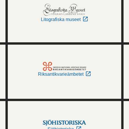
Litografiska museet
Riksantikvarieämbetet