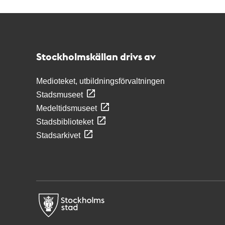
Kontakt
Stockholmskällan
Stockholmskällan drivs av
Medioteket, utbildningsförvaltningen
Stadsmuseet
Medeltidsmuseet
Stadsbiblioteket
Stadsarkivet