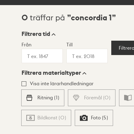
0
concordia 1
träffar på
Sökresultat
Filtrera tid
Från
Till
Visningsläge
Filtrer
Filtrera materialtyper
Lista
Karta
Visa inte lärarhandledningar
Ritning
(
1
)
Föremål
(
0
)
Bildkonst
(
0
)
Foto
(
5
)