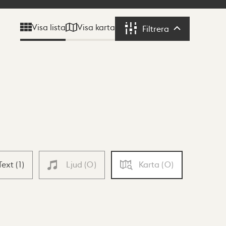
Visa karta
Visa lista
Filtrera
Filtrera
Text
(
1
)
Ljud
(
0
)
Karta
(
0
)