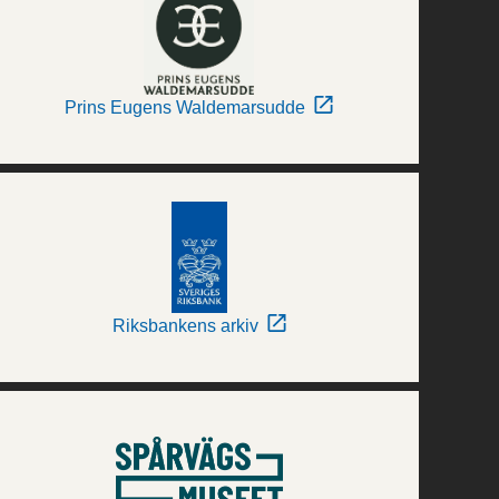
Prins Eugens Waldemarsudde
Riksbankens arkiv