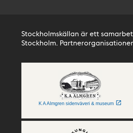
Stockholmskällan är ett samarbete
Stockholm. Partnerorganisationer 
K A Almgren sidenväveri & museum