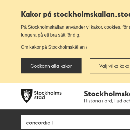
Kakor på stockholmskallan
.st
På Stockholmskällan använder vi kakor, cookies, för a
fungera på ett bra sätt för dig.
Om kakor på Stockholmskällan
Godkänn alla kakor
Välj vilka kak
Till
Till
Stockholmsk
navigationen
huvudinnehållet
Historia i ord, ljud oc
Sök
Fritextsök