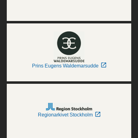
Prins Eugens Waldemarsudde
Regionarkivet Stockholm