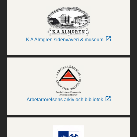
K A Almgren sidenväveri & museum
Arbetarrörelsens arkiv och bibliotek