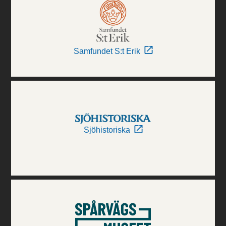
Samfundet S:t Erik
Sjöhistoriska