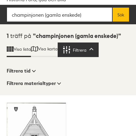
Sök
Fritextsök
Sök
Sökresultat
1
träff på
champinjonen (gamla enskede)
Visa karta
Visa lista
Filtrera
Filtrera
Filtrera tid
Filtrera materialtyper
Visningsläge
Totalt
1
träffar
Lista
Karta