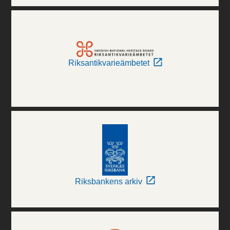
Riksantikvarieämbetet
Riksbankens arkiv