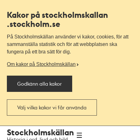
Kakor på stockholmskallan
.stockholm.se
På Stockholmskällan använder vi kakor, cookies, för att
sammanställa statistik och för att webbplatsen ska
fungera på ett bra sätt för dig.
Om kakor på Stockholmskällan
Godkänn alla kakor
Välj vilka kakor vi får använda
Till
Till
Stockholmskällan
navigationen
huvudinnehållet
Historia i ord, ljud och bild