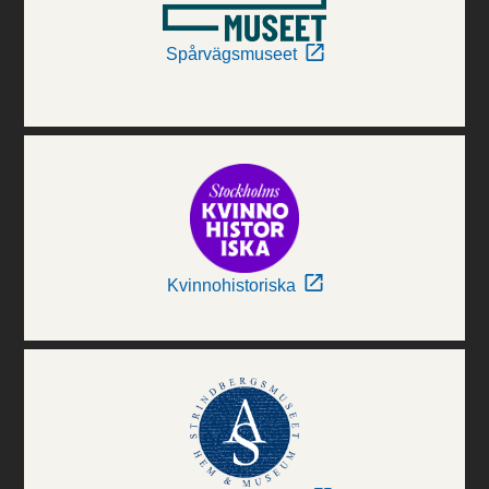
Spårvägsmuseet
Kvinnohistoriska