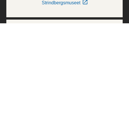
Strindbergsmuseet
Thielska Galleriet
Världskulturmuseerna