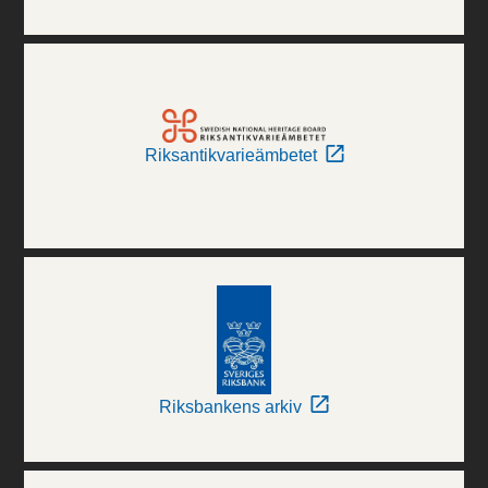
Riksantikvarieämbetet
Riksbankens arkiv