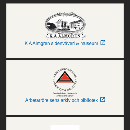
K A Almgren sidenväveri & museum
Arbetarrörelsens arkiv och bibliotek