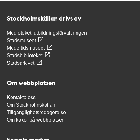
Kontakt
Stockholmskällan
Stockholmskällan drivs av
Medioteket, utbildningsförvaltningen
Stadsmuseet
Medeltidsmuseet
Stadsbiblioteket
Stadsarkivet
Om webbplatsen
Kontakta oss
Om Stockholmskällan
Tillgänglighetsredogörelse
Om kakor på webbplatsen
Sociala medier