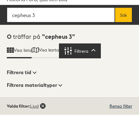
Sök
Fritextsök
Sök
Sökresultat
0
träffar på
cepheus 3
Visa karta
Visa lista
Filtrera
Filtrera
Filtrera tid
Filtrera materialtyper
Visningsläge
Totalt
Valda filter:
Ljud
Rensa filter
0
träffar
Lista
Karta