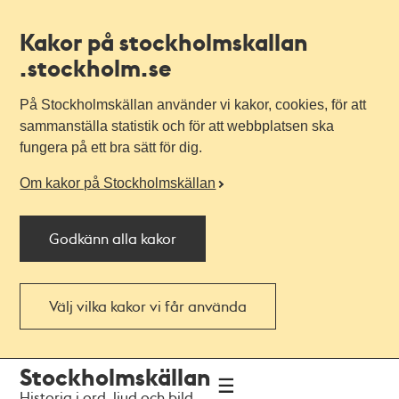
Kakor på stockholmskallan
.stockholm.se
På Stockholmskällan använder vi kakor, cookies, för att
sammanställa statistik och för att webbplatsen ska
fungera på ett bra sätt för dig.
Om kakor på Stockholmskällan
Godkänn alla kakor
Välj vilka kakor vi får använda
Till
Till
Stockholmskällan
navigationen
huvudinnehållet
Historia i ord, ljud och bild