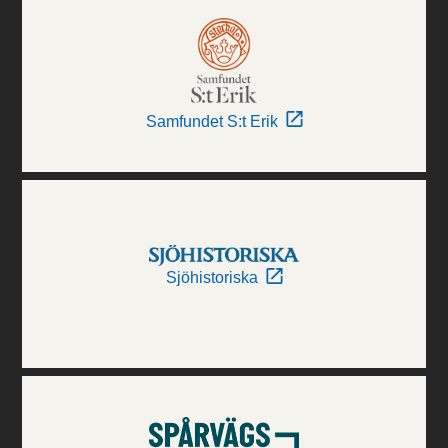
Samfundet S:t Erik
Sjöhistoriska