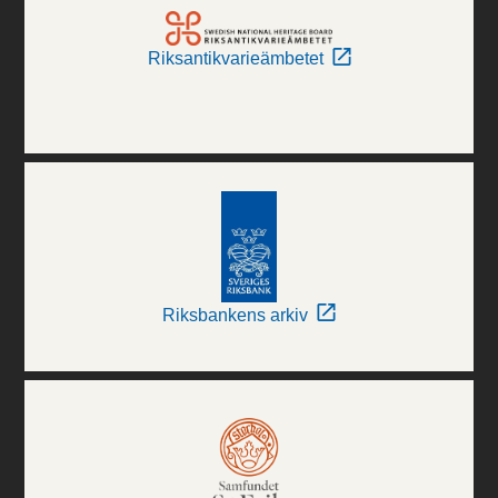
Riksantikvarieämbetet
Riksbankens arkiv