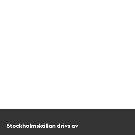
Kontakt
Stockholmskällan
Stockholmskällan drivs av