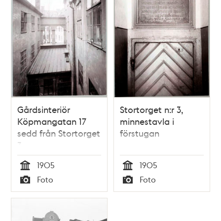
Gårdsinteriör
Stortorget n:r 3,
Köpmangatan 17
minnestavla i
sedd från Stortorget
förstugan
3
1905
1905
Tid
Tid
Foto
Foto
Typ
Typ