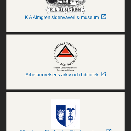
K A Almgren sidenväveri & museum
Arbetarrörelsens arkiv och bibliotek