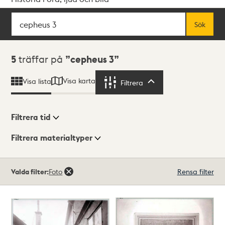
Sök
Fritextsök
Sök
Sökresultat
5
träffar på
cepheus 3
Visa karta
Visa lista
Filtrera
Filtrera
Filtrera tid
Filtrera materialtyper
Visningsläge
Totalt
Valda filter:
Foto
Rensa filter
5
träffar
Lista
Karta