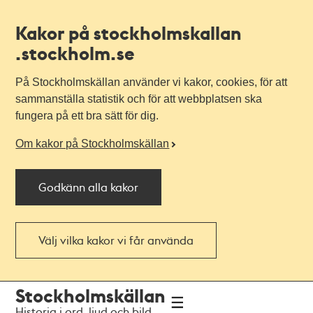
Kakor på stockholmskallan
.stockholm.se
På Stockholmskällan använder vi kakor, cookies, för att
sammanställa statistik och för att webbplatsen ska
fungera på ett bra sätt för dig.
Om kakor på Stockholmskällan
Godkänn alla kakor
Välj vilka kakor vi får använda
Till
Till
Stockholmskällan
navigationen
huvudinnehållet
Historia i ord, ljud och bild