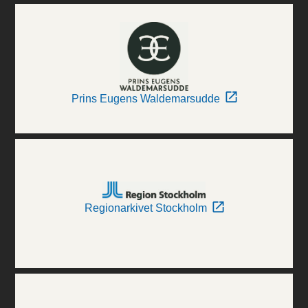
Prins Eugens Waldemarsudde
Regionarkivet Stockholm