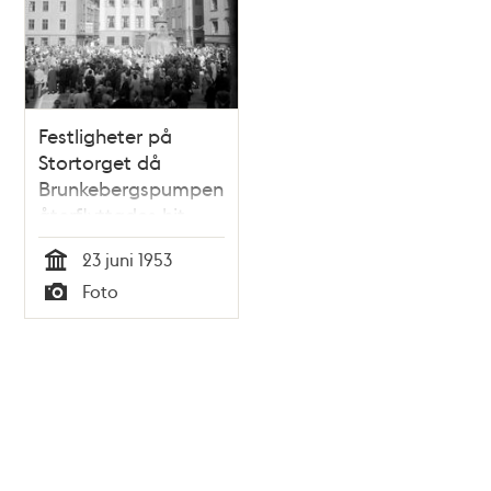
Festligheter på
Stortorget då
Brunkebergspumpen
återflyttades hit
midsommaren 1953.
23 juni 1953
Tid
Foto
Typ