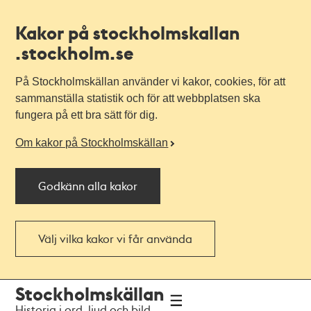
Kakor på stockholmskallan
.stockholm.se
På Stockholmskällan använder vi kakor, cookies, för att
sammanställa statistik och för att webbplatsen ska
fungera på ett bra sätt för dig.
Om kakor på Stockholmskällan
Godkänn alla kakor
Välj vilka kakor vi får använda
Till
Till
Stockholmskällan
navigationen
huvudinnehållet
Historia i ord, ljud och bild