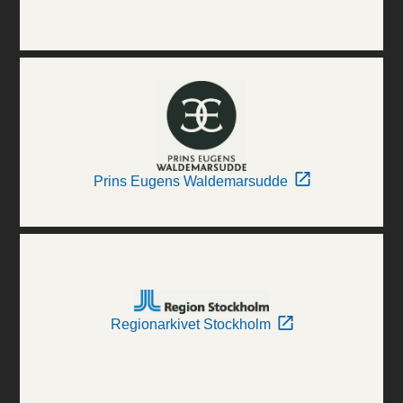
Prins Eugens Waldemarsudde
Regionarkivet Stockholm