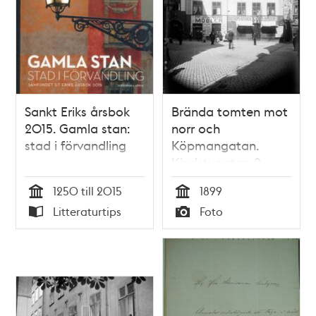
Sankt Eriks årsbok
Brända tomten mot
2015. Gamla stan:
norr och
stad i förvandling
Köpmangatan.
Kindstugatan 2
1250 till 2015
1899
Tid
Tid
Litteraturtips
Foto
Typ
Typ