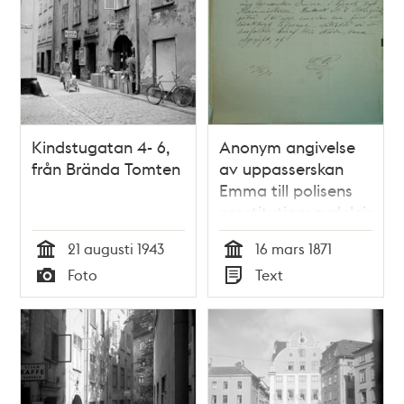
Kindstugatan 4- 6,
Anonym angivelse
från Brända Tomten
av uppasserskan
Emma till polisens
prostitutionsavdelning
21 augusti 1943
16 mars 1871
Tid
Tid
Foto
Text
Typ
Typ