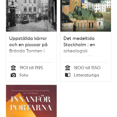
Uppställda kärror
Det medeltida
och en pissoar på
Stockholm : en
Brända Tomten i
arkeologisk
Gamla Stan
guidebok / Elisabet
Regner
1901 till 1925
1200 till 1550
Tid
Tid
Foto
Litteraturtips
Typ
Typ