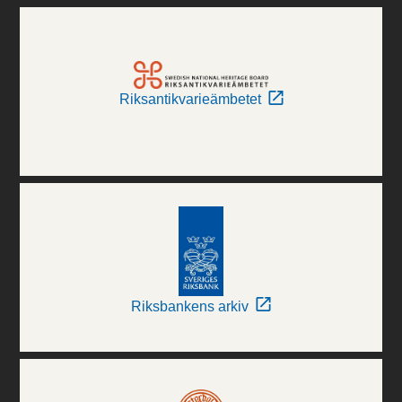
Riksantikvarieämbetet
Riksbankens arkiv