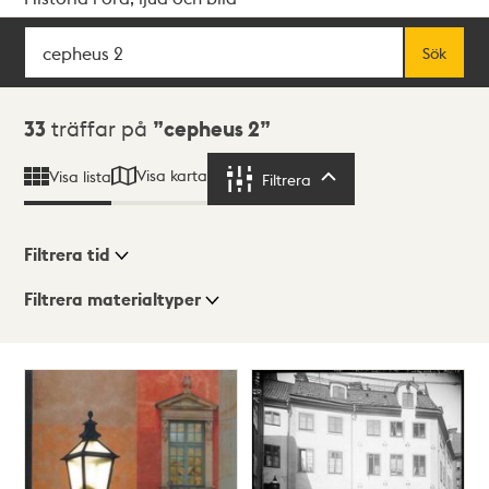
Sök
Fritextsök
Sök
Sökresultat
33
träffar på
cepheus 2
Visa karta
Visa lista
Filtrera
Filtrera
Filtrera tid
Filtrera materialtyper
Visningsläge
Totalt
33
träffar
Lista
Karta