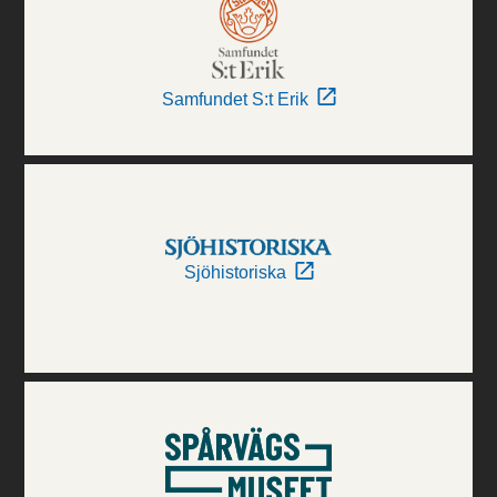
Samfundet S:t Erik
Sjöhistoriska