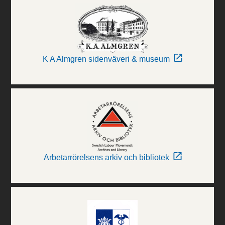
K A Almgren sidenväveri & museum
Arbetarrörelsens arkiv och bibliotek