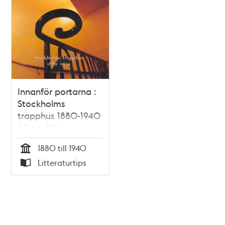
Innanför portarna :
Stockholms
trapphus 1880-1940
/ foto: Nino
Monastra ; text:
1880 till 1940
Olof Antell m.fl.
Tid
Litteraturtips
Typ
Tidigare