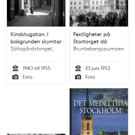
Kindstugatan. I
Festligheter på
bakgrunden skymtar
Stortorget då
Själagårdstorget,
Brunkebergspumpen
Brända Tomten
återflyttades hit
midsommaren 1953.
1940 till 1955
23 juni 1953
Tid
Tid
Foto
Foto
Typ
Typ