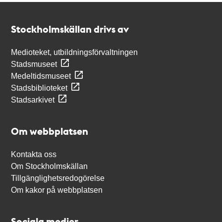
Kontakt
Stockholmskällan
Stockholmskällan drivs av
Medioteket, utbildningsförvaltningen
Stadsmuseet
Medeltidsmuseet
Stadsbiblioteket
Stadsarkivet
Om webbplatsen
Kontakta oss
Om Stockholmskällan
Tillgänglighetsredogörelse
Om kakor på webbplatsen
Sociala medier