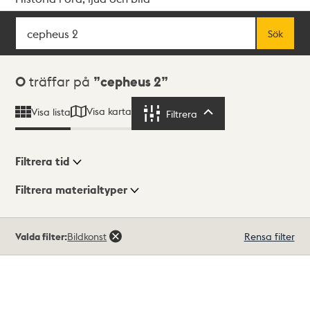
Sök
Fritextsök
Sök
Sökresultat
0
träffar på
cepheus 2
Visa karta
Visa lista
Filtrera
Filtrera
Filtrera tid
Filtrera materialtyper
Visningsläge
Totalt
Valda filter:
Bildkonst
Rensa filter
0
träffar
Lista
Karta