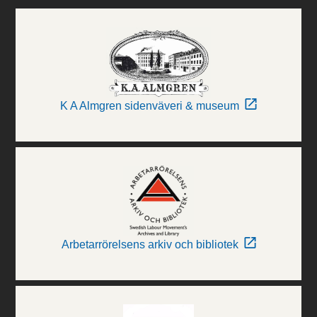
K A Almgren sidenväveri & museum
Arbetarrörelsens arkiv och bibliotek