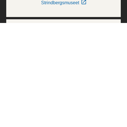
Strindbergsmuseet
Thielska Galleriet
Världskulturmuseerna