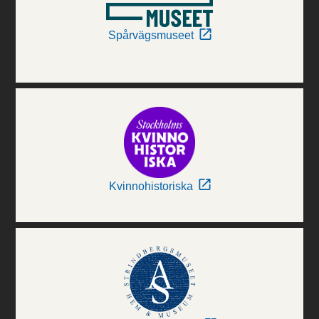
Spårvägsmuseet
Kvinnohistoriska