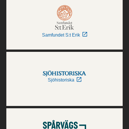
Samfundet S:t Erik
Sjöhistoriska