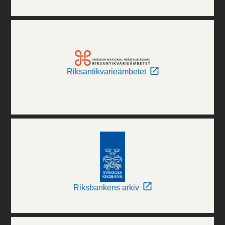
Riksantikvarieämbetet
Riksbankens arkiv