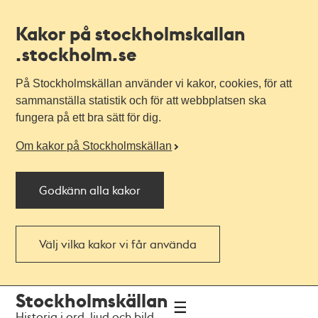
Kakor på stockholmskallan
.stockholm.se
På Stockholmskällan använder vi kakor, cookies, för att
sammanställa statistik och för att webbplatsen ska
fungera på ett bra sätt för dig.
Om kakor på Stockholmskällan
Godkänn alla kakor
Välj vilka kakor vi får använda
Till
Till
Stockholmskällan
navigationen
huvudinnehållet
Historia i ord, ljud och bild