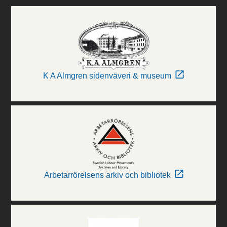
K A Almgren sidenväveri & museum
Arbetarrörelsens arkiv och bibliotek