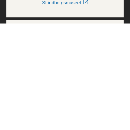
Strindbergsmuseet
Thielska Galleriet
Världskulturmuseerna