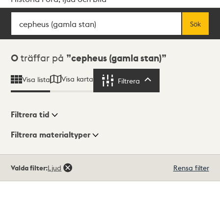
Sök
Fritextsök
Sök
Sökresultat
0
träffar på
cepheus (gamla stan)
Visa karta
Visa lista
Filtrera
Filtrera
Filtrera tid
Filtrera materialtyper
Visningsläge
Totalt
Valda filter:
Ljud
Rensa filter
0
träffar
Lista
Karta