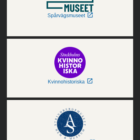
Spårvägsmuseet
Kvinnohistoriska