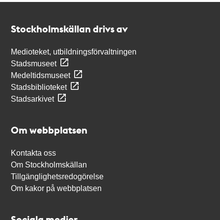
Kontakt
Stockholmskällan
Stockholmskällan drivs av
Medioteket, utbildningsförvaltningen
Stadsmuseet
Medeltidsmuseet
Stadsbiblioteket
Stadsarkivet
Om webbplatsen
Kontakta oss
Om Stockholmskällan
Tillgänglighetsredogörelse
Om kakor på webbplatsen
Sociala medier