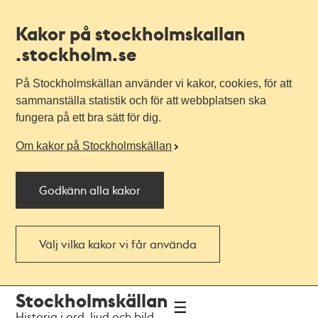
Kakor på stockholmskallan
.stockholm.se
På Stockholmskällan använder vi kakor, cookies, för att
sammanställa statistik och för att webbplatsen ska
fungera på ett bra sätt för dig.
Om kakor på Stockholmskällan
Godkänn alla kakor
Välj vilka kakor vi får använda
Till
Till
Stockholmskällan
navigationen
huvudinnehållet
Historia i ord, ljud och bild