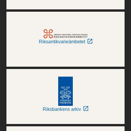
Riksantikvarieämbetet
Riksbankens arkiv