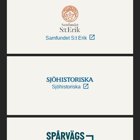
Samfundet S:t Erik
Sjöhistoriska