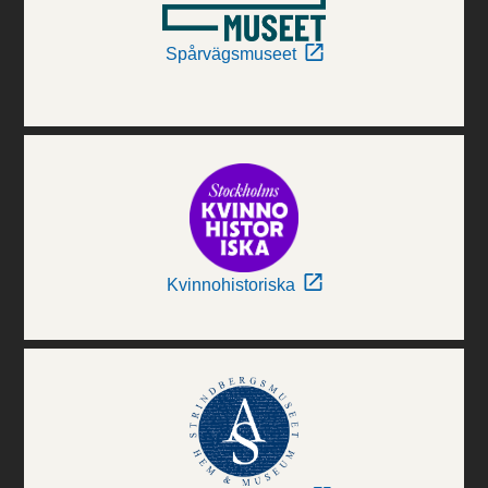
Spårvägsmuseet
Kvinnohistoriska