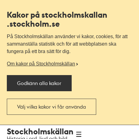
Kakor på stockholmskallan
.stockholm.se
På Stockholmskällan använder vi kakor, cookies, för att
sammanställa statistik och för att webbplatsen ska
fungera på ett bra sätt för dig.
Om kakor på Stockholmskällan
Godkänn alla kakor
Välj vilka kakor vi får använda
Till
Till
Stockholmskällan
navigationen
huvudinnehållet
Historia i ord, ljud och bild