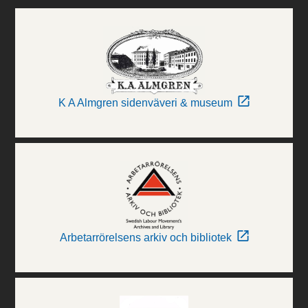
K A Almgren sidenväveri & museum
Arbetarrörelsens arkiv och bibliotek