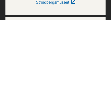
Strindbergsmuseet
Thielska Galleriet
Världskulturmuseerna