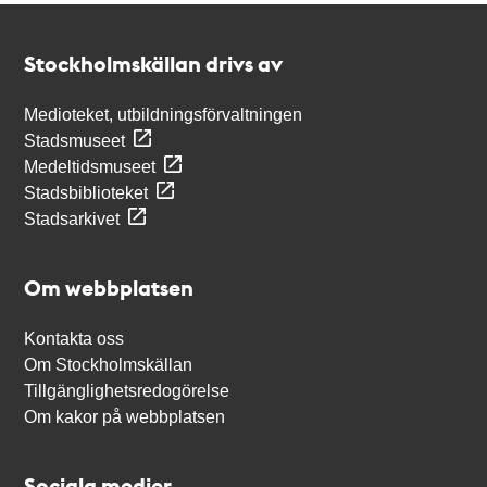
Kontakt
Stockholmskällan
Stockholmskällan drivs av
Medioteket, utbildningsförvaltningen
Stadsmuseet
Medeltidsmuseet
Stadsbiblioteket
Stadsarkivet
Om webbplatsen
Kontakta oss
Om Stockholmskällan
Tillgänglighetsredogörelse
Om kakor på webbplatsen
Sociala medier