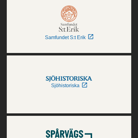
Samfundet S:t Erik
Sjöhistoriska