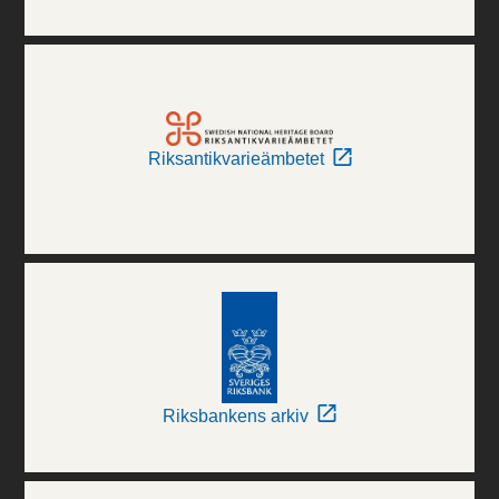
Riksantikvarieämbetet
Riksbankens arkiv