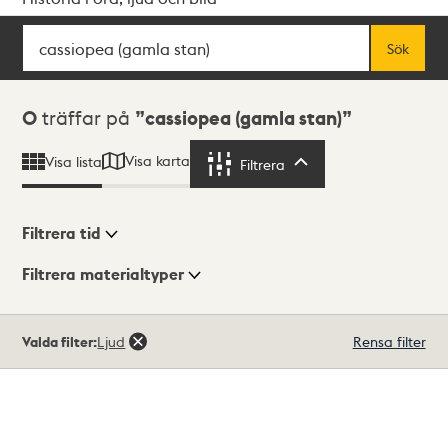
Sök
Fritextsök
Sök
Sökresultat
0
träffar på
cassiopea (gamla stan)
Visa karta
Visa lista
Filtrera
Filtrera
Filtrera tid
Filtrera materialtyper
Visningsläge
Totalt
Valda filter:
Ljud
Rensa filter
0
träffar
Lista
Karta