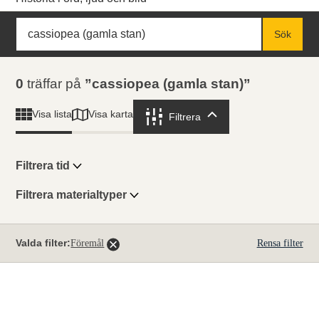
Sök
Fritextsök
Sök
Sökresultat
0
träffar på
cassiopea (gamla stan)
Visa karta
Visa lista
Filtrera
Filtrera
Filtrera tid
Filtrera materialtyper
Visningsläge
Totalt
Valda filter:
Föremål
Rensa filter
0
träffar
Lista
Karta