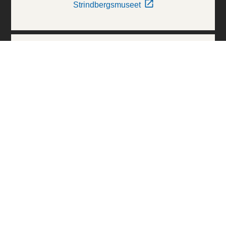
Strindbergsmuseet
Thielska Galleriet
Världskulturmuseerna