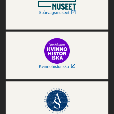
Spårvägsmuseet
Kvinnohistoriska