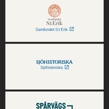
Samfundet S:t Erik
Sjöhistoriska