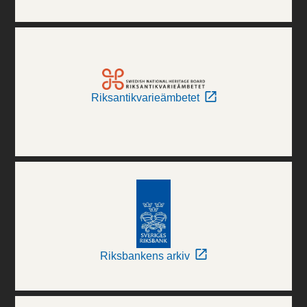
Riksantikvarieämbetet
Riksbankens arkiv