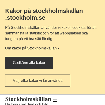
Kakor på stockholmskallan
.stockholm.se
På Stockholmskällan använder vi kakor, cookies, för att
sammanställa statistik och för att webbplatsen ska
fungera på ett bra sätt för dig.
Om kakor på Stockholmskällan
Godkänn alla kakor
Välj vilka kakor vi får använda
Till
Till
Stockholmskällan
navigationen
huvudinnehållet
Historia i ord, ljud och bild