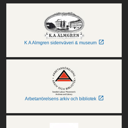
K A Almgren sidenväveri & museum
Arbetarrörelsens arkiv och bibliotek