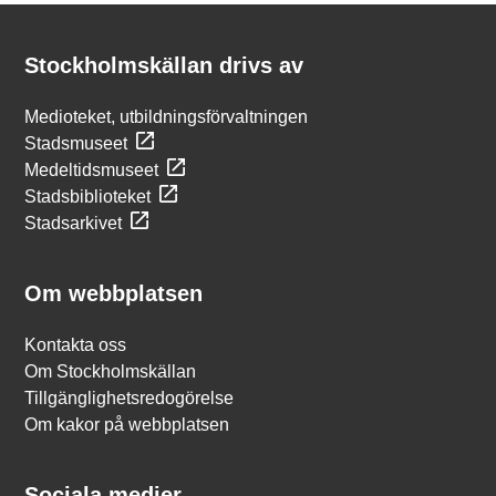
Kontakt
Stockholmskällan
Stockholmskällan drivs av
Medioteket, utbildningsförvaltningen
Stadsmuseet
Medeltidsmuseet
Stadsbiblioteket
Stadsarkivet
Om webbplatsen
Kontakta oss
Om Stockholmskällan
Tillgänglighetsredogörelse
Om kakor på webbplatsen
Sociala medier