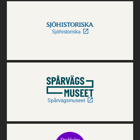
Sjöhistoriska
Spårvägsmuseet