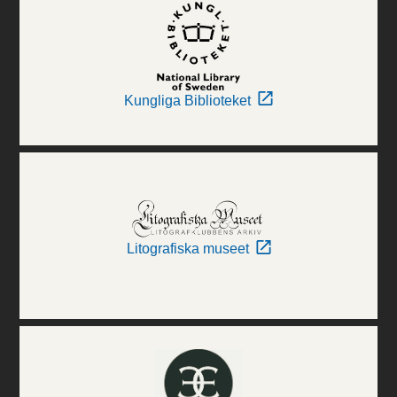
Kungliga Biblioteket
Litografiska museet