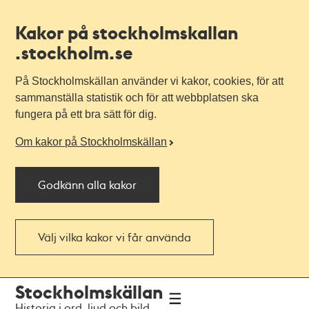
Kakor på stockholmskallan
.stockholm.se
På Stockholmskällan använder vi kakor, cookies, för att
sammanställa statistik och för att webbplatsen ska
fungera på ett bra sätt för dig.
Om kakor på Stockholmskällan
Godkänn alla kakor
Välj vilka kakor vi får använda
Till
Till
Stockholmskällan
navigationen
huvudinnehållet
Historia i ord, ljud och bild