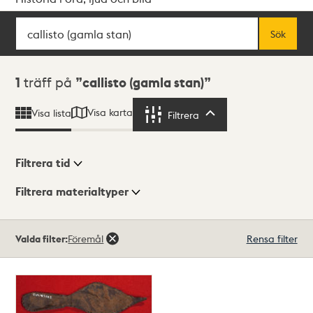
Sök
Fritextsök
Sök
Sökresultat
1
träff på
callisto (gamla stan)
Visa karta
Visa lista
Filtrera
Filtrera
Filtrera tid
Filtrera materialtyper
Visningsläge
Totalt
Valda filter:
Föremål
Rensa filter
1
träffar
Lista
Karta