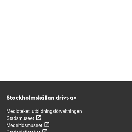
Kontakt
Stockholmskällan
Stockholmskällan drivs av
Medioteket, utbildningsförvaltningen
Stadsmuseet
Medeltidsmuseet