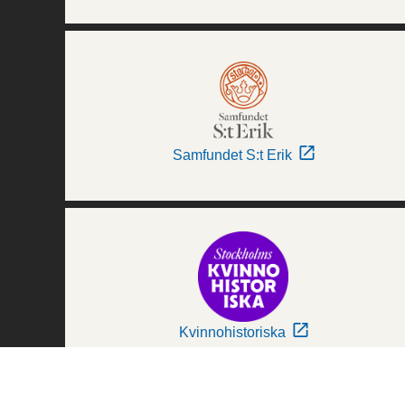
Samfundet S:t Erik
Kvinnohistoriska