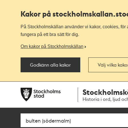
Kakor på stockholmskallan
.st
På Stockholmskällan använder vi kakor, cookies, för a
fungera på ett bra sätt för dig.
Om kakor på Stockholmskällan
Godkänn alla kakor
Välj vilka kak
Till
Till
Stockholmsk
navigationen
huvudinnehållet
Historia i ord, ljud oc
Sök
Fritextsök