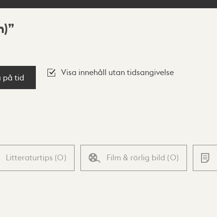
m)
Visa innehåll utan tidsangivelse
a på tid
Litteraturtips
(
0
)
Film & rörlig bild
(
0
)