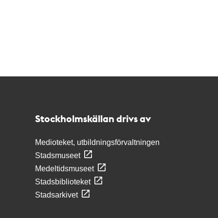
Kontakt
Stockholmskällan
Stockholmskällan drivs av
Medioteket, utbildningsförvaltningen
Stadsmuseet
Medeltidsmuseet
Stadsbiblioteket
Stadsarkivet