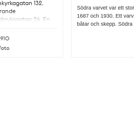
kyrkagatan 132.
Södra varvet var ett st
rande
1687 och 1930. Ett varv
bruksgatan 26. En
båtar och skepp. Södra 
holk t.v. i fonden
1910
Foto