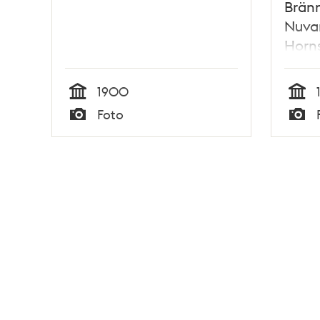
Bränn
Nuva
Horns
fågel
1900
Tid
Tid
Foto
Typ
Typ