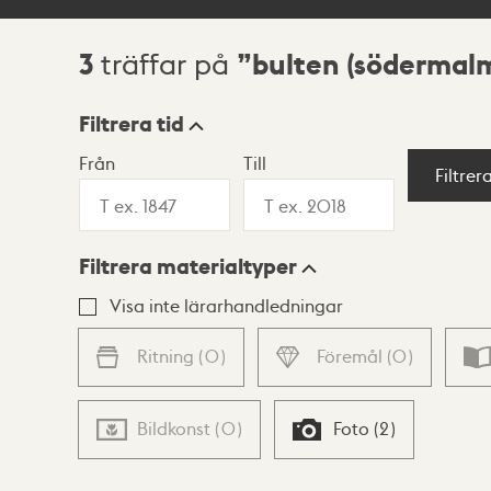
3
bulten (södermal
träffar på
Sökresultat
Filtrera tid
Från
Till
Visningsläge
Filtrer
Filtrera materialtyper
Lista
Karta
Visa inte lärarhandledningar
Ritning
(
0
)
Föremål
(
0
)
Bildkonst
(
0
)
Foto
(
2
)