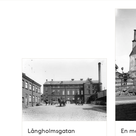
Totalt
3
träffar
Långholmsgatan
En m