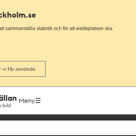
ockholm.se
tt sammanställa statistik och för att webbplatsen ska
or vi får använda
ällan
Meny
h bild