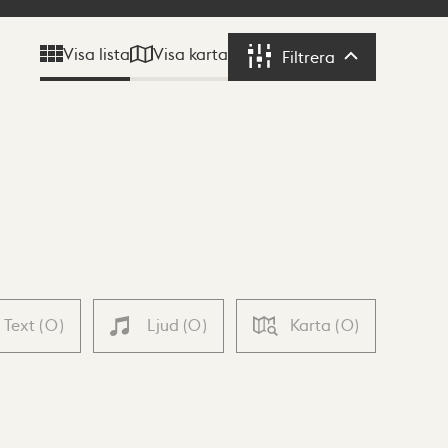
Visa karta
Visa lista
Filtrera
Filtrera
Text
(
0
)
Ljud
(
0
)
Karta
(
0
)