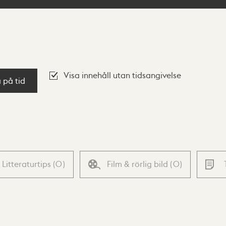
Visa innehåll utan tidsangivelse
a på tid
Litteraturtips
(
0
)
Film & rörlig bild
(
0
)