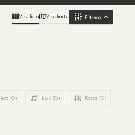
Visa karta
Visa lista
Filtrera
Filtrera
Text
(
0
)
Ljud
(
0
)
Karta
(
0
)