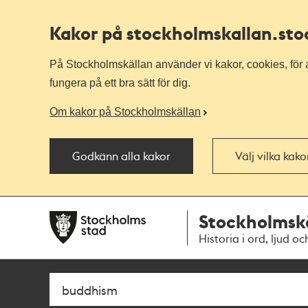
Kakor på stockholmskallan
.st
På Stockholmskällan använder vi kakor, cookies, för a
fungera på ett bra sätt för dig.
Om kakor på Stockholmskällan
Godkänn alla kakor
Välj vilka kak
Till
Till
Stockholmsk
navigationen
huvudinnehållet
Historia i ord, ljud oc
Sök
Fritextsök