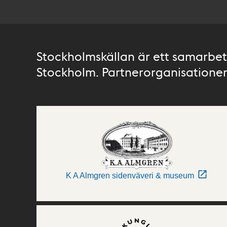
Stockholmskällan är ett samarbete
Stockholm. Partnerorganisationer 
K A Almgren sidenväveri & museum