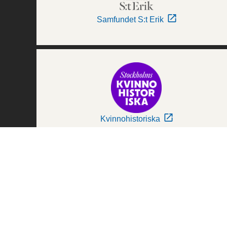
Samfundet S:t Erik
Kvinnohistoriska
Världskulturmuseerna