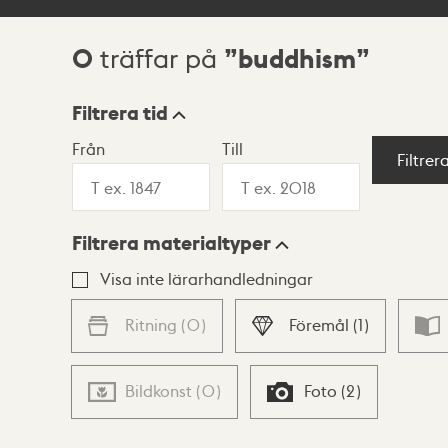
0
buddhism
träffar på
Sökresultat
Filtrera tid
Från
Till
Visningsläge
Filtrer
Filtrera materialtyper
Lista
Karta
Visa inte lärarhandledningar
Ritning
(
0
)
Föremål
(
1
)
Bildkonst
(
0
)
Foto
(
2
)