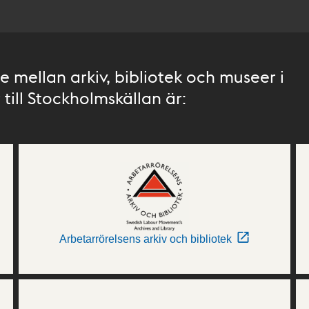
 mellan arkiv, bibliotek och museer i
till Stockholmskällan är:
Arbetarrörelsens arkiv och bibliotek