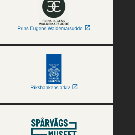
Prins Eugens Waldemarsudde
Riksbankens arkiv