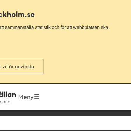
ockholm.se
tt sammanställa statistik och för att webbplatsen ska
or vi får använda
ällan
Meny
h bild