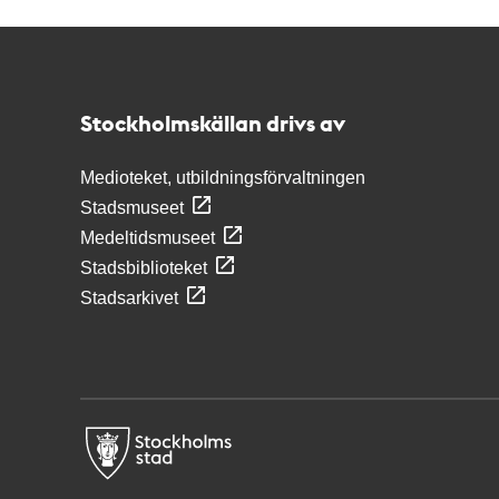
Kontakt
Stockholmskällan
Stockholmskällan drivs av
Medioteket, utbildningsförvaltningen
Stadsmuseet
Medeltidsmuseet
Stadsbiblioteket
Stadsarkivet