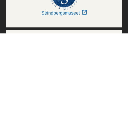
Strindbergsmuseet
Thielska Galleriet
Världskulturmuseerna