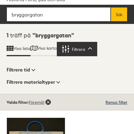
Sök
Fritextsök
Sök
Sökresultat
1
träff på
bryggargatan
Visa karta
Visa lista
Filtrera
Filtrera
Filtrera tid
Filtrera materialtyper
Visningsläge
Totalt
Valda filter:
Föremål
Rensa filter
1
träffar
Lista
Karta