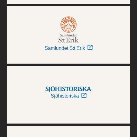
Samfundet S:t Erik
Sjöhistoriska