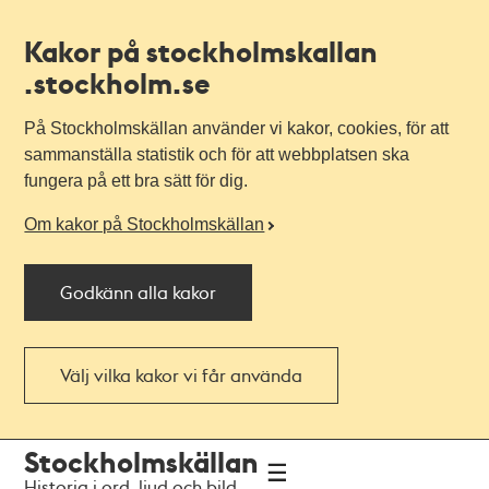
Kakor på stockholmskallan
.stockholm.se
På Stockholmskällan använder vi kakor, cookies, för att
sammanställa statistik och för att webbplatsen ska
fungera på ett bra sätt för dig.
Om kakor på Stockholmskällan
Godkänn alla kakor
Välj vilka kakor vi får använda
Till
Till
Stockholmskällan
navigationen
huvudinnehållet
Historia i ord, ljud och bild