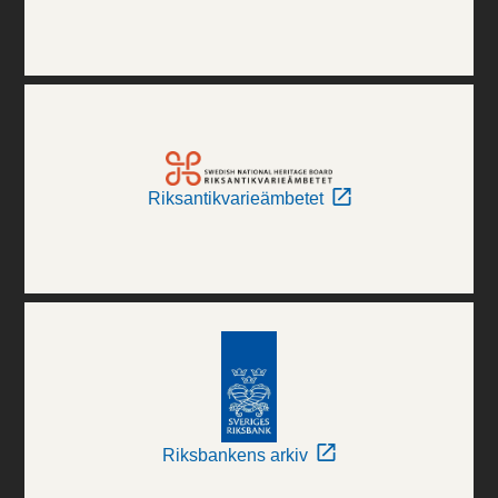
Riksantikvarieämbetet
Riksbankens arkiv