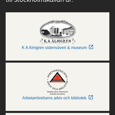
K A Almgren sidenväveri & museum
Arbetarrörelsens arkiv och bibliotek