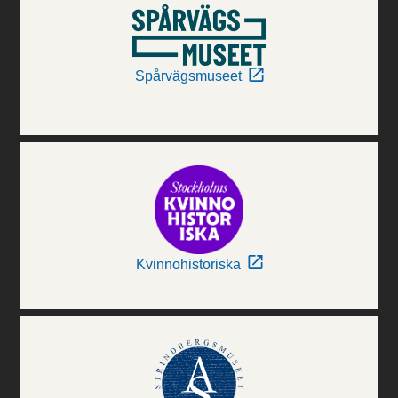
Spårvägsmuseet
Kvinnohistoriska