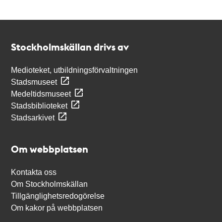
Kontakt
Stockholmskällan
Stockholmskällan drivs av
Medioteket, utbildningsförvaltningen
Stadsmuseet
Medeltidsmuseet
Stadsbiblioteket
Stadsarkivet
Om webbplatsen
Kontakta oss
Om Stockholmskällan
Tillgänglighetsredogörelse
Om kakor på webbplatsen