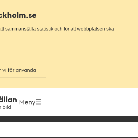
ockholm.se
tt sammanställa statistik och för att webbplatsen ska
or vi får använda
ällan
Meny
h bild