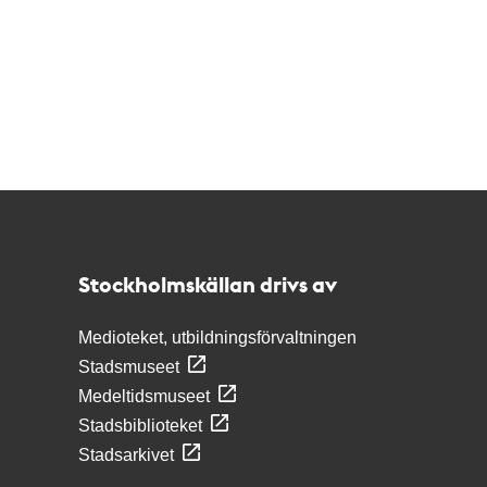
Kontakt
Stockholmskällan
Stockholmskällan drivs av
Medioteket, utbildningsförvaltningen
Stadsmuseet
Medeltidsmuseet
Stadsbiblioteket
Stadsarkivet