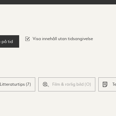
Visa innehåll utan tidsangivelse
a på tid
Litteraturtips
(
7
)
Film & rörlig bild
(
0
)
T