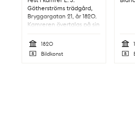
Götherströms trädgård,
Bryggargatan 21, år 1820.
Kamreren övertalas på sin
födelsedag, att avlägga
sorgdräkten efter sin
1820
fader
Tid
Tid
Bildkonst
Typ
Typ