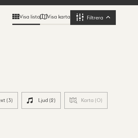
Visa karta
Visa lista
Filtrera
Filtrera
ext
(
3
)
Ljud
(
2
)
Karta
(
0
)