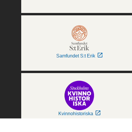
Samfundet S:t Erik
Kvinnohistoriska