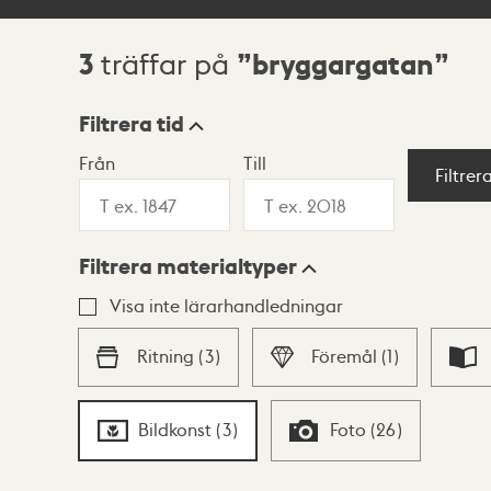
3
bryggargatan
träffar på
Sökresultat
Filtrera tid
Från
Till
Visningsläge
Filtrer
Filtrera materialtyper
Lista
Karta
Visa inte lärarhandledningar
Ritning
(
3
)
Föremål
(
1
)
Bildkonst
(
3
)
Foto
(
26
)