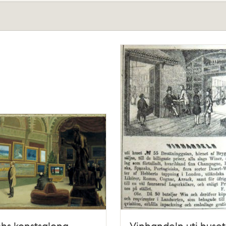
hs konstsalong
Vinhandeln uti huse