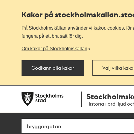
Kakor på stockholmskallan
.st
På Stockholmskällan använder vi kakor, cookies, för a
fungera på ett bra sätt för dig.
Om kakor på Stockholmskällan
Godkänn alla kakor
Välj vilka kak
Till
Till
Stockholmsk
navigationen
huvudinnehållet
Historia i ord, ljud oc
Sök
Fritextsök