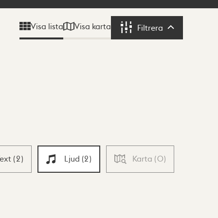
Visa karta
Visa lista
Filtrera
Filtrera
Text
(
2
)
Ljud
(
2
)
Karta
(
0
)