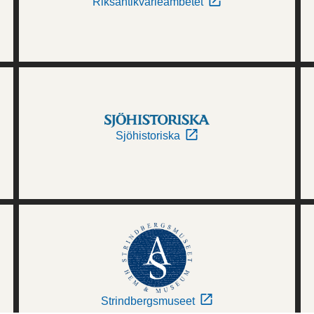
Riksantikvarieämbetet
Sjöhistoriska
Strindbergsmuseet