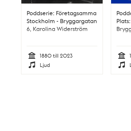
Poddserie: Företagsamma
Podda
Stockholm - Bryggargatan
Plats:
6, Karolina Widerström
Brygg
1880 till 2023
Tid
Tid
Ljud
Typ
Typ