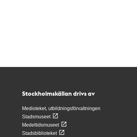
Kontakt
Stockholmskällan
Stockholmskällan drivs av
Medioteket, utbildningsförvaltningen
Stadsmuseet
Medeltidsmuseet
Stadsbiblioteket