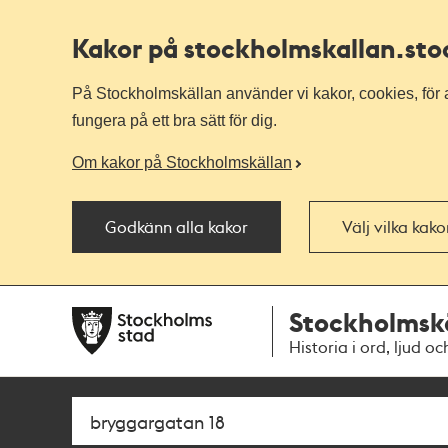
Kakor på stockholmskallan
.st
På Stockholmskällan använder vi kakor, cookies, för a
fungera på ett bra sätt för dig.
Om kakor på Stockholmskällan
Godkänn alla kakor
Välj vilka kak
Till
Till
Stockholmsk
navigationen
huvudinnehållet
Historia i ord, ljud oc
Sök
Fritextsök