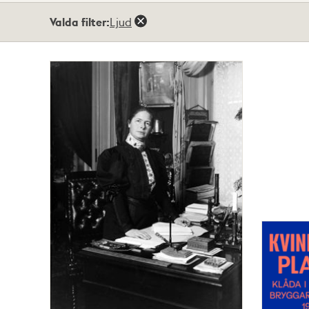
Totalt
Valda filter:
Ljud
2
träffar