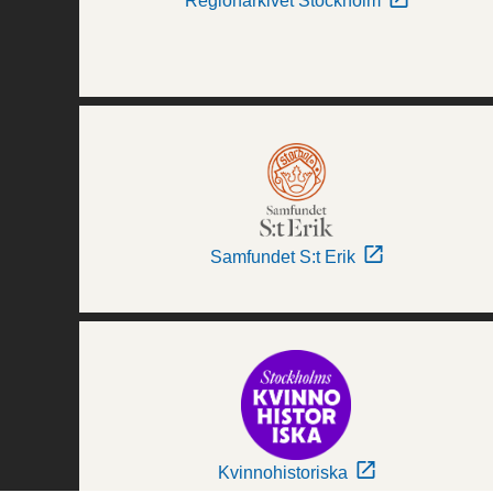
Regionarkivet Stockholm
Samfundet S:t Erik
Kvinnohistoriska