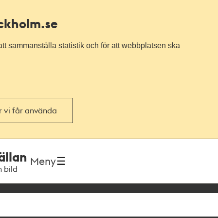
ockholm.se
tt sammanställa statistik och för att webbplatsen ska
or vi får använda
ällan
Meny
h bild