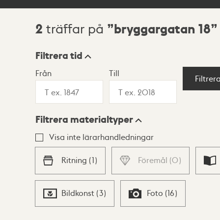
2
bryggargatan 18
träffar på
Sökresultat
Filtrera tid
Från
Till
Visningsläge
Filtrer
Filtrera materialtyper
Lista
Karta
Visa inte lärarhandledningar
Ritning
(
1
)
Föremål
(
0
)
Bildkonst
(
3
)
Foto
(
16
)