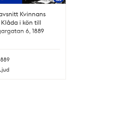
vsnitt Kvinnans
 Klåda i kön till
argatan 6, 1889
1889
Ljud