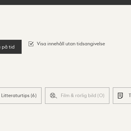
Visa innehåll utan tidsangivelse
a på tid
Litteraturtips
(
6
)
Film & rörlig bild
(
0
)