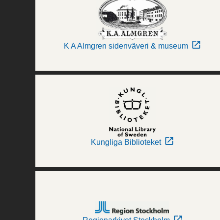
K A Almgren sidenväveri & museum
Kungliga Biblioteket