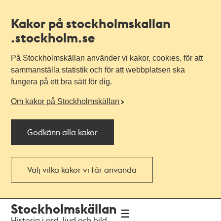
Kakor på stockholmskallan
.stockholm.se
På Stockholmskällan använder vi kakor, cookies, för att
sammanställa statistik och för att webbplatsen ska
fungera på ett bra sätt för dig.
Om kakor på Stockholmskällan
Godkänn alla kakor
Välj vilka kakor vi får använda
Till
Till
Stockholmskällan
navigationen
huvudinnehållet
Historia i ord, ljud och bild