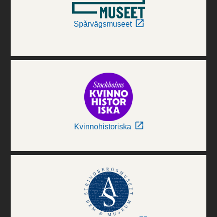
Spårvägsmuseet
Kvinnohistoriska