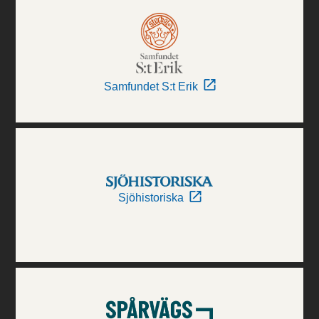
Samfundet S:t Erik
Sjöhistoriska