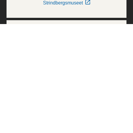
Strindbergsmuseet
Thielska Galleriet
Världskulturmuseerna