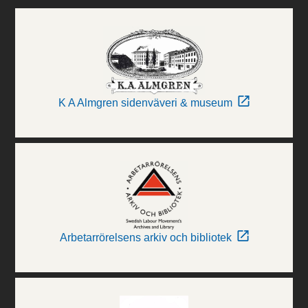
K A Almgren sidenväveri & museum
Arbetarrörelsens arkiv och bibliotek