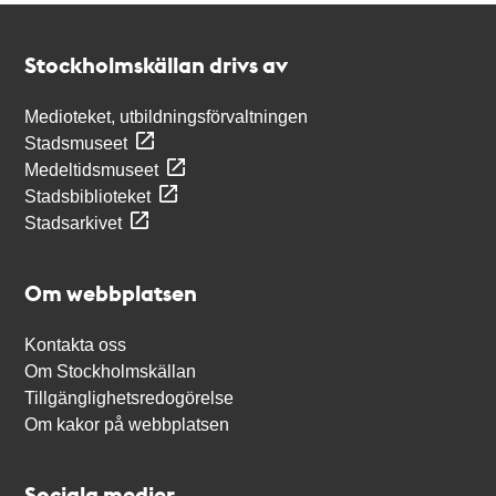
Kontakt
Stockholmskällan
Stockholmskällan drivs av
Medioteket, utbildningsförvaltningen
Stadsmuseet
Medeltidsmuseet
Stadsbiblioteket
Stadsarkivet
Om webbplatsen
Kontakta oss
Om Stockholmskällan
Tillgänglighetsredogörelse
Om kakor på webbplatsen
Sociala medier