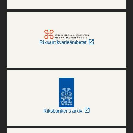
Riksantikvarieämbetet
Riksbankens arkiv