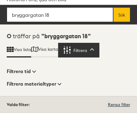
Sök
Fritextsök
Sök
Sökresultat
0
träffar på
bryggargatan 18
Visa karta
Visa lista
Filtrera
Filtrera
Filtrera tid
Filtrera materialtyper
Visningsläge
Totalt
Valda filter:
Rensa filter
0
träffar
Lista
Karta