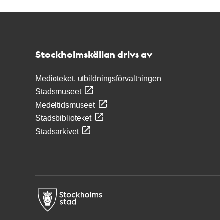
Kontakt
Stockholmskällan
Stockholmskällan drivs av
Medioteket, utbildningsförvaltningen
Stadsmuseet
Medeltidsmuseet
Stadsbiblioteket
Stadsarkivet