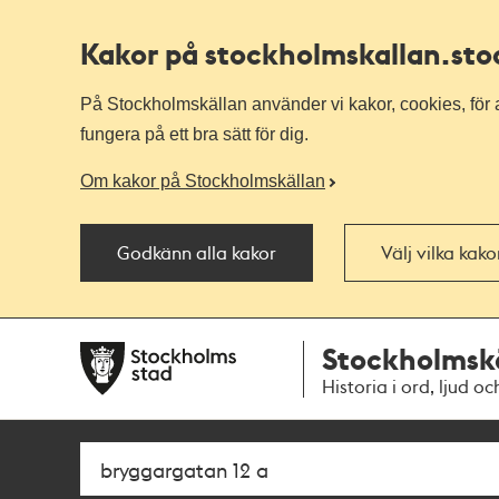
Kakor på stockholmskallan
.st
På Stockholmskällan använder vi kakor, cookies, för a
fungera på ett bra sätt för dig.
Om kakor på Stockholmskällan
Godkänn alla kakor
Välj vilka kak
Till
Till
Stockholmsk
navigationen
huvudinnehållet
Historia i ord, ljud oc
Sök
Fritextsök