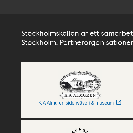
Stockholmskällan är ett samarbete
Stockholm. Partnerorganisationer 
K A Almgren sidenväveri & museum