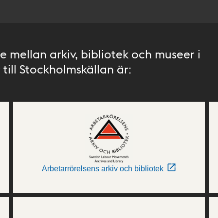
 mellan arkiv, bibliotek och museer i
till Stockholmskällan är:
Arbetarrörelsens arkiv och bibliotek