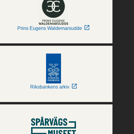
Prins Eugens Waldemarsudde
Riksbankens arkiv