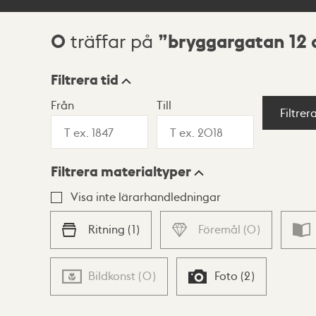
0
bryggargatan 12 
träffar på
Sökresultat
Filtrera tid
Från
Till
Visningsläge
Filtrer
Filtrera materialtyper
Lista
Karta
Visa inte lärarhandledningar
Ritning
(
1
)
Föremål
(
0
)
Bildkonst
(
0
)
Foto
(
2
)