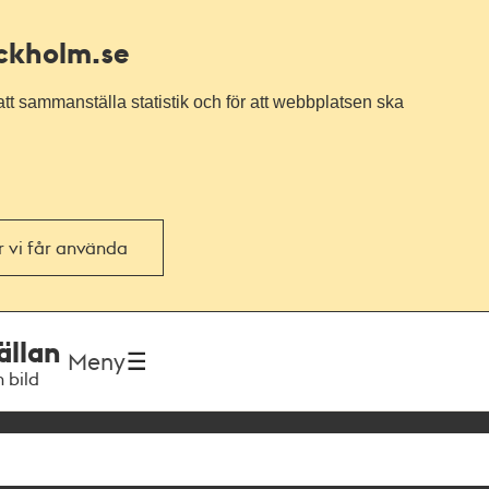
ockholm.se
tt sammanställa statistik och för att webbplatsen ska
or vi får använda
ällan
Meny
h bild