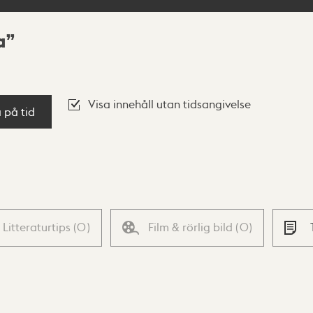
a
Visa innehåll utan tidsangivelse
a på tid
Litteraturtips
(
0
)
Film & rörlig bild
(
0
)