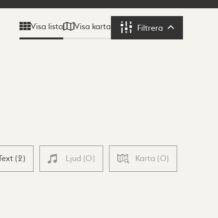
Visa karta
Visa lista
Filtrera
Filtrera
Text
(
2
)
Ljud
(
0
)
Karta
(
0
)