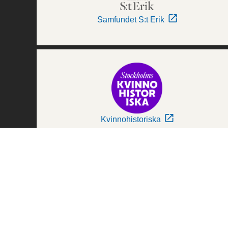
Samfundet S:t Erik
Kvinnohistoriska
Världskulturmuseerna