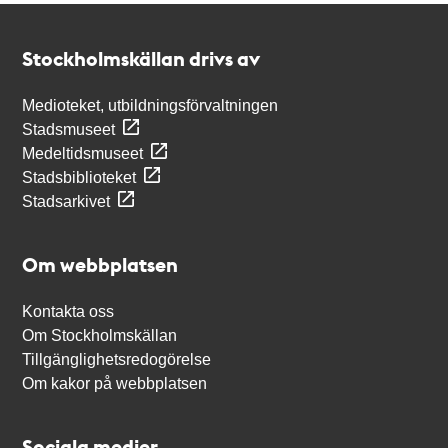
Kontakt
Stockholmskällan
Stockholmskällan drivs av
Medioteket, utbildningsförvaltningen
Stadsmuseet
Medeltidsmuseet
Stadsbiblioteket
Stadsarkivet
Om webbplatsen
Kontakta oss
Om Stockholmskällan
Tillgänglighetsredogörelse
Om kakor på webbplatsen
Sociala medier