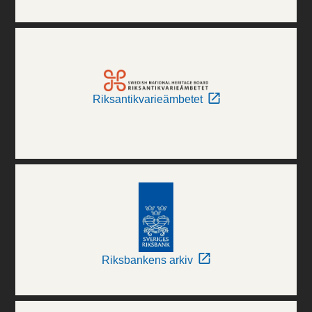
Riksantikvarieämbetet
Riksbankens arkiv