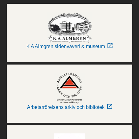
K A Almgren sidenväveri & museum
Arbetarrörelsens arkiv och bibliotek