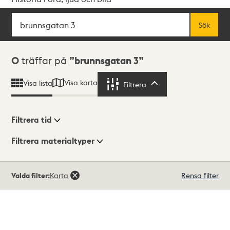
Sök
Fritextsök
Sök
Sökresultat
0
träffar på
brunnsgatan 3
Visa karta
Visa lista
Filtrera
Filtrera
Filtrera tid
Filtrera materialtyper
Visningsläge
Totalt
Valda filter:
Karta
Rensa filter
0
träffar
Lista
Karta