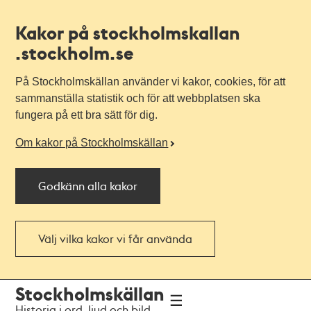
Kakor på stockholmskallan
.stockholm.se
På Stockholmskällan använder vi kakor, cookies, för att
sammanställa statistik och för att webbplatsen ska
fungera på ett bra sätt för dig.
Om kakor på Stockholmskällan
Godkänn alla kakor
Välj vilka kakor vi får använda
Till
Till
Stockholmskällan
navigationen
huvudinnehållet
Historia i ord, ljud och bild