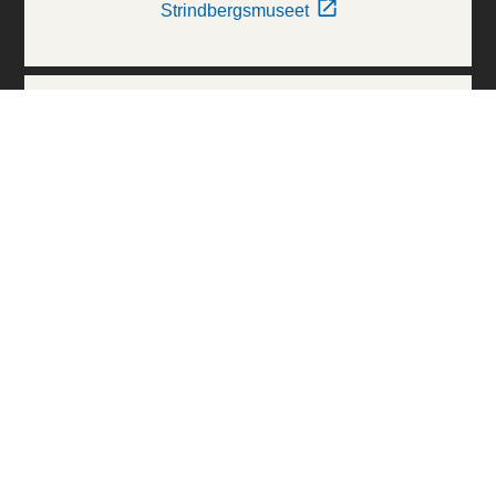
Strindbergsmuseet
Thielska Galleriet
Världskulturmuseerna