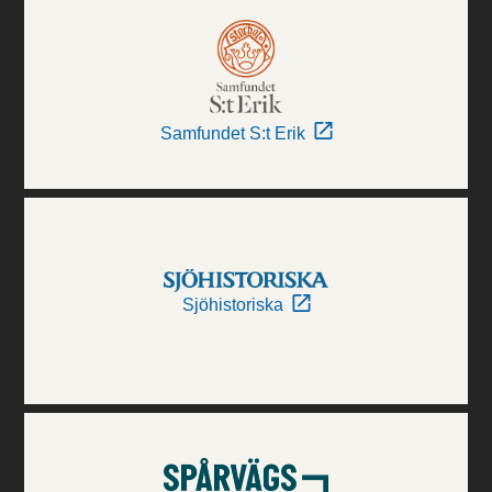
Samfundet S:t Erik
Sjöhistoriska