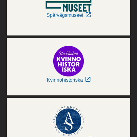
Spårvägsmuseet
Kvinnohistoriska