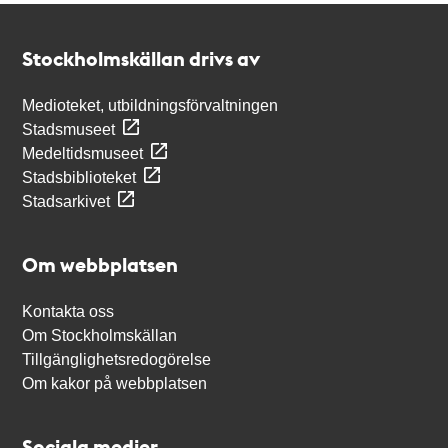
Kontakt
Stockholmskällan
Stockholmskällan drivs av
Medioteket, utbildningsförvaltningen
Stadsmuseet
Medeltidsmuseet
Stadsbiblioteket
Stadsarkivet
Om webbplatsen
Kontakta oss
Om Stockholmskällan
Tillgänglighetsredogörelse
Om kakor på webbplatsen
Sociala medier