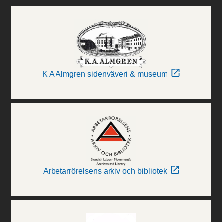
K A Almgren sidenväveri & museum
Arbetarrörelsens arkiv och bibliotek