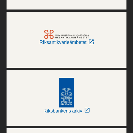
Riksantikvarieämbetet
Riksbankens arkiv