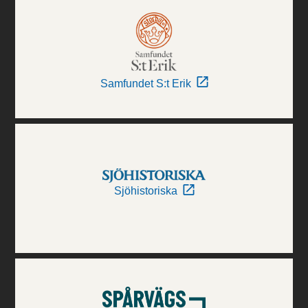
Samfundet S:t Erik
Sjöhistoriska