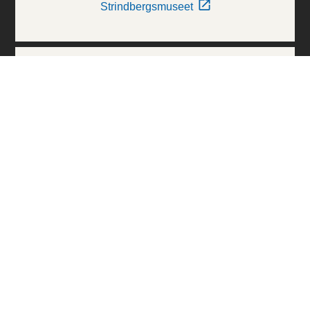
Strindbergsmuseet
Thielska Galleriet
Världskulturmuseerna