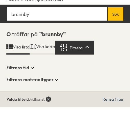
Sök
Fritextsök
Sök
Sökresultat
0
träffar på
brunnby
Visa karta
Visa lista
Filtrera
Filtrera
Filtrera tid
Filtrera materialtyper
Visningsläge
Totalt
Valda filter:
Bildkonst
Rensa filter
0
träffar
Lista
Karta