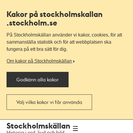
Kakor på stockholmskallan
.stockholm.se
På Stockholmskällan använder vi kakor, cookies, för att
sammanställa statistik och för att webbplatsen ska
fungera på ett bra sätt för dig.
Om kakor på Stockholmskällan
Godkänn alla kakor
Välj vilka kakor vi får använda
Till
Till
Stockholmskällan
navigationen
huvudinnehållet
Historia i ord, ljud och bild