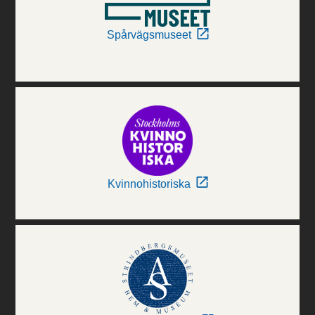
Spårvägsmuseet
Kvinnohistoriska