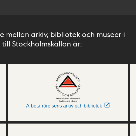
 mellan arkiv, bibliotek och museer i
till Stockholmskällan är:
Arbetarrörelsens arkiv och bibliotek