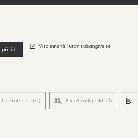
Visa innehåll utan tidsangivelse
a på tid
Litteraturtips
(
0
)
Film & rörlig bild
(
0
)