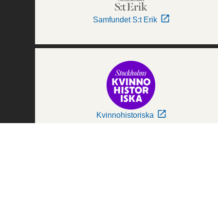
Samfundet S:t Erik
Kvinnohistoriska
Världskulturmuseerna