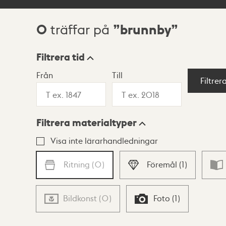
0
brunnby
träffar på
Sökresultat
Filtrera tid
Från
Till
Visningsläge
Filtrer
Filtrera materialtyper
Lista
Karta
Visa inte lärarhandledningar
Ritning
(
0
)
Föremål
(
1
)
Bildkonst
(
0
)
Foto
(
1
)