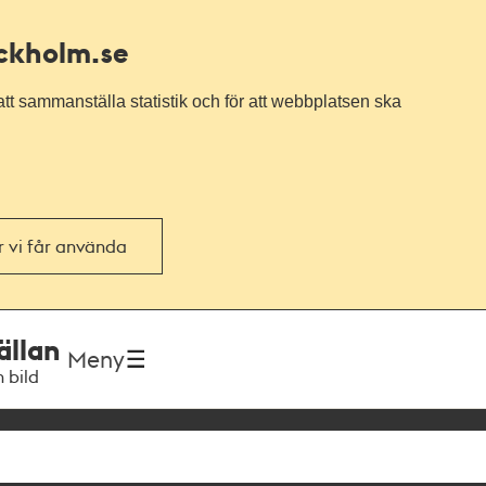
ockholm.se
tt sammanställa statistik och för att webbplatsen ska
or vi får använda
ällan
Meny
h bild