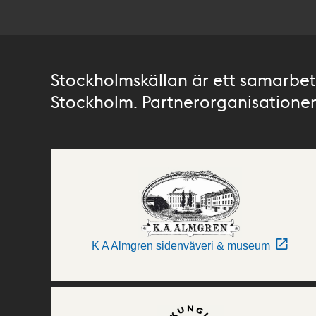
Stockholmskällan är ett samarbete
Stockholm. Partnerorganisationer 
K A Almgren sidenväveri & museum