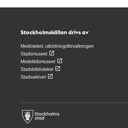
Kontakt
Stockholmskällan
Stockholmskällan drivs av
Medioteket, utbildningsförvaltningen
Stadsmuseet
Medeltidsmuseet
Stadsbiblioteket
Stadsarkivet