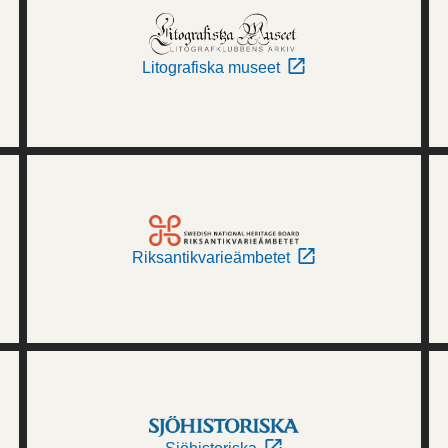
Litografiska museet
Riksantikvarieämbetet