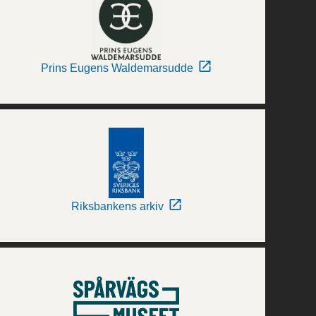
Prins Eugens Waldemarsudde
Riksbankens arkiv