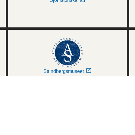
Sjöhistoriska
Strindbergsmuseet