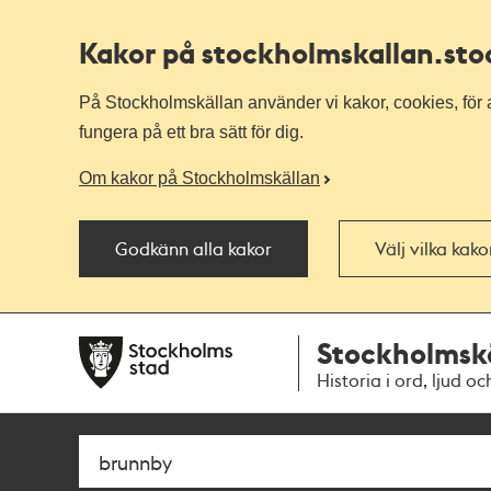
Kakor på stockholmskallan
.st
På Stockholmskällan använder vi kakor, cookies, för a
fungera på ett bra sätt för dig.
Om kakor på Stockholmskällan
Godkänn alla kakor
Välj vilka kak
Till
Till
Stockholmsk
navigationen
huvudinnehållet
Historia i ord, ljud oc
Sök
Fritextsök