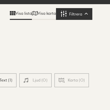
Visa karta
Visa lista
Filtrera
Filtrera
Text
(
1
)
Ljud
(
0
)
Karta
(
0
)