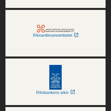
Riksantikvarieämbetet
Riksbankens arkiv