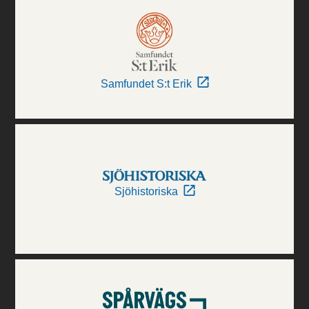
Samfundet S:t Erik
Sjöhistoriska