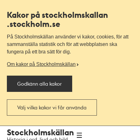
Kakor på stockholmskallan
.stockholm.se
På Stockholmskällan använder vi kakor, cookies, för att
sammanställa statistik och för att webbplatsen ska
fungera på ett bra sätt för dig.
Om kakor på Stockholmskällan
Godkänn alla kakor
Välj vilka kakor vi får använda
Till
Till
Stockholmskällan
navigationen
huvudinnehållet
Historia i ord, ljud och bild