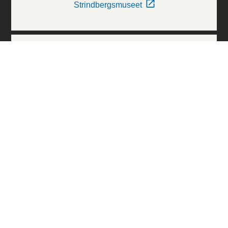
Strindbergsmuseet
Thielska Galleriet
Världskulturmuseerna