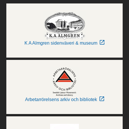
K A Almgren sidenväveri & museum
Arbetarrörelsens arkiv och bibliotek