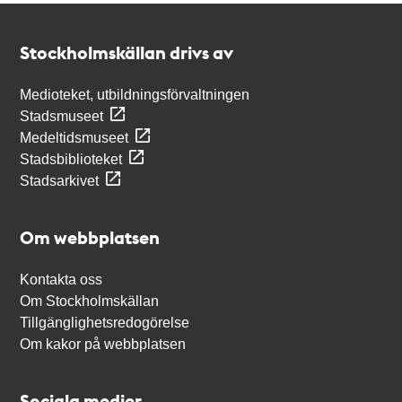
Kontakt
Stockholmskällan
Stockholmskällan drivs av
Medioteket, utbildningsförvaltningen
Stadsmuseet
Medeltidsmuseet
Stadsbiblioteket
Stadsarkivet
Om webbplatsen
Kontakta oss
Om Stockholmskällan
Tillgänglighetsredogörelse
Om kakor på webbplatsen
Sociala medier