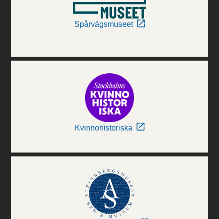
Spårvägsmuseet
Kvinnohistoriska