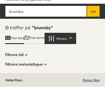
Sök
Fritextsök
Sök
Sökresultat
0
träffar på
brunnby
Visa karta
Visa lista
Filtrera
Filtrera
Filtrera tid
Filtrera materialtyper
Visningsläge
Totalt
Valda filter:
Rensa filter
0
träffar
Lista
Karta